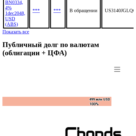
BN0334,
4%
***
***
В обращении
US3140JGLQ6
1dec2048,
USD
(ABS)
Показать все
Публичный долг по валютам
(облигации + ЦФА)
499 млн USD
499 млн USD
100%
100%