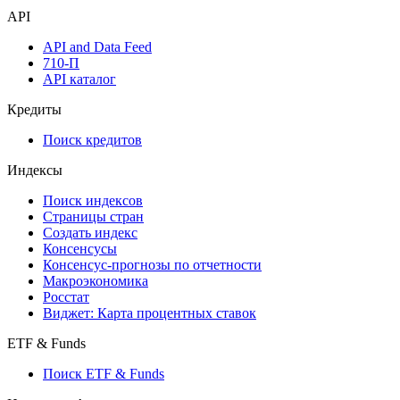
API
API and Data Feed
710-П
API каталог
Кредиты
Поиск кредитов
Индексы
Поиск индексов
Страницы стран
Создать индекс
Консенсусы
Консенсус-прогнозы по отчетности
Макроэкономика
Росстат
Виджет: Карта процентных ставок
ETF & Funds
Поиск ETF & Funds