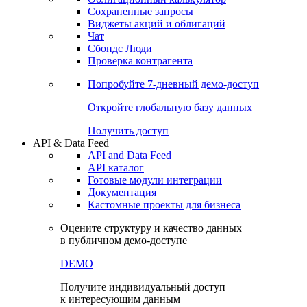
Сохраненные запросы
Виджеты акций и облигаций
Чат
Сбондс Люди
Проверка контрагента
Попробуйте
7-дневный
демо-доступ
Откройте глобальную базу данных
Получить доступ
API & Data Feed
API and Data Feed
API каталог
Готовые модули интеграции
Документация
Кастомные проекты для бизнеса
Оцените структуру и качество данных
в публичном демо-доступе
DEMO
Получите индивидуальный доступ
к интересующим данным