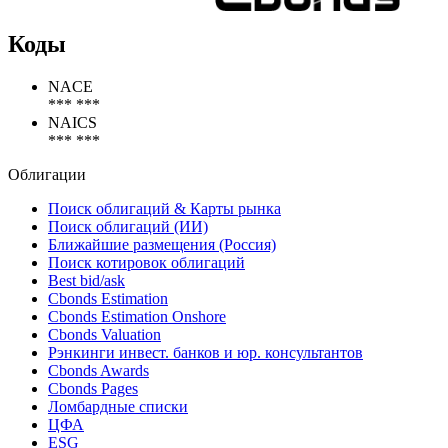
Коды
NACE
*** ***
NAICS
*** ***
Облигации
Поиск облигаций & Карты рынка
Поиск облигаций (ИИ)
Ближайшие размещения (Россия)
Поиск котировок облигаций
Best bid/ask
Cbonds Estimation
Cbonds Estimation Onshore
Cbonds Valuation
Рэнкинги инвест. банков и юр. консультантов
Cbonds Awards
Cbonds Pages
Ломбардные списки
ЦФА
ESG