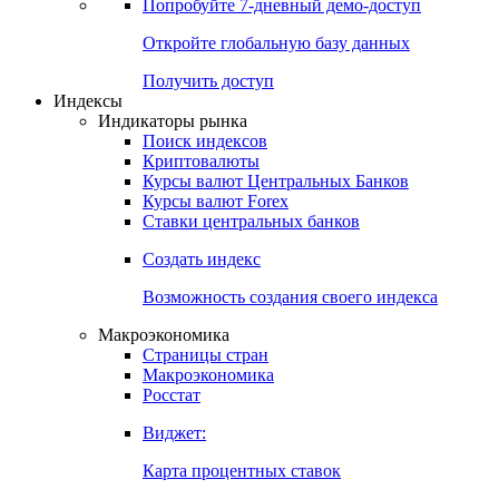
Попробуйте
7-дневный
демо-доступ
Откройте глобальную базу данных
Получить доступ
Индексы
Индикаторы рынка
Поиск индексов
Криптовалюты
Курсы валют Центральных Банков
Курсы валют Forex
Ставки центральных банков
Создать индекс
Возможность создания своего индекса
Макроэкономика
Страницы стран
Макроэкономика
Росстат
Виджет:
Карта процентных ставок