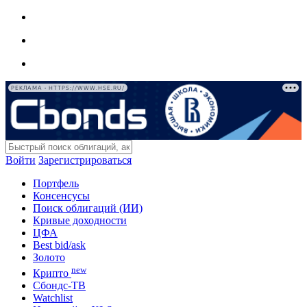
РЕКЛАМА • HTTPS://WWW.HSE.RU/
Войти
Зарегистрироваться
Портфель
Консенсусы
Поиск облигаций (ИИ)
Кривые доходности
ЦФА
Best bid/ask
Золото
new
Крипто
Сбондс-ТВ
Watchlist