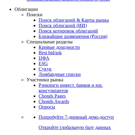
Облигации
Поиски
Поиск облигаций & Карты рынка
Поиск облигаций (ИИ)
Поиск котировок облигаций
Ближайшие размещения (Россия)
Специальные разделы
Кривые доходности
Best bid/ask
ЦФА
ESG
Сукук
Ломбардные списки
Участники рынка
Рэнкинги инвест. банков и юр.
консультантов
Cbonds Pages
Cbonds Awards
Опросы
Попробуйте
7-дневный
демо-доступ
Откройте глобальную базу данных