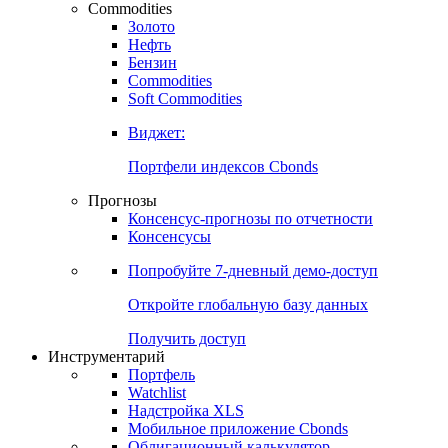
Commodities
Золото
Нефть
Бензин
Commodities
Soft Commodities
Виджет:
Портфели индексов Cbonds
Прогнозы
Консенсус-прогнозы по отчетности
Консенсусы
Попробуйте
7-дневный
демо-доступ
Откройте глобальную базу данных
Получить доступ
Инструментарий
Портфель
Watchlist
Надстройка XLS
Мобильное приложение Cbonds
Облигационный калькулятор