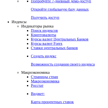
Попробуйте
7-дневный
демо-доступ
Откройте глобальную базу данных
Получить доступ
Индексы
Индикаторы рынка
Поиск индексов
Криптовалюты
Курсы валют Центральных Банков
Курсы валют Forex
Ставки центральных банков
Создать индекс
Возможность создания своего индекса
Макроэкономика
Страницы стран
Макроэкономика
Росстат
Виджет:
Карта процентных ставок