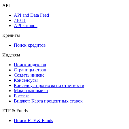
API
API and Data Feed
710-П
API каталог
Кредиты
Поиск кредитов
Индексы
Поиск индексов
Страницы стран
Создать индекс
Консенсусы
Консенсус-прогнозы по отчетности
Макроэкономика
Росстат
Виджет: Карта процентных ставок
ETF & Funds
Поиск ETF & Funds