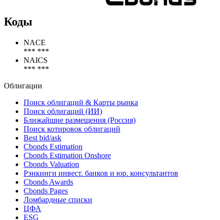
Коды
NACE
*** ***
NAICS
*** ***
Облигации
Поиск облигаций & Карты рынка
Поиск облигаций (ИИ)
Ближайшие размещения (Россия)
Поиск котировок облигаций
Best bid/ask
Cbonds Estimation
Cbonds Estimation Onshore
Cbonds Valuation
Рэнкинги инвест. банков и юр. консультантов
Cbonds Awards
Cbonds Pages
Ломбардные списки
ЦФА
ESG