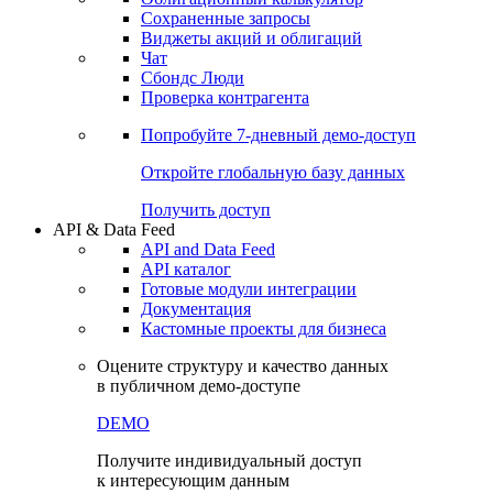
Сохраненные запросы
Виджеты акций и облигаций
Чат
Сбондс Люди
Проверка контрагента
Попробуйте
7-дневный
демо-доступ
Откройте глобальную базу данных
Получить доступ
API & Data Feed
API and Data Feed
API каталог
Готовые модули интеграции
Документация
Кастомные проекты для бизнеса
Оцените структуру и качество данных
в публичном демо-доступе
DEMO
Получите индивидуальный доступ
к интересующим данным