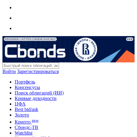
РЕКЛАМА • HTTPS://WWW.HSE.RU/
Войти
Зарегистрироваться
Портфель
Консенсусы
Поиск облигаций (ИИ)
Кривые доходности
ЦФА
Best bid/ask
Золото
new
Крипто
Сбондс-ТВ
Watchlist