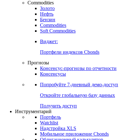
Commodities
Золото
Нефть
Бензин
Commodities
Soft Commodities
Виджет:
Портфели индексов Cbonds
Прогнозы
Консенсус-прогнозы по отчетности
Консенсусы
Попробуйте
7-дневный
демо-доступ
Откройте глобальную базу данных
Получить доступ
Инструментарий
Портфель
Watchlist
Надстройка XLS
Мобильное приложение Cbonds
Облигационный калькулятор