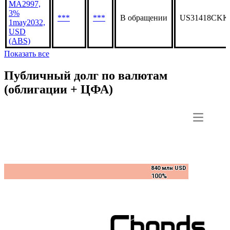
MA2997,
3%
***
***
В обращении
US31418CKK
1may2032,
USD
(ABS)
Показать все
Публичный долг по валютам
(облигации + ЦФА)
840 млн USD
840 млн USD
100%
100%