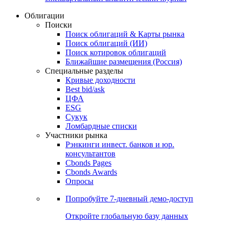
Облигации
Поиски
Поиск облигаций & Карты рынка
Поиск облигаций (ИИ)
Поиск котировок облигаций
Ближайшие размещения (Россия)
Специальные разделы
Кривые доходности
Best bid/ask
ЦФА
ESG
Сукук
Ломбардные списки
Участники рынка
Рэнкинги инвест. банков и юр.
консультантов
Cbonds Pages
Cbonds Awards
Опросы
Попробуйте
7-дневный
демо-доступ
Откройте глобальную базу данных