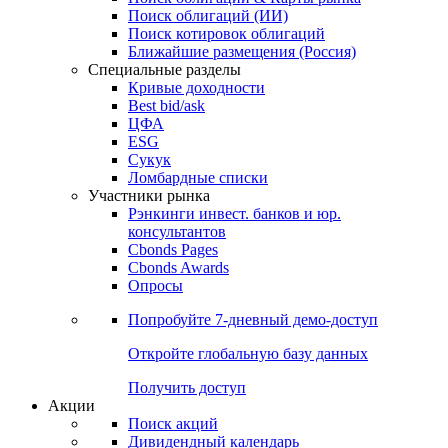
Облигации
Поиски
Поиск облигаций & Карты рынка
Поиск облигаций (ИИ)
Поиск котировок облигаций
Ближайшие размещения (Россия)
Специальные разделы
Кривые доходности
Best bid/ask
ЦФА
ESG
Сукук
Ломбардные списки
Участники рынка
Рэнкинги инвест. банков и юр.
консультантов
Cbonds Pages
Cbonds Awards
Опросы
Попробуйте
7-дневный
демо-доступ
Откройте глобальную базу данных