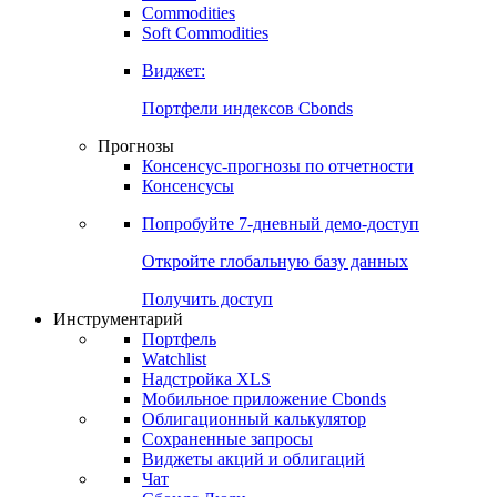
Commodities
Золото
Нефть
Бензин
Commodities
Soft Commodities
Виджет:
Портфели индексов Cbonds
Прогнозы
Консенсус-прогнозы по отчетности
Консенсусы
Попробуйте
7-дневный
демо-доступ
Откройте глобальную базу данных
Получить доступ
Инструментарий
Портфель
Watchlist
Надстройка XLS
Мобильное приложение Cbonds
Облигационный калькулятор