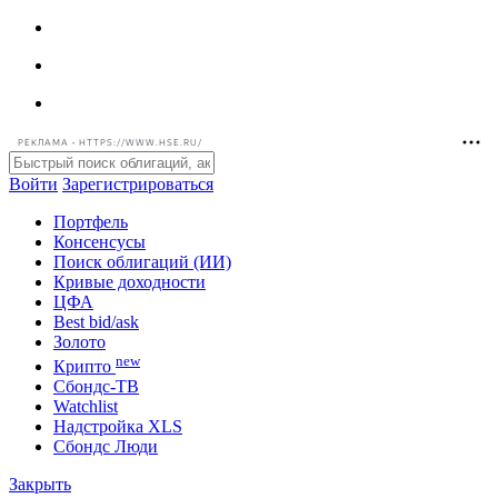
РЕКЛАМА • HTTPS://WWW.HSE.RU/
Войти
Зарегистрироваться
Портфель
Консенсусы
Поиск облигаций (ИИ)
Кривые доходности
ЦФА
Best bid/ask
Золото
new
Крипто
Сбондс-ТВ
Watchlist