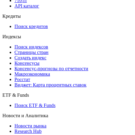
API
API and Data Feed
710-П
API каталог
Кредиты
Поиск кредитов
Индексы
Поиск индексов
Страницы стран
Создать индекс
Консенсусы
Консенсус-прогнозы по отчетности
Макроэкономика
Росстат
Виджет: Карта процентных ставок
ETF & Funds
Поиск ETF & Funds