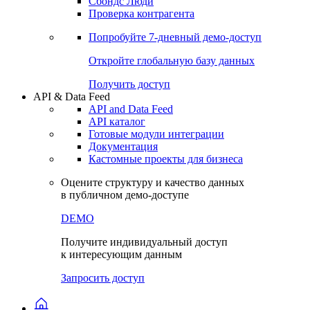
Сохраненные запросы
Виджеты акций и облигаций
Чат
Сбондс Люди
Проверка контрагента
Попробуйте
7-дневный
демо-доступ
Откройте глобальную базу данных
Получить доступ
API & Data Feed
API and Data Feed
API каталог
Готовые модули интеграции
Документация
Кастомные проекты для бизнеса
Оцените структуру и качество данных
в публичном демо-доступе
DEMO
Получите индивидуальный доступ
к интересующим данным