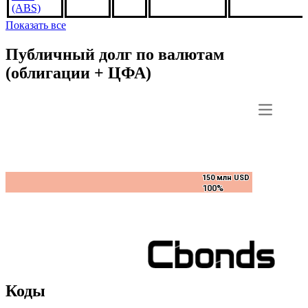
AS6675,
4%
***
***
В обращении
US3138WGMZ
1feb2046,
USD
(ABS)
Показать все
Публичный долг по валютам
(облигации + ЦФА)
150 млн USD
150 млн USD
100%
100%