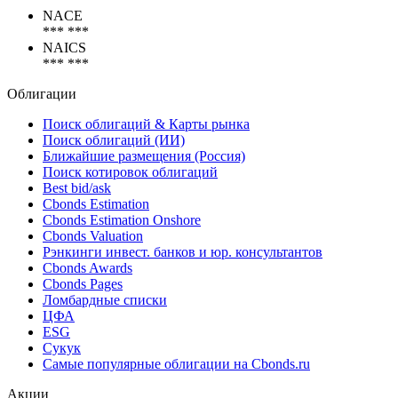
Коды
NACE
*** ***
NAICS
*** ***
Облигации
Поиск облигаций & Карты рынка
Поиск облигаций (ИИ)
Ближайшие размещения (Россия)
Поиск котировок облигаций
Best bid/ask
Cbonds Estimation
Cbonds Estimation Onshore
Cbonds Valuation
Рэнкинги инвест. банков и юр. консультантов
Cbonds Awards
Cbonds Pages
Ломбардные списки
ЦФА
ESG