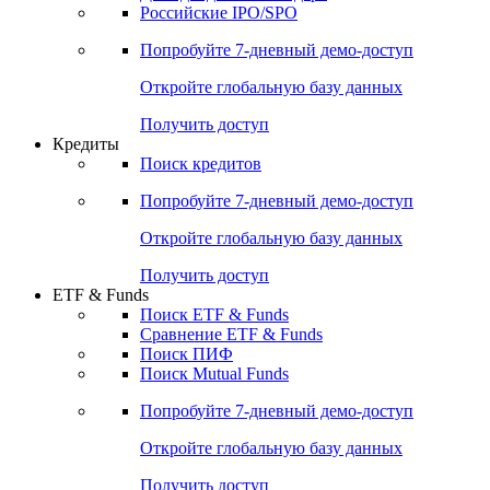
Получить доступ
Акции
Поиск акций
Дивидендный календарь
Российские IPO/SPO
Попробуйте
7-дневный
демо-доступ
Откройте глобальную базу данных
Получить доступ
Кредиты
Поиск кредитов
Попробуйте
7-дневный
демо-доступ
Откройте глобальную базу данных
Получить доступ
ETF & Funds
Поиск ETF & Funds
Сравнение ETF & Funds
Поиск ПИФ
Поиск Mutual Funds
Попробуйте
7-дневный
демо-доступ