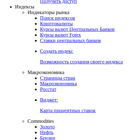
Попробуйте
7-дневный
демо-доступ
Откройте глобальную базу данных
Получить доступ
Индексы
Индикаторы рынка
Поиск индексов
Криптовалюты
Курсы валют Центральных Банков
Курсы валют Forex
Ставки центральных банков
Создать индекс
Возможность создания своего индекса
Макроэкономика
Страницы стран
Макроэкономика
Росстат
Виджет:
Карта процентных ставок