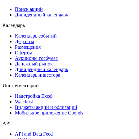
Сукук
Самые популярные облигации на Cbonds.ru
Акции
Поиск акций
Дивидендный календарь
Календарь
Календарь событий
Дефолты
Размещения
Оферты
Аукционы госбумаг
Денежный рынок
Дивидендный календарь
Календарь инвестора
Инструментарий
Надстройка Excel
Watchlist
Виджеты акций и облигаций
Мобильное приложение Cbonds