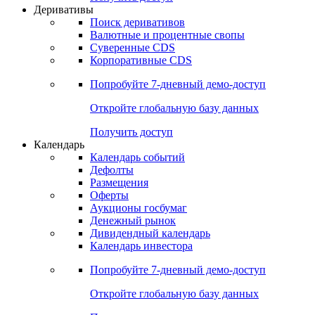
Откройте глобальную базу данных
Получить доступ
Деривативы
Поиск деривативов
Валютные и процентные свопы
Суверенные CDS
Корпоративные CDS
Попробуйте
7-дневный
демо-доступ
Откройте глобальную базу данных
Получить доступ
Календарь
Календарь событий
Дефолты
Размещения
Оферты
Аукционы госбумаг
Денежный рынок
Дивидендный календарь
Календарь инвестора