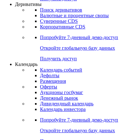
Откройте глобальную базу данных
Получить доступ
Деривативы
Поиск деривативов
Валютные и процентные свопы
Суверенные CDS
Корпоративные CDS
Попробуйте
7-дневный
демо-доступ
Откройте глобальную базу данных
Получить доступ
Календарь
Календарь событий
Дефолты
Размещения
Оферты
Аукционы госбумаг
Денежный рынок
Дивидендный календарь
Календарь инвестора