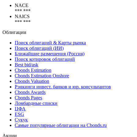
Коды
NACE
*** ***
NAICS
*** ***
Облигации
Поиск облигаций & Карты рынка
Поиск облигаций (ИИ)
Ближайшие размещения (Россия)
Поиск котировок облигаций
Best bid/ask
Cbonds Estimation
Cbonds Estimation Onshore
Cbonds Valuation
Рэнкинги инвест. банков и юр. консультантов
Cbonds Awards
Cbonds Pages
Ломбардные списки
ЦФА
ESG