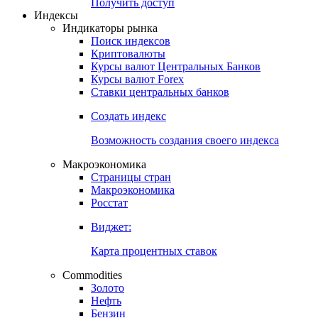
Попробуйте
7-дневный
демо-доступ
Откройте глобальную базу данных
Получить доступ
Индексы
Индикаторы рынка
Поиск индексов
Криптовалюты
Курсы валют Центральных Банков
Курсы валют Forex
Ставки центральных банков
Создать индекс
Возможность создания своего индекса
Макроэкономика
Страницы стран
Макроэкономика
Росстат
Виджет:
Карта процентных ставок