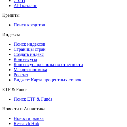
API
API and Data Feed
710-П
API каталог
Кредиты
Поиск кредитов
Индексы
Поиск индексов
Страницы стран
Создать индекс
Консенсусы
Консенсус-прогнозы по отчетности
Макроэкономика
Росстат
Виджет: Карта процентных ставок
ETF & Funds
Поиск ETF & Funds