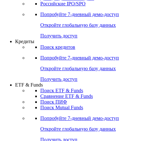
Получить доступ
Акции
Поиск акций
Дивидендный календарь
Российские IPO/SPO
Попробуйте
7-дневный
демо-доступ
Откройте глобальную базу данных
Получить доступ
Кредиты
Поиск кредитов
Попробуйте
7-дневный
демо-доступ
Откройте глобальную базу данных
Получить доступ
ETF & Funds
Поиск ETF & Funds
Сравнение ETF & Funds
Поиск ПИФ
Поиск Mutual Funds
Попробуйте
7-дневный
демо-доступ