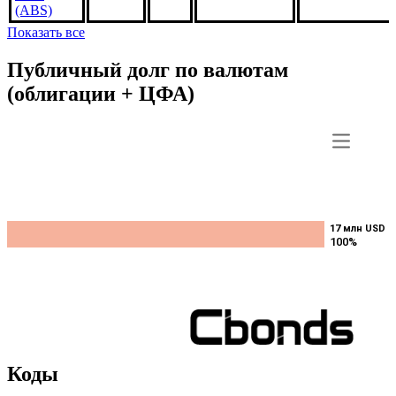
FM3039,
5%
***
***
В обращении
US3140X6LV1
1mar2050,
USD
(ABS)
Показать все
Публичный долг по валютам
(облигации + ЦФА)
17 млн USD
17 млн USD
100%
100%