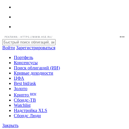
РЕКЛАМА • HTTPS://WWW.HSE.RU/
Войти
Зарегистрироваться
Портфель
Консенсусы
Поиск облигаций (ИИ)
Кривые доходности
ЦФА
Best bid/ask
Золото
new
Крипто
Сбондс-ТВ
Watchlist