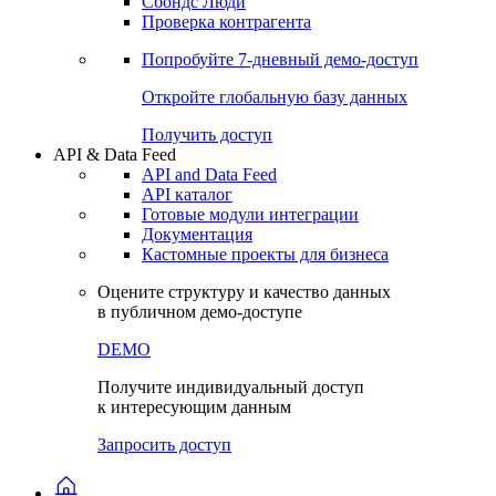
Сохраненные запросы
Виджеты акций и облигаций
Чат
Сбондс Люди
Проверка контрагента
Попробуйте
7-дневный
демо-доступ
Откройте глобальную базу данных
Получить доступ
API & Data Feed
API and Data Feed
API каталог
Готовые модули интеграции
Документация
Кастомные проекты для бизнеса
Оцените структуру и качество данных
в публичном демо-доступе
DEMO
Получите индивидуальный доступ
к интересующим данным