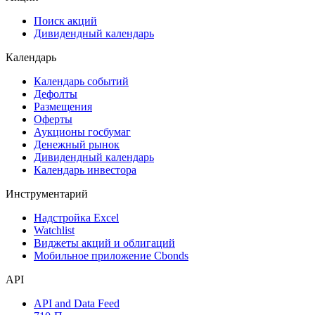
Сукук
Самые популярные облигации на Cbonds.ru
Акции
Поиск акций
Дивидендный календарь
Календарь
Календарь событий
Дефолты
Размещения
Оферты
Аукционы госбумаг
Денежный рынок
Дивидендный календарь
Календарь инвестора
Инструментарий
Надстройка Excel
Watchlist
Виджеты акций и облигаций
Мобильное приложение Cbonds