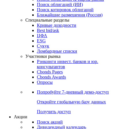
Облигации
Поиски
Поиск облигаций & Карты рынка
Поиск облигаций (ИИ)
Поиск котировок облигаций
Ближайшие размещения (Россия)
Специальные разделы
Кривые доходности
Best bid/ask
ЦФА
ESG
Сукук
Ломбардные списки
Участники рынка
Рэнкинги инвест. банков и юр.
консультантов
Cbonds Pages
Cbonds Awards
Опросы
Попробуйте
7-дневный
демо-доступ
Откройте глобальную базу данных