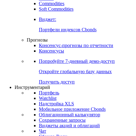
Commodities
Золото
Нефть
Бензин
Commodities
Soft Commodities
Виджет:
Портфели индексов Cbonds
Прогнозы
Консенсус-прогнозы по отчетности
Консенсусы
Попробуйте
7-дневный
демо-доступ
Откройте глобальную базу данных
Получить доступ
Инструментарий
Портфель
Watchlist
Надстройка XLS
Мобильное приложение Cbonds
Облигационный калькулятор