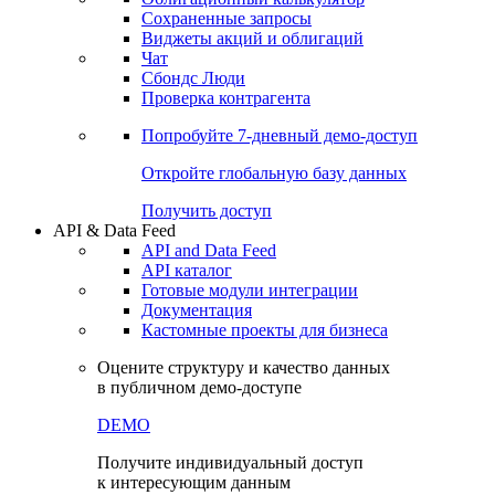
Сохраненные запросы
Виджеты акций и облигаций
Чат
Сбондс Люди
Проверка контрагента
Попробуйте
7-дневный
демо-доступ
Откройте глобальную базу данных
Получить доступ
API & Data Feed
API and Data Feed
API каталог
Готовые модули интеграции
Документация
Кастомные проекты для бизнеса
Оцените структуру и качество данных
в публичном демо-доступе
DEMO
Получите индивидуальный доступ
к интересующим данным