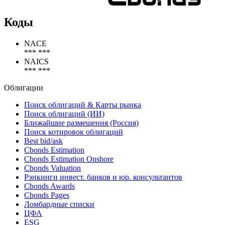
Коды
NACE
*** ***
NAICS
*** ***
Облигации
Поиск облигаций & Карты рынка
Поиск облигаций (ИИ)
Ближайшие размещения (Россия)
Поиск котировок облигаций
Best bid/ask
Cbonds Estimation
Cbonds Estimation Onshore
Cbonds Valuation
Рэнкинги инвест. банков и юр. консультантов
Cbonds Awards
Cbonds Pages
Ломбардные списки
ЦФА
ESG