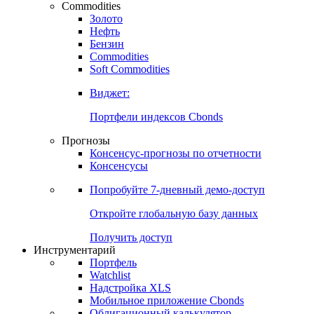
Commodities
Золото
Нефть
Бензин
Commodities
Soft Commodities
Виджет:
Портфели индексов Cbonds
Прогнозы
Консенсус-прогнозы по отчетности
Консенсусы
Попробуйте
7-дневный
демо-доступ
Откройте глобальную базу данных
Получить доступ
Инструментарий
Портфель
Watchlist
Надстройка XLS
Мобильное приложение Cbonds
Облигационный калькулятор