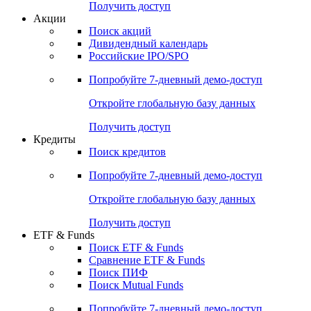
Получить доступ
Акции
Поиск акций
Дивидендный календарь
Российские IPO/SPO
Попробуйте
7-дневный
демо-доступ
Откройте глобальную базу данных
Получить доступ
Кредиты
Поиск кредитов
Попробуйте
7-дневный
демо-доступ
Откройте глобальную базу данных
Получить доступ
ETF & Funds
Поиск ETF & Funds
Сравнение ETF & Funds
Поиск ПИФ
Поиск Mutual Funds
Попробуйте
7-дневный
демо-доступ