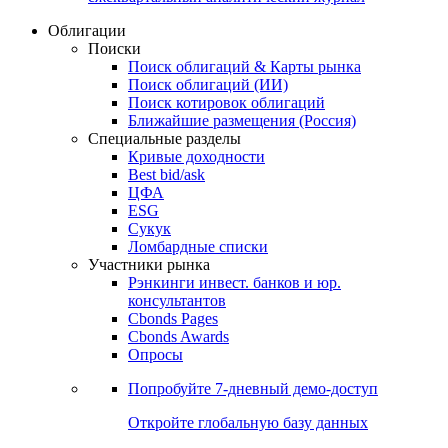
Облигации
Поиски
Поиск облигаций & Карты рынка
Поиск облигаций (ИИ)
Поиск котировок облигаций
Ближайшие размещения (Россия)
Специальные разделы
Кривые доходности
Best bid/ask
ЦФА
ESG
Сукук
Ломбардные списки
Участники рынка
Рэнкинги инвест. банков и юр.
консультантов
Cbonds Pages
Cbonds Awards
Опросы
Попробуйте
7-дневный
демо-доступ
Откройте глобальную базу данных