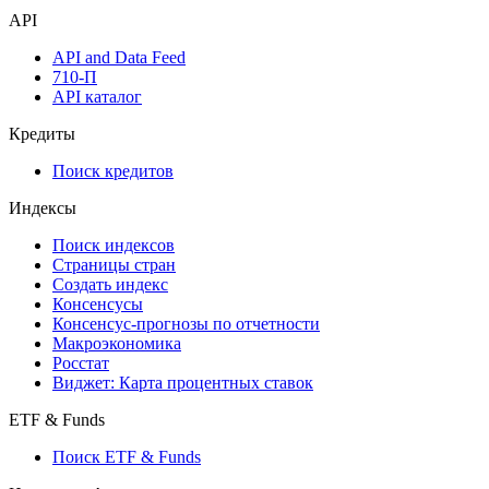
API
API and Data Feed
710-П
API каталог
Кредиты
Поиск кредитов
Индексы
Поиск индексов
Страницы стран
Создать индекс
Консенсусы
Консенсус-прогнозы по отчетности
Макроэкономика
Росстат
Виджет: Карта процентных ставок
ETF & Funds
Поиск ETF & Funds