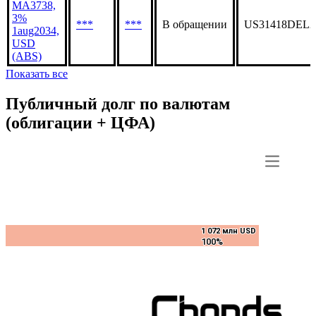
MA3738,
3%
***
***
В обращении
US31418DEL2
1aug2034,
USD
(ABS)
Показать все
Публичный долг по валютам
(облигации + ЦФА)
1 072 млн USD
1 072 млн USD
100%
100%