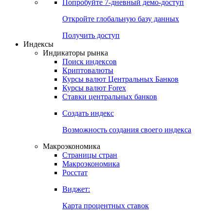
Попробуйте
7-дневный
демо-доступ
Откройте глобальную базу данных
Получить доступ
Индексы
Индикаторы рынка
Поиск индексов
Криптовалюты
Курсы валют Центральных Банков
Курсы валют Forex
Ставки центральных банков
Создать индекс
Возможность создания своего индекса
Макроэкономика
Страницы стран
Макроэкономика
Росстат
Виджет:
Карта процентных ставок