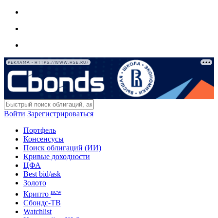
РЕКЛАМА • HTTPS://WWW.HSE.RU/
Войти
Зарегистрироваться
Портфель
Консенсусы
Поиск облигаций (ИИ)
Кривые доходности
ЦФА
Best bid/ask
Золото
new
Крипто
Сбондс-ТВ
Watchlist