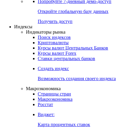
Попробуйте
7-дневный
демо-доступ
Откройте глобальную базу данных
Получить доступ
Индексы
Индикаторы рынка
Поиск индексов
Криптовалюты
Курсы валют Центральных Банков
Курсы валют Forex
Ставки центральных банков
Создать индекс
Возможность создания своего индекса
Макроэкономика
Страницы стран
Макроэкономика
Росстат
Виджет:
Карта процентных ставок