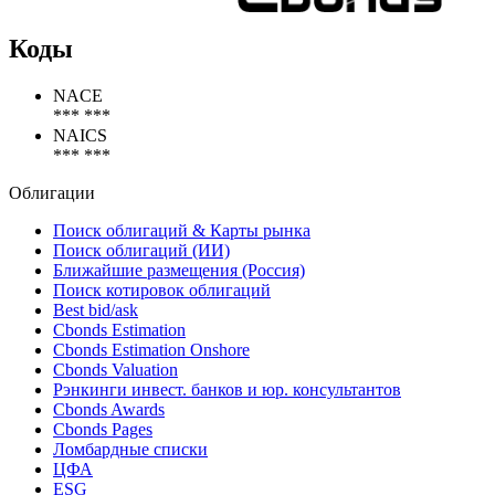
Коды
NACE
*** ***
NAICS
*** ***
Облигации
Поиск облигаций & Карты рынка
Поиск облигаций (ИИ)
Ближайшие размещения (Россия)
Поиск котировок облигаций
Best bid/ask
Cbonds Estimation
Cbonds Estimation Onshore
Cbonds Valuation
Рэнкинги инвест. банков и юр. консультантов
Cbonds Awards
Cbonds Pages
Ломбардные списки
ЦФА
ESG