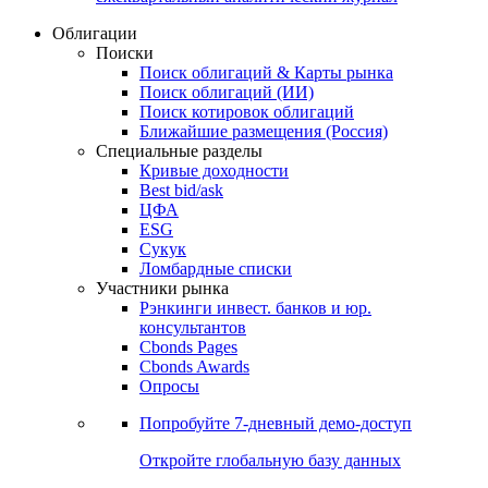
Облигации
Поиски
Поиск облигаций & Карты рынка
Поиск облигаций (ИИ)
Поиск котировок облигаций
Ближайшие размещения (Россия)
Специальные разделы
Кривые доходности
Best bid/ask
ЦФА
ESG
Сукук
Ломбардные списки
Участники рынка
Рэнкинги инвест. банков и юр.
консультантов
Cbonds Pages
Cbonds Awards
Опросы
Попробуйте
7-дневный
демо-доступ
Откройте глобальную базу данных