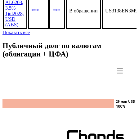
AL6203,
3.5%
***
***
В обращении
US3138EN3M9
1jul2028,
USD
(ABS)
Показать все
Публичный долг по валютам
(облигации + ЦФА)
29 млн USD
29 млн USD
100%
100%