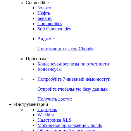
Commodities
Золото
Нефть
Бензин
Commodities
Soft Commodities
Виджет:
Портфели индексов Cbonds
Прогнозы
Консенсус-прогнозы по отчетности
Консенсусы
Попробуйте
7-дневный
демо-доступ
Откройте глобальную базу данных
Получить доступ
Инструментарий
Портфель
Watchlist
Надстройка XLS
Мобильное приложение Cbonds
Облигационный калькулятор