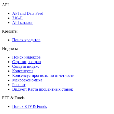
API
API and Data Feed
710-П
API каталог
Кредиты
Поиск кредитов
Индексы
Поиск индексов
Страницы стран
Создать индекс
Консенсусы
Консенсус-прогнозы по отчетности
Макроэкономика
Росстат
Виджет: Карта процентных ставок
ETF & Funds
Поиск ETF & Funds