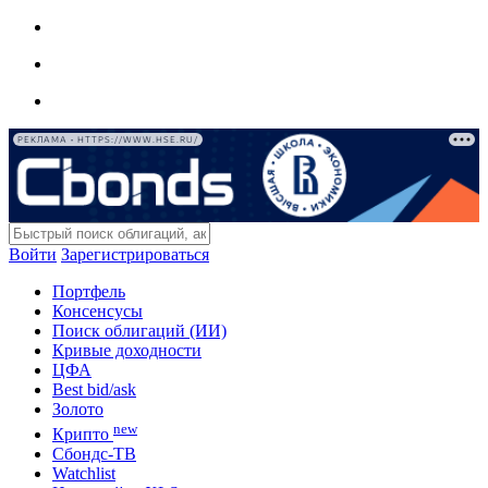
РЕКЛАМА • HTTPS://WWW.HSE.RU/
Войти
Зарегистрироваться
Портфель
Консенсусы
Поиск облигаций (ИИ)
Кривые доходности
ЦФА
Best bid/ask
Золото
new
Крипто
Сбондс-ТВ
Watchlist