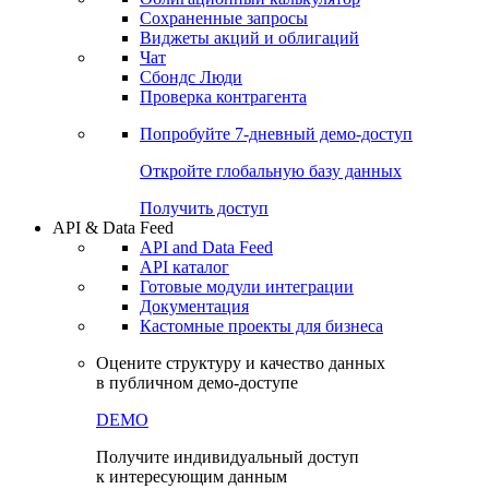
Сохраненные запросы
Виджеты акций и облигаций
Чат
Сбондс Люди
Проверка контрагента
Попробуйте
7-дневный
демо-доступ
Откройте глобальную базу данных
Получить доступ
API & Data Feed
API and Data Feed
API каталог
Готовые модули интеграции
Документация
Кастомные проекты для бизнеса
Оцените структуру и качество данных
в публичном демо-доступе
DEMO
Получите индивидуальный доступ
к интересующим данным