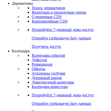
Откройте глобальную базу данных
Получить доступ
Деривативы
Поиск деривативов
Валютные и процентные свопы
Суверенные CDS
Корпоративные CDS
Попробуйте
7-дневный
демо-доступ
Откройте глобальную базу данных
Получить доступ
Календарь
Календарь событий
Дефолты
Размещения
Оферты
Аукционы госбумаг
Денежный рынок
Дивидендный календарь
Календарь инвестора