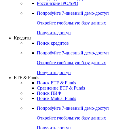
Получить доступ
Акции
Поиск акций
Дивидендный календарь
Российские IPO/SPO
Попробуйте
7-дневный
демо-доступ
Откройте глобальную базу данных
Получить доступ
Кредиты
Поиск кредитов
Попробуйте
7-дневный
демо-доступ
Откройте глобальную базу данных
Получить доступ
ETF & Funds
Поиск ETF & Funds
Сравнение ETF & Funds
Поиск ПИФ
Поиск Mutual Funds
Попробуйте
7-дневный
демо-доступ