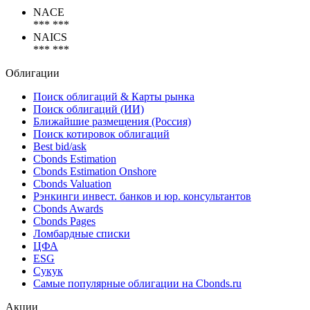
Коды
NACE
*** ***
NAICS
*** ***
Облигации
Поиск облигаций & Карты рынка
Поиск облигаций (ИИ)
Ближайшие размещения (Россия)
Поиск котировок облигаций
Best bid/ask
Cbonds Estimation
Cbonds Estimation Onshore
Cbonds Valuation
Рэнкинги инвест. банков и юр. консультантов
Cbonds Awards
Cbonds Pages
Ломбардные списки
ЦФА
ESG