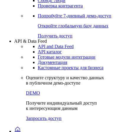
Сохраненные запросы
Виджеты акций и облигаций
Чат
Сбондс Люди
Проверка контрагента
Попробуйте
7-дневный
демо-доступ
Откройте глобальную базу данных
Получить доступ
API & Data Feed
API and Data Feed
API каталог
Готовые модули интеграции
Документация
Кастомные проекты для бизнеса
Оцените структуру и качество данных
в публичном демо-доступе
DEMO
Получите индивидуальный доступ
к интересующим данным