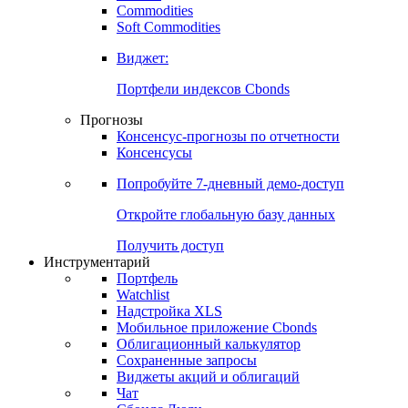
Commodities
Золото
Нефть
Бензин
Commodities
Soft Commodities
Виджет:
Портфели индексов Cbonds
Прогнозы
Консенсус-прогнозы по отчетности
Консенсусы
Попробуйте
7-дневный
демо-доступ
Откройте глобальную базу данных
Получить доступ
Инструментарий
Портфель
Watchlist
Надстройка XLS
Мобильное приложение Cbonds
Облигационный калькулятор