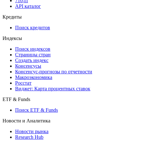
API
API and Data Feed
710-П
API каталог
Кредиты
Поиск кредитов
Индексы
Поиск индексов
Страницы стран
Создать индекс
Консенсусы
Консенсус-прогнозы по отчетности
Макроэкономика
Росстат
Виджет: Карта процентных ставок
ETF & Funds
Поиск ETF & Funds