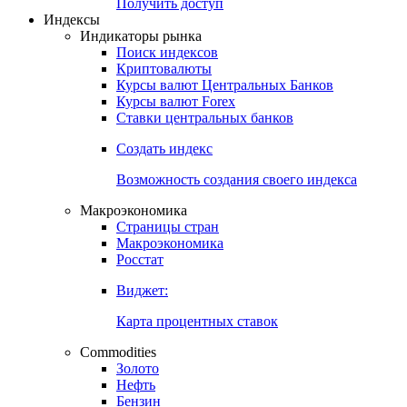
Попробуйте
7-дневный
демо-доступ
Откройте глобальную базу данных
Получить доступ
Индексы
Индикаторы рынка
Поиск индексов
Криптовалюты
Курсы валют Центральных Банков
Курсы валют Forex
Ставки центральных банков
Создать индекс
Возможность создания своего индекса
Макроэкономика
Страницы стран
Макроэкономика
Росстат
Виджет:
Карта процентных ставок