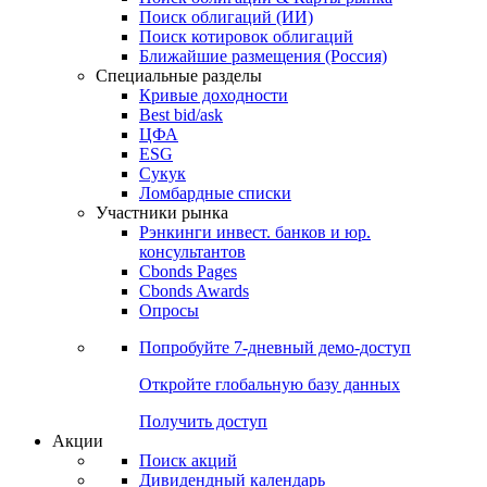
Облигации
Поиски
Поиск облигаций & Карты рынка
Поиск облигаций (ИИ)
Поиск котировок облигаций
Ближайшие размещения (Россия)
Специальные разделы
Кривые доходности
Best bid/ask
ЦФА
ESG
Сукук
Ломбардные списки
Участники рынка
Рэнкинги инвест. банков и юр.
консультантов
Cbonds Pages
Cbonds Awards
Опросы
Попробуйте
7-дневный
демо-доступ
Откройте глобальную базу данных