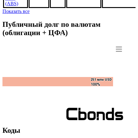
CA2960,
4.5%
***
***
В обращении
US3140QAJE1
1jan2049,
USD
(ABS)
Показать все
Публичный долг по валютам
(облигации + ЦФА)
251 млн USD
251 млн USD
100%
100%