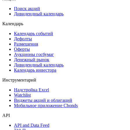
Сукук
Самые популярные облигации на Cbonds.ru
Акции
Поиск акций
Дивидендный календарь
Календарь
Календарь событий
Дефолты
Размещения
Оферты
Аукционы госбумаг
Денежный рынок
Дивидендный календарь
Календарь инвестора
Инструментарий
Надстройка Excel
Watchlist
Виджеты акций и облигаций
Мобильное приложение Cbonds