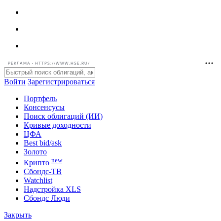
РЕКЛАМА • HTTPS://WWW.HSE.RU/
Войти
Зарегистрироваться
Портфель
Консенсусы
Поиск облигаций (ИИ)
Кривые доходности
ЦФА
Best bid/ask
Золото
new
Крипто
Сбондс-ТВ
Watchlist