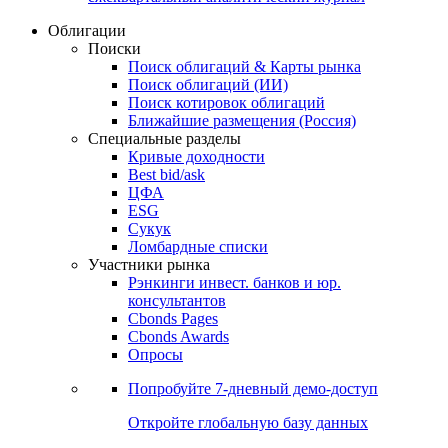
Облигации
Поиски
Поиск облигаций & Карты рынка
Поиск облигаций (ИИ)
Поиск котировок облигаций
Ближайшие размещения (Россия)
Специальные разделы
Кривые доходности
Best bid/ask
ЦФА
ESG
Сукук
Ломбардные списки
Участники рынка
Рэнкинги инвест. банков и юр.
консультантов
Cbonds Pages
Cbonds Awards
Опросы
Попробуйте
7-дневный
демо-доступ
Откройте глобальную базу данных