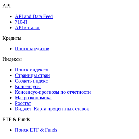
API
API and Data Feed
710-П
API каталог
Кредиты
Поиск кредитов
Индексы
Поиск индексов
Страницы стран
Создать индекс
Консенсусы
Консенсус-прогнозы по отчетности
Макроэкономика
Росстат
Виджет: Карта процентных ставок
ETF & Funds
Поиск ETF & Funds