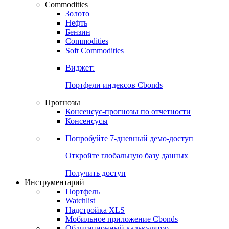
Commodities
Золото
Нефть
Бензин
Commodities
Soft Commodities
Виджет:
Портфели индексов Cbonds
Прогнозы
Консенсус-прогнозы по отчетности
Консенсусы
Попробуйте
7-дневный
демо-доступ
Откройте глобальную базу данных
Получить доступ
Инструментарий
Портфель
Watchlist
Надстройка XLS
Мобильное приложение Cbonds
Облигационный калькулятор