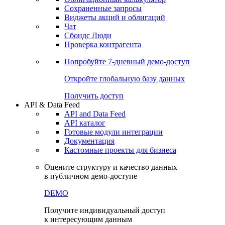
Сохраненные запросы
Виджеты акций и облигаций
Чат
Сбондс Люди
Проверка контрагента
Попробуйте
7-дневный
демо-доступ
Откройте глобальную базу данных
Получить доступ
API & Data Feed
API and Data Feed
API каталог
Готовые модули интеграции
Документация
Кастомные проекты для бизнеса
Оцените структуру и качество данных
в публичном демо-доступе
DEMO
Получите индивидуальный доступ
к интересующим данным