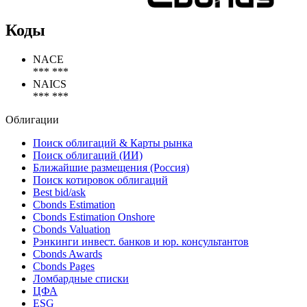
Коды
NACE
*** ***
NAICS
*** ***
Облигации
Поиск облигаций & Карты рынка
Поиск облигаций (ИИ)
Ближайшие размещения (Россия)
Поиск котировок облигаций
Best bid/ask
Cbonds Estimation
Cbonds Estimation Onshore
Cbonds Valuation
Рэнкинги инвест. банков и юр. консультантов
Cbonds Awards
Cbonds Pages
Ломбардные списки
ЦФА
ESG