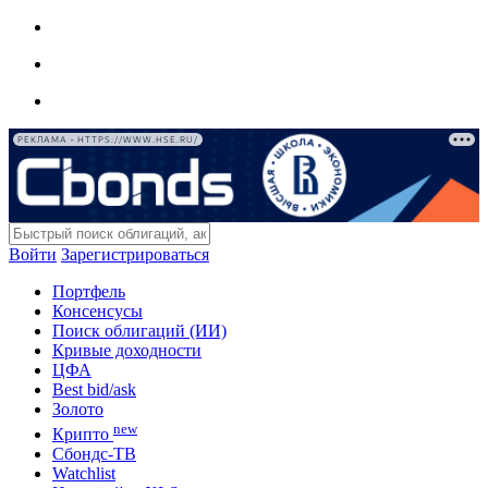
РЕКЛАМА • HTTPS://WWW.HSE.RU/
Войти
Зарегистрироваться
Портфель
Консенсусы
Поиск облигаций (ИИ)
Кривые доходности
ЦФА
Best bid/ask
Золото
new
Крипто
Сбондс-ТВ
Watchlist