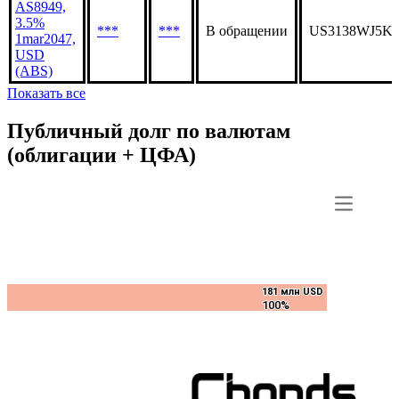
AS8949,
3.5%
***
***
В обращении
US3138WJ5K0
1mar2047,
USD
(ABS)
Показать все
Публичный долг по валютам
(облигации + ЦФА)
181 млн USD
181 млн USD
100%
100%