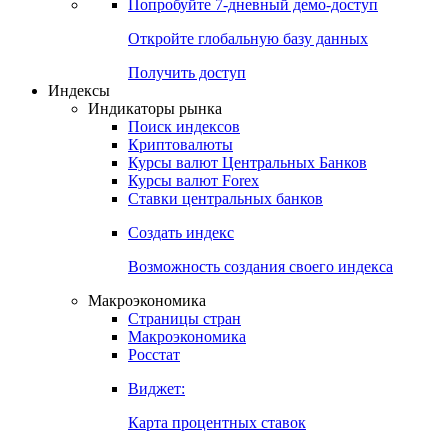
Попробуйте
7-дневный
демо-доступ
Откройте глобальную базу данных
Получить доступ
Индексы
Индикаторы рынка
Поиск индексов
Криптовалюты
Курсы валют Центральных Банков
Курсы валют Forex
Ставки центральных банков
Создать индекс
Возможность создания своего индекса
Макроэкономика
Страницы стран
Макроэкономика
Росстат
Виджет:
Карта процентных ставок