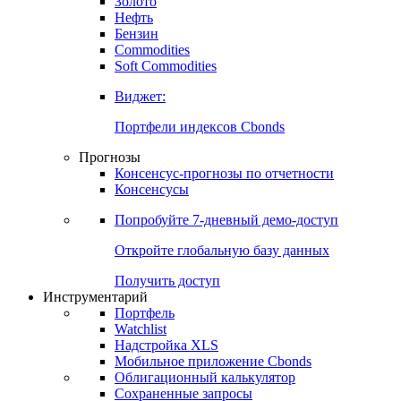
Золото
Нефть
Бензин
Commodities
Soft Commodities
Виджет:
Портфели индексов Cbonds
Прогнозы
Консенсус-прогнозы по отчетности
Консенсусы
Попробуйте
7-дневный
демо-доступ
Откройте глобальную базу данных
Получить доступ
Инструментарий
Портфель
Watchlist
Надстройка XLS
Мобильное приложение Cbonds
Облигационный калькулятор
Сохраненные запросы