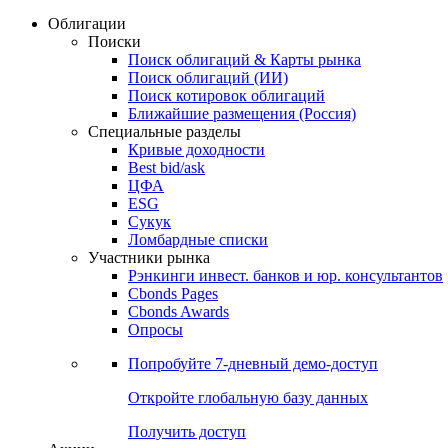
Облигации
Поиски
Поиск облигаций & Карты рынка
Поиск облигаций (ИИ)
Поиск котировок облигаций
Ближайшие размещения (Россия)
Специальные разделы
Кривые доходности
Best bid/ask
ЦФА
ESG
Сукук
Ломбардные списки
Участники рынка
Рэнкинги инвест. банков и юр. консультантов
Cbonds Pages
Cbonds Awards
Опросы
Попробуйте
7-дневный
демо-доступ
Откройте глобальную базу данных
Получить доступ