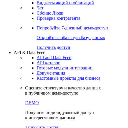
Виджеты акций и облигаций
Чат
Сбондс Люди
Проверка контрагента
Попробуйте
7-дневный
демо-доступ
Откройте глобальную базу данных
Получить доступ
API & Data Feed
API and Data Feed
API каталог
Готовые модули интеграции
Документация
Кастомные проекты для бизнеса
Оцените структуру и качество данных
в публичном демо-доступе
DEMO
Получите индивидуальный доступ
к интересующим данным
Запросить доступ