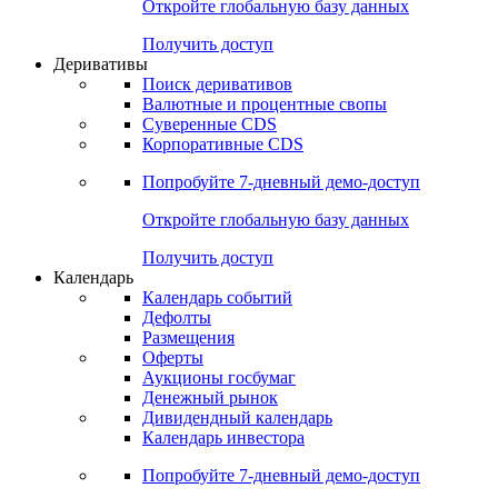
Откройте глобальную базу данных
Получить доступ
Деривативы
Поиск деривативов
Валютные и процентные свопы
Суверенные CDS
Корпоративные CDS
Попробуйте
7-дневный
демо-доступ
Откройте глобальную базу данных
Получить доступ
Календарь
Календарь событий
Дефолты
Размещения
Оферты
Аукционы госбумаг
Денежный рынок
Дивидендный календарь
Календарь инвестора
Попробуйте
7-дневный
демо-доступ