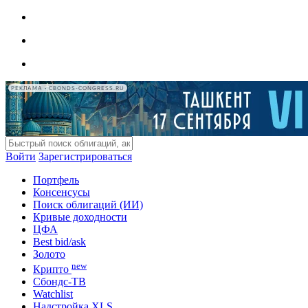
РЕКЛАМА • CBONDS-CONGRESS.RU
Войти
Зарегистрироваться
Портфель
Консенсусы
Поиск облигаций (ИИ)
Кривые доходности
ЦФА
Best bid/ask
Золото
new
Крипто
Сбондс-ТВ
Watchlist
Надстройка XLS