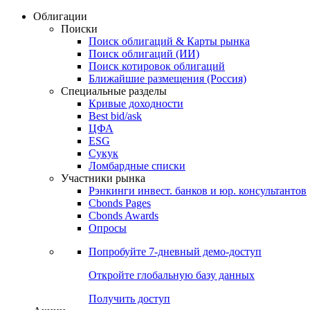
Облигации
Поиски
Поиск облигаций & Карты рынка
Поиск облигаций (ИИ)
Поиск котировок облигаций
Ближайшие размещения (Россия)
Специальные разделы
Кривые доходности
Best bid/ask
ЦФА
ESG
Сукук
Ломбардные списки
Участники рынка
Рэнкинги инвест. банков и юр. консультантов
Cbonds Pages
Cbonds Awards
Опросы
Попробуйте
7-дневный
демо-доступ
Откройте глобальную базу данных
Получить доступ