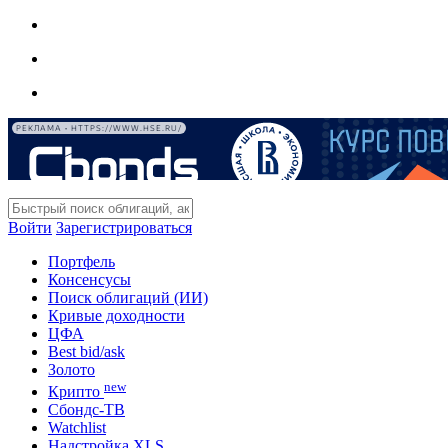
РЕКЛАМА • HTTPS://WWW.HSE.RU/
Войти
Зарегистрироваться
Портфель
Консенсусы
Поиск облигаций (ИИ)
Кривые доходности
ЦФА
Best bid/ask
Золото
new
Крипто
Сбондс-ТВ
Watchlist
Надстройка XLS