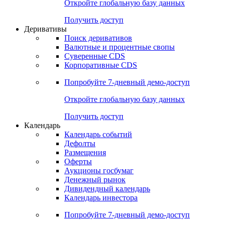
Откройте глобальную базу данных
Получить доступ
Деривативы
Поиск деривативов
Валютные и процентные свопы
Суверенные CDS
Корпоративные CDS
Попробуйте
7-дневный
демо-доступ
Откройте глобальную базу данных
Получить доступ
Календарь
Календарь событий
Дефолты
Размещения
Оферты
Аукционы госбумаг
Денежный рынок
Дивидендный календарь
Календарь инвестора
Попробуйте
7-дневный
демо-доступ