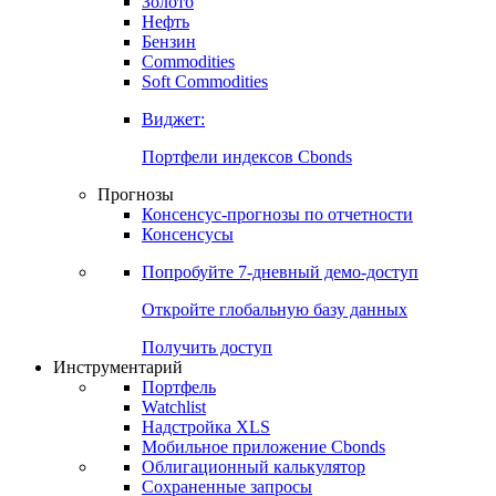
Золото
Нефть
Бензин
Commodities
Soft Commodities
Виджет:
Портфели индексов Cbonds
Прогнозы
Консенсус-прогнозы по отчетности
Консенсусы
Попробуйте
7-дневный
демо-доступ
Откройте глобальную базу данных
Получить доступ
Инструментарий
Портфель
Watchlist
Надстройка XLS
Мобильное приложение Cbonds
Облигационный калькулятор
Сохраненные запросы