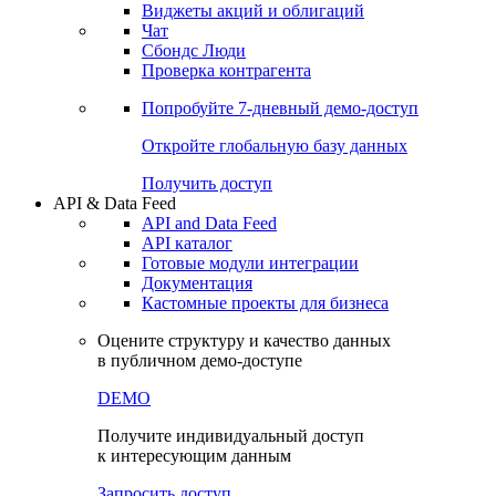
Виджеты акций и облигаций
Чат
Сбондс Люди
Проверка контрагента
Попробуйте
7-дневный
демо-доступ
Откройте глобальную базу данных
Получить доступ
API & Data Feed
API and Data Feed
API каталог
Готовые модули интеграции
Документация
Кастомные проекты для бизнеса
Оцените структуру и качество данных
в публичном демо-доступе
DEMO
Получите индивидуальный доступ
к интересующим данным
Запросить доступ