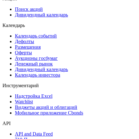
Сукук
Самые популярные облигации на Cbonds.ru
Акции
Поиск акций
Дивидендный календарь
Календарь
Календарь событий
Дефолты
Размещения
Оферты
Аукционы госбумаг
Денежный рынок
Дивидендный календарь
Календарь инвестора
Инструментарий
Надстройка Excel
Watchlist
Виджеты акций и облигаций
Мобильное приложение Cbonds