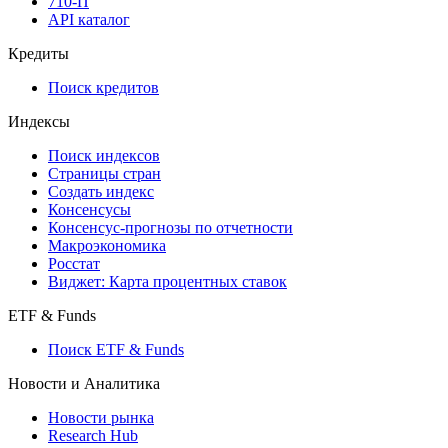
API
API and Data Feed
710-П
API каталог
Кредиты
Поиск кредитов
Индексы
Поиск индексов
Страницы стран
Создать индекс
Консенсусы
Консенсус-прогнозы по отчетности
Макроэкономика
Росстат
Виджет: Карта процентных ставок
ETF & Funds
Поиск ETF & Funds