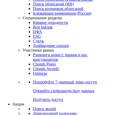
Облигации
Поиски
Поиск облигаций & Карты рынка
Поиск облигаций (ИИ)
Поиск котировок облигаций
Ближайшие размещения (Россия)
Специальные разделы
Кривые доходности
Best bid/ask
ЦФА
ESG
Сукук
Ломбардные списки
Участники рынка
Рэнкинги инвест. банков и юр.
консультантов
Cbonds Pages
Cbonds Awards
Опросы
Попробуйте
7-дневный
демо-доступ
Откройте глобальную базу данных