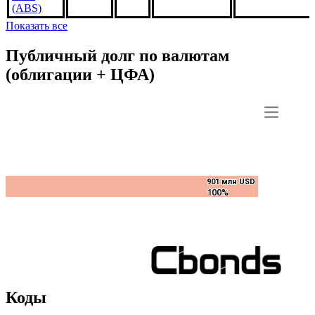
SD8152,
3%
***
***
В обращении
US3132DWBV
1jun2051,
USD
(ABS)
Показать все
Публичный долг по валютам
(облигации + ЦФА)
901 млн USD
901 млн USD
100%
100%