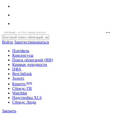
РЕКЛАМА • HTTPS://WWW.HSE.RU/
Войти
Зарегистрироваться
Портфель
Консенсусы
Поиск облигаций (ИИ)
Кривые доходности
ЦФА
Best bid/ask
Золото
new
Крипто
Сбондс-ТВ
Watchlist