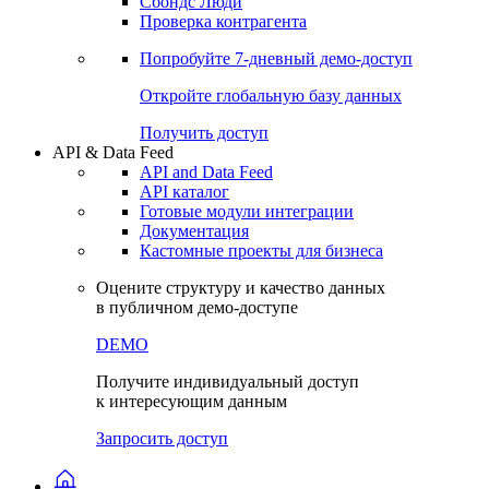
Сохраненные запросы
Виджеты акций и облигаций
Чат
Сбондс Люди
Проверка контрагента
Попробуйте
7-дневный
демо-доступ
Откройте глобальную базу данных
Получить доступ
API & Data Feed
API and Data Feed
API каталог
Готовые модули интеграции
Документация
Кастомные проекты для бизнеса
Оцените структуру и качество данных
в публичном демо-доступе
DEMO
Получите индивидуальный доступ
к интересующим данным