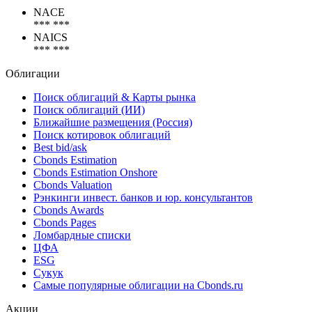
Коды
NACE
*** ***
NAICS
*** ***
Облигации
Поиск облигаций & Карты рынка
Поиск облигаций (ИИ)
Ближайшие размещения (Россия)
Поиск котировок облигаций
Best bid/ask
Cbonds Estimation
Cbonds Estimation Onshore
Cbonds Valuation
Рэнкинги инвест. банков и юр. консультантов
Cbonds Awards
Cbonds Pages
Ломбардные списки
ЦФА
ESG