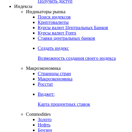
Попробуйте
7-дневный
демо-доступ
Откройте глобальную базу данных
Получить доступ
Индексы
Индикаторы рынка
Поиск индексов
Криптовалюты
Курсы валют Центральных Банков
Курсы валют Forex
Ставки центральных банков
Создать индекс
Возможность создания своего индекса
Макроэкономика
Страницы стран
Макроэкономика
Росстат
Виджет:
Карта процентных ставок