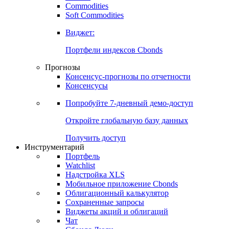
Commodities
Золото
Нефть
Бензин
Commodities
Soft Commodities
Виджет:
Портфели индексов Cbonds
Прогнозы
Консенсус-прогнозы по отчетности
Консенсусы
Попробуйте
7-дневный
демо-доступ
Откройте глобальную базу данных
Получить доступ
Инструментарий
Портфель
Watchlist
Надстройка XLS
Мобильное приложение Cbonds
Облигационный калькулятор