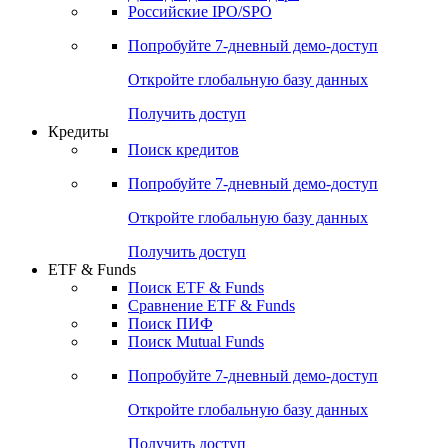
Получить доступ
Акции
Поиск акций
Дивидендный календарь
Российские IPO/SPO
Попробуйте
7-дневный
демо-доступ
Откройте глобальную базу данных
Получить доступ
Кредиты
Поиск кредитов
Попробуйте
7-дневный
демо-доступ
Откройте глобальную базу данных
Получить доступ
ETF & Funds
Поиск ETF & Funds
Сравнение ETF & Funds
Поиск ПИФ
Поиск Mutual Funds
Попробуйте
7-дневный
демо-доступ