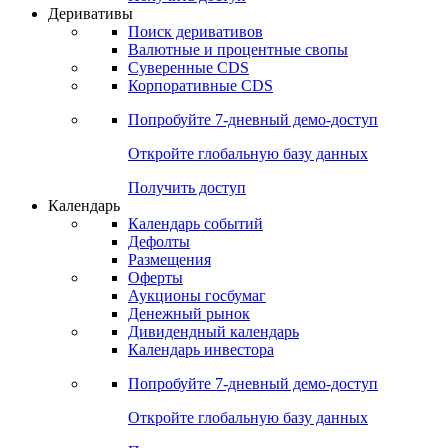
Откройте глобальную базу данных
Получить доступ
Деривативы
Поиск деривативов
Валютные и процентные свопы
Суверенные CDS
Корпоративные CDS
Попробуйте
7-дневный
демо-доступ
Откройте глобальную базу данных
Получить доступ
Календарь
Календарь событий
Дефолты
Размещения
Оферты
Аукционы госбумаг
Денежный рынок
Дивидендный календарь
Календарь инвестора