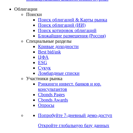
Облигации
Поиски
Поиск облигаций & Карты рынка
Поиск облигаций (ИИ)
Поиск котировок облигаций
Ближайшие размещения (Россия)
Специальные разделы
Кривые доходности
Best bid/ask
ЦФА
ESG
Сукук
Ломбардные списки
Участники рынка
Рэнкинги инвест. банков и юр.
консультантов
Cbonds Pages
Cbonds Awards
Опросы
Попробуйте
7-дневный
демо-доступ
Откройте глобальную базу данных