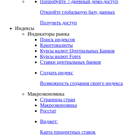
Попробуйте
7-дневный
демо-доступ
Откройте глобальную базу данных
Получить доступ
Индексы
Индикаторы рынка
Поиск индексов
Криптовалюты
Курсы валют Центральных Банков
Курсы валют Forex
Ставки центральных банков
Создать индекс
Возможность создания своего индекса
Макроэкономика
Страницы стран
Макроэкономика
Росстат
Виджет:
Карта процентных ставок