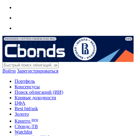
РЕКЛАМА • HTTPS://WWW.HSE.RU/
Войти
Зарегистрироваться
Портфель
Консенсусы
Поиск облигаций (ИИ)
Кривые доходности
ЦФА
Best bid/ask
Золото
new
Крипто
Сбондс-ТВ
Watchlist