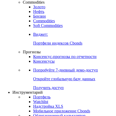
Commodities
Золото
Нефть
Бензин
Commodities
Soft Commodities
Виджет:
Портфели индексов Cbonds
Прогнозы
Консенсус-прогнозы по отчетности
Консенсусы
Попробуйте
7-дневный
демо-доступ
Откройте глобальную базу данных
Получить доступ
Инструментарий
Портфель
Watchlist
Надстройка XLS
Мобильное приложение Cbonds
Облигационный калькулятор