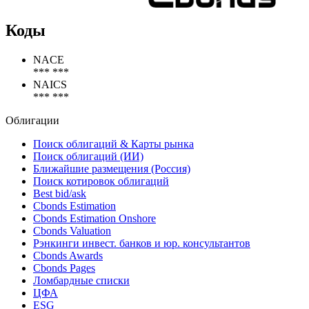
Коды
NACE
*** ***
NAICS
*** ***
Облигации
Поиск облигаций & Карты рынка
Поиск облигаций (ИИ)
Ближайшие размещения (Россия)
Поиск котировок облигаций
Best bid/ask
Cbonds Estimation
Cbonds Estimation Onshore
Cbonds Valuation
Рэнкинги инвест. банков и юр. консультантов
Cbonds Awards
Cbonds Pages
Ломбардные списки
ЦФА
ESG