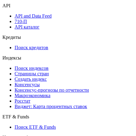
API
API and Data Feed
710-П
API каталог
Кредиты
Поиск кредитов
Индексы
Поиск индексов
Страницы стран
Создать индекс
Консенсусы
Консенсус-прогнозы по отчетности
Макроэкономика
Росстат
Виджет: Карта процентных ставок
ETF & Funds
Поиск ETF & Funds