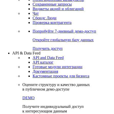
Сохраненные запросы
Виджеты акций и облигаций
Чат
Сбондс Люди
Проверка контрагента
Попробуйте
7-дневный
демо-доступ
Откройте глобальную базу данных
Получить доступ
API & Data Feed
API and Data Feed
API каталог
Готовые модули интеграции
Документация
Кастомные проекты для бизнеса
Оцените структуру и качество данных
в публичном демо-доступе
DEMO
Получите индивидуальный доступ
к интересующим данным