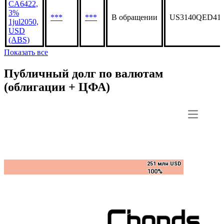
CA6422,
3%
***
***
В обращении
US3140QED41
1jul2050,
USD
(ABS)
Показать все
Публичный долг по валютам
(облигации + ЦФА)
251 млн USD
251 млн USD
100%
100%