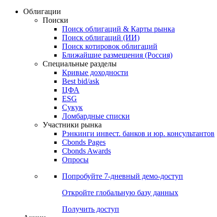
Облигации
Поиски
Поиск облигаций & Карты рынка
Поиск облигаций (ИИ)
Поиск котировок облигаций
Ближайшие размещения (Россия)
Специальные разделы
Кривые доходности
Best bid/ask
ЦФА
ESG
Сукук
Ломбардные списки
Участники рынка
Рэнкинги инвест. банков и юр. консультантов
Cbonds Pages
Cbonds Awards
Опросы
Попробуйте
7-дневный
демо-доступ
Откройте глобальную базу данных
Получить доступ