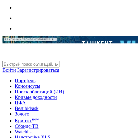
РЕКЛАМА • CBONDS-CONGRESS.RU
Войти
Зарегистрироваться
Портфель
Консенсусы
Поиск облигаций (ИИ)
Кривые доходности
ЦФА
Best bid/ask
Золото
new
Крипто
Сбондс-ТВ
Watchlist
Надстройка XLS