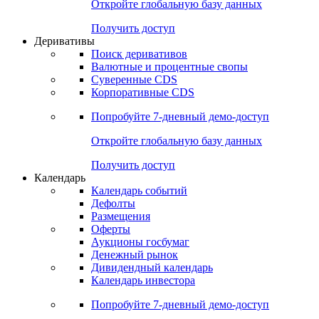
Откройте глобальную базу данных
Получить доступ
Деривативы
Поиск деривативов
Валютные и процентные свопы
Суверенные CDS
Корпоративные CDS
Попробуйте
7-дневный
демо-доступ
Откройте глобальную базу данных
Получить доступ
Календарь
Календарь событий
Дефолты
Размещения
Оферты
Аукционы госбумаг
Денежный рынок
Дивидендный календарь
Календарь инвестора
Попробуйте
7-дневный
демо-доступ