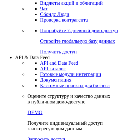
Виджеты акций и облигаций
Чат
Сбондс Люди
Проверка контрагента
Попробуйте
7-дневный
демо-доступ
Откройте глобальную базу данных
Получить доступ
API & Data Feed
API and Data Feed
API каталог
Готовые модули интеграции
Документация
Кастомные проекты для бизнеса
Оцените структуру и качество данных
в публичном демо-доступе
DEMO
Получите индивидуальный доступ
к интересующим данным
Запросить доступ