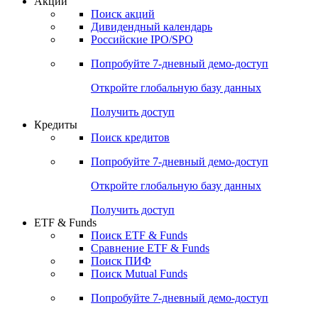
Акции
Поиск акций
Дивидендный календарь
Российские IPO/SPO
Попробуйте
7-дневный
демо-доступ
Откройте глобальную базу данных
Получить доступ
Кредиты
Поиск кредитов
Попробуйте
7-дневный
демо-доступ
Откройте глобальную базу данных
Получить доступ
ETF & Funds
Поиск ETF & Funds
Сравнение ETF & Funds
Поиск ПИФ
Поиск Mutual Funds
Попробуйте
7-дневный
демо-доступ