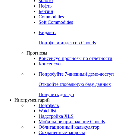
Золото
Нефть
Бензин
Commodities
Soft Commodities
Виджет:
Портфели индексов Cbonds
Прогнозы
Консенсус-прогнозы по отчетности
Консенсусы
Попробуйте
7-дневный
демо-доступ
Откройте глобальную базу данных
Получить доступ
Инструментарий
Портфель
Watchlist
Надстройка XLS
Мобильное приложение Cbonds
Облигационный калькулятор
Сохраненные запросы