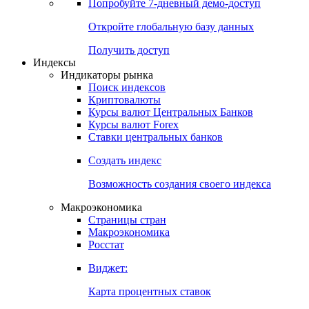
Попробуйте
7-дневный
демо-доступ
Откройте глобальную базу данных
Получить доступ
Индексы
Индикаторы рынка
Поиск индексов
Криптовалюты
Курсы валют Центральных Банков
Курсы валют Forex
Ставки центральных банков
Создать индекс
Возможность создания своего индекса
Макроэкономика
Страницы стран
Макроэкономика
Росстат
Виджет:
Карта процентных ставок