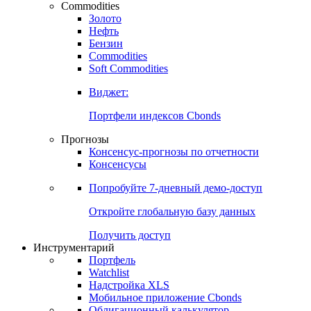
Commodities
Золото
Нефть
Бензин
Commodities
Soft Commodities
Виджет:
Портфели индексов Cbonds
Прогнозы
Консенсус-прогнозы по отчетности
Консенсусы
Попробуйте
7-дневный
демо-доступ
Откройте глобальную базу данных
Получить доступ
Инструментарий
Портфель
Watchlist
Надстройка XLS
Мобильное приложение Cbonds
Облигационный калькулятор