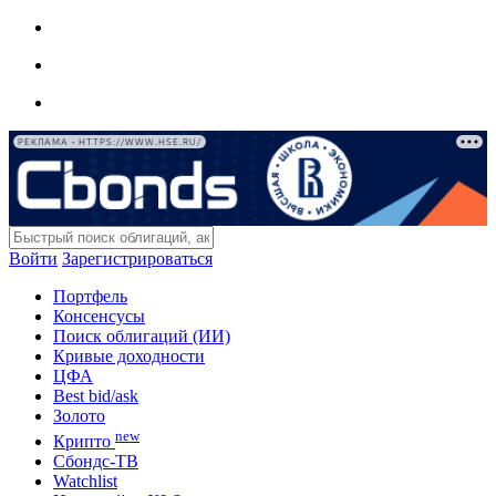
РЕКЛАМА • HTTPS://WWW.HSE.RU/
Войти
Зарегистрироваться
Портфель
Консенсусы
Поиск облигаций (ИИ)
Кривые доходности
ЦФА
Best bid/ask
Золото
new
Крипто
Сбондс-ТВ
Watchlist