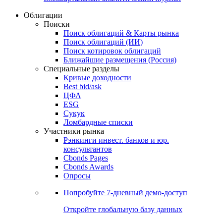
Облигации
Поиски
Поиск облигаций & Карты рынка
Поиск облигаций (ИИ)
Поиск котировок облигаций
Ближайшие размещения (Россия)
Специальные разделы
Кривые доходности
Best bid/ask
ЦФА
ESG
Сукук
Ломбардные списки
Участники рынка
Рэнкинги инвест. банков и юр.
консультантов
Cbonds Pages
Cbonds Awards
Опросы
Попробуйте
7-дневный
демо-доступ
Откройте глобальную базу данных