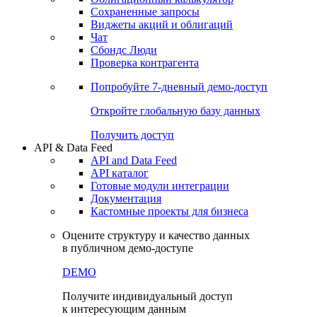
Сохраненные запросы
Виджеты акций и облигаций
Чат
Сбондс Люди
Проверка контрагента
Попробуйте
7-дневный
демо-доступ
Откройте глобальную базу данных
Получить доступ
API & Data Feed
API and Data Feed
API каталог
Готовые модули интеграции
Документация
Кастомные проекты для бизнеса
Оцените структуру и качество данных
в публичном демо-доступе
DEMO
Получите индивидуальный доступ
к интересующим данным