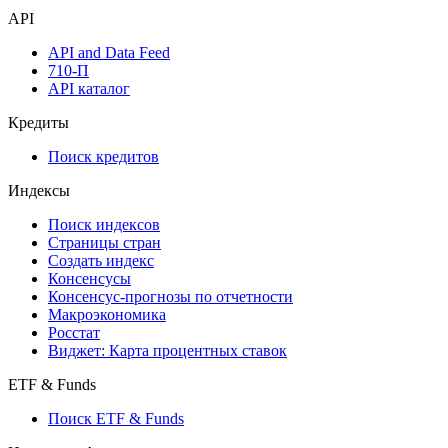
API
API and Data Feed
710-П
API каталог
Кредиты
Поиск кредитов
Индексы
Поиск индексов
Страницы стран
Создать индекс
Консенсусы
Консенсус-прогнозы по отчетности
Макроэкономика
Росстат
Виджет: Карта процентных ставок
ETF & Funds
Поиск ETF & Funds