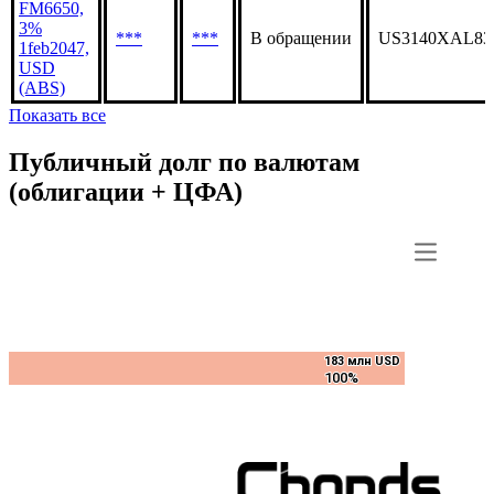
FM6650,
3%
***
***
В обращении
US3140XAL83
1feb2047,
USD
(ABS)
Показать все
Публичный долг по валютам
(облигации + ЦФА)
183 млн USD
183 млн USD
100%
100%