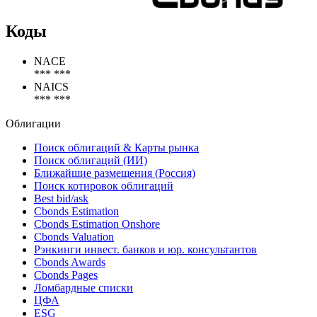
Коды
NACE
*** ***
NAICS
*** ***
Облигации
Поиск облигаций & Карты рынка
Поиск облигаций (ИИ)
Ближайшие размещения (Россия)
Поиск котировок облигаций
Best bid/ask
Cbonds Estimation
Cbonds Estimation Onshore
Cbonds Valuation
Рэнкинги инвест. банков и юр. консультантов
Cbonds Awards
Cbonds Pages
Ломбардные списки
ЦФА
ESG