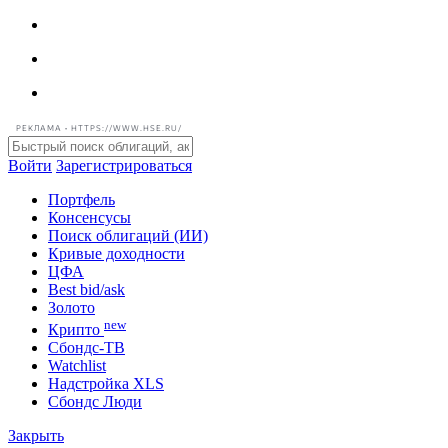
РЕКЛАМА • HTTPS://WWW.HSE.RU/
Войти
Зарегистрироваться
Портфель
Консенсусы
Поиск облигаций (ИИ)
Кривые доходности
ЦФА
Best bid/ask
Золото
new
Крипто
Сбондс-ТВ
Watchlist
Надстройка XLS
Сбондс Люди
Закрыть