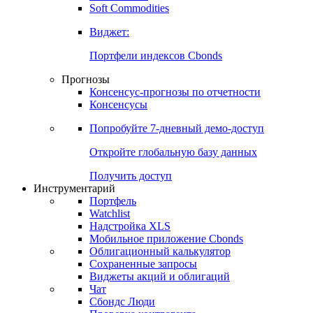
Soft Commodities
Виджет:
Портфели индексов Cbonds
Прогнозы
Консенсус-прогнозы по отчетности
Консенсусы
Попробуйте
7-дневный
демо-доступ
Откройте глобальную базу данных
Получить доступ
Инструментарий
Портфель
Watchlist
Надстройка XLS
Мобильное приложение Cbonds
Облигационный калькулятор
Сохраненные запросы
Виджеты акций и облигаций
Чат
Сбондс Люди