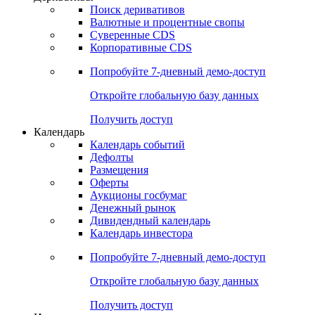
Поиск деривативов
Валютные и процентные свопы
Суверенные CDS
Корпоративные CDS
Попробуйте
7-дневный
демо-доступ
Откройте глобальную базу данных
Получить доступ
Календарь
Календарь событий
Дефолты
Размещения
Оферты
Аукционы госбумаг
Денежный рынок
Дивидендный календарь
Календарь инвестора
Попробуйте
7-дневный
демо-доступ
Откройте глобальную базу данных
Получить доступ