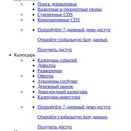
Откройте глобальную базу данных
Получить доступ
Деривативы
Поиск деривативов
Валютные и процентные свопы
Суверенные CDS
Корпоративные CDS
Попробуйте
7-дневный
демо-доступ
Откройте глобальную базу данных
Получить доступ
Календарь
Календарь событий
Дефолты
Размещения
Оферты
Аукционы госбумаг
Денежный рынок
Дивидендный календарь
Календарь инвестора
Попробуйте
7-дневный
демо-доступ