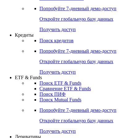
Акции
Поиск акций
Дивидендный календарь
Российские IPO/SPO
Попробуйте
7-дневный
демо-доступ
Откройте глобальную базу данных
Получить доступ
Кредиты
Поиск кредитов
Попробуйте
7-дневный
демо-доступ
Откройте глобальную базу данных
Получить доступ
ETF & Funds
Поиск ETF & Funds
Сравнение ETF & Funds
Поиск ПИФ
Поиск Mutual Funds
Попробуйте
7-дневный
демо-доступ