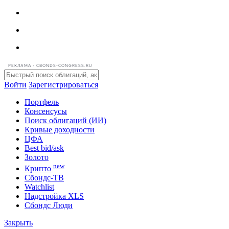
РЕКЛАМА • CBONDS-CONGRESS.RU
Войти
Зарегистрироваться
Портфель
Консенсусы
Поиск облигаций (ИИ)
Кривые доходности
ЦФА
Best bid/ask
Золото
new
Крипто
Сбондс-ТВ
Watchlist
Надстройка XLS