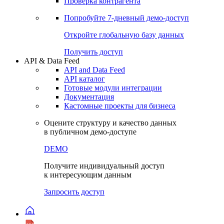
Виджеты акций и облигаций
Чат
Сбондс Люди
Проверка контрагента
Попробуйте
7-дневный
демо-доступ
Откройте глобальную базу данных
Получить доступ
API & Data Feed
API and Data Feed
API каталог
Готовые модули интеграции
Документация
Кастомные проекты для бизнеса
Оцените структуру и качество данных
в публичном демо-доступе
DEMO
Получите индивидуальный доступ
к интересующим данным
Запросить доступ