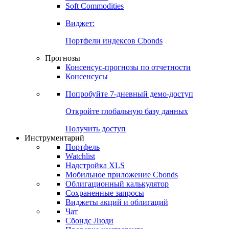
Золото
Нефть
Бензин
Commodities
Soft Commodities
Виджет:
Портфели индексов Cbonds
Прогнозы
Консенсус-прогнозы по отчетности
Консенсусы
Попробуйте
7-дневный
демо-доступ
Откройте глобальную базу данных
Получить доступ
Инструментарий
Портфель
Watchlist
Надстройка XLS
Мобильное приложение Cbonds
Облигационный калькулятор
Сохраненные запросы