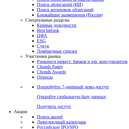
Облигации
Поиски
Поиск облигаций & Карты рынка
Поиск облигаций (ИИ)
Поиск котировок облигаций
Ближайшие размещения (Россия)
Специальные разделы
Кривые доходности
Best bid/ask
ЦФА
ESG
Сукук
Ломбардные списки
Участники рынка
Рэнкинги инвест. банков и юр. консультантов
Cbonds Pages
Cbonds Awards
Опросы
Попробуйте
7-дневный
демо-доступ
Откройте глобальную базу данных
Получить доступ