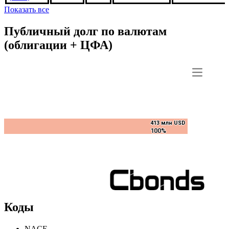
Показать все
Публичный долг по валютам
(облигации + ЦФА)
413 млн USD
413 млн USD
100%
100%
Коды
NACE