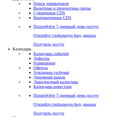
Поиск деривативов
Валютные и процентные свопы
Суверенные CDS
Корпоративные CDS
Попробуйте
7-дневный
демо-доступ
Откройте глобальную базу данных
Получить доступ
Календарь
Календарь событий
Дефолты
Размещения
Оферты
Аукционы госбумаг
Денежный рынок
Дивидендный календарь
Календарь инвестора
Попробуйте
7-дневный
демо-доступ
Откройте глобальную базу данных
Получить доступ