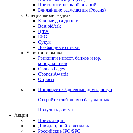
Поиск котировок облигаций
Ближайшие размещения (Россия)
Специальные разделы
Кривые доходности
Best bid/ask
ЦФА
ESG
Сукук
Ломбардные списки
Участники рынка
Рэнкинги инвест. банков и юр.
консультантов
Cbonds Pages
Cbonds Awards
Опросы
Попробуйте
7-дневный
демо-доступ
Откройте глобальную базу данных
Получить доступ
Акции
Поиск акций
Дивидендный календарь
Российские IPO/SPO