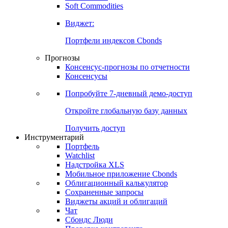
Soft Commodities
Виджет:
Портфели индексов Cbonds
Прогнозы
Консенсус-прогнозы по отчетности
Консенсусы
Попробуйте
7-дневный
демо-доступ
Откройте глобальную базу данных
Получить доступ
Инструментарий
Портфель
Watchlist
Надстройка XLS
Мобильное приложение Cbonds
Облигационный калькулятор
Сохраненные запросы
Виджеты акций и облигаций
Чат
Сбондс Люди