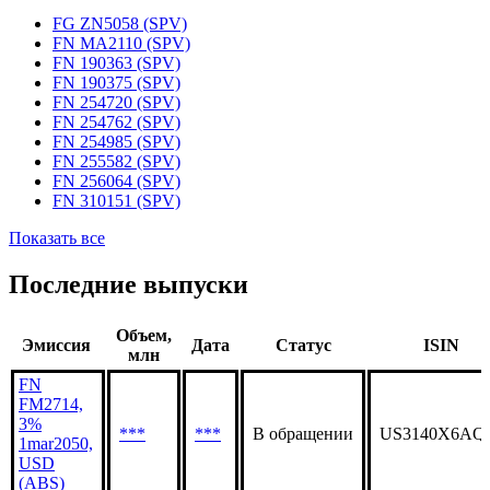
FG ZN5058 (SPV)
FN MA2110 (SPV)
FN 190363 (SPV)
FN 190375 (SPV)
FN 254720 (SPV)
FN 254762 (SPV)
FN 254985 (SPV)
FN 255582 (SPV)
FN 256064 (SPV)
FN 310151 (SPV)
Показать все
Последние выпуски
Объем,
Эмиссия
Дата
Статус
ISIN
млн
FN
FM2714,
3%
***
***
В обращении
US3140X6AQ
1mar2050,
USD
(ABS)