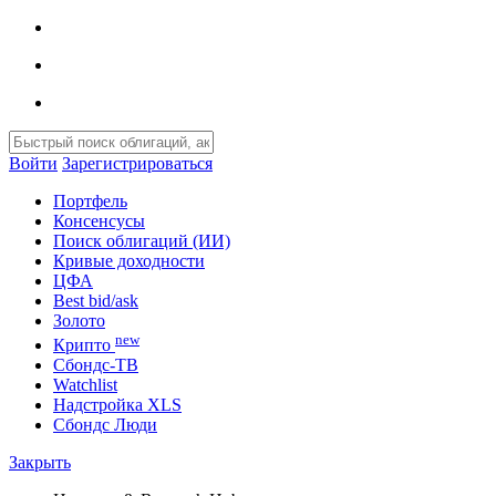
Войти
Зарегистрироваться
Портфель
Консенсусы
Поиск облигаций (ИИ)
Кривые доходности
ЦФА
Best bid/ask
Золото
new
Крипто
Сбондс-ТВ
Watchlist
Надстройка XLS
Сбондс Люди
Закрыть