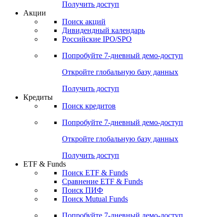
Получить доступ
Акции
Поиск акций
Дивидендный календарь
Российские IPO/SPO
Попробуйте
7-дневный
демо-доступ
Откройте глобальную базу данных
Получить доступ
Кредиты
Поиск кредитов
Попробуйте
7-дневный
демо-доступ
Откройте глобальную базу данных
Получить доступ
ETF & Funds
Поиск ETF & Funds
Сравнение ETF & Funds
Поиск ПИФ
Поиск Mutual Funds
Попробуйте
7-дневный
демо-доступ