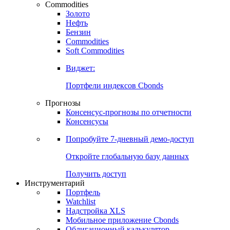
Commodities
Золото
Нефть
Бензин
Commodities
Soft Commodities
Виджет:
Портфели индексов Cbonds
Прогнозы
Консенсус-прогнозы по отчетности
Консенсусы
Попробуйте
7-дневный
демо-доступ
Откройте глобальную базу данных
Получить доступ
Инструментарий
Портфель
Watchlist
Надстройка XLS
Мобильное приложение Cbonds
Облигационный калькулятор