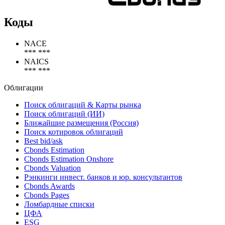
Коды
NACE
*** ***
NAICS
*** ***
Облигации
Поиск облигаций & Карты рынка
Поиск облигаций (ИИ)
Ближайшие размещения (Россия)
Поиск котировок облигаций
Best bid/ask
Cbonds Estimation
Cbonds Estimation Onshore
Cbonds Valuation
Рэнкинги инвест. банков и юр. консультантов
Cbonds Awards
Cbonds Pages
Ломбардные списки
ЦФА
ESG