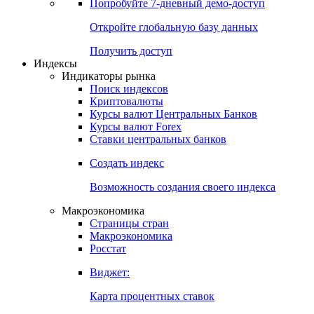
Попробуйте
7-дневный
демо-доступ
Откройте глобальную базу данных
Получить доступ
Индексы
Индикаторы рынка
Поиск индексов
Криптовалюты
Курсы валют Центральных Банков
Курсы валют Forex
Ставки центральных банков
Создать индекс
Возможность создания своего индекса
Макроэкономика
Страницы стран
Макроэкономика
Росстат
Виджет:
Карта процентных ставок