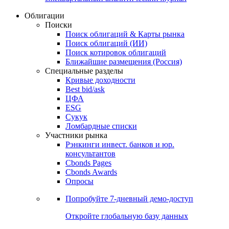
Облигации
Поиски
Поиск облигаций & Карты рынка
Поиск облигаций (ИИ)
Поиск котировок облигаций
Ближайшие размещения (Россия)
Специальные разделы
Кривые доходности
Best bid/ask
ЦФА
ESG
Сукук
Ломбардные списки
Участники рынка
Рэнкинги инвест. банков и юр.
консультантов
Cbonds Pages
Cbonds Awards
Опросы
Попробуйте
7-дневный
демо-доступ
Откройте глобальную базу данных