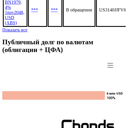
BN1979,
4%
***
***
В обращении
US3140JJFV6
1nov2048,
USD
(ABS)
Показать все
Публичный долг по валютам
(облигации + ЦФА)
6 млн USD
6 млн USD
100%
100%