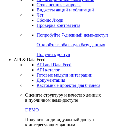
Сохраненные запросы
Виджеты акций и облигаций
Чат
Сбондс Люди
Проверка контрагента
Попробуйте
7-дневный
демо-доступ
Откройте глобальную базу данных
Получить доступ
API & Data Feed
API and Data Feed
API каталог
Готовые модули интеграции
Документация
Кастомные проекты для бизнеса
Оцените структуру и качество данных
в публичном демо-доступе
DEMO
Получите индивидуальный доступ
к интересующим данным