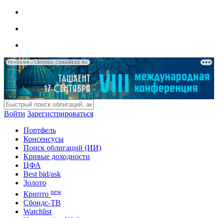
РЕКЛАМА • CBONDS-CONGRESS.RU
Войти
Зарегистрироваться
Портфель
Консенсусы
Поиск облигаций (ИИ)
Кривые доходности
ЦФА
Best bid/ask
Золото
new
Крипто
Сбондс-ТВ
Watchlist