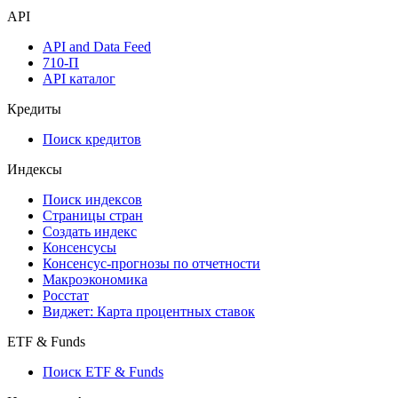
API
API and Data Feed
710-П
API каталог
Кредиты
Поиск кредитов
Индексы
Поиск индексов
Страницы стран
Создать индекс
Консенсусы
Консенсус-прогнозы по отчетности
Макроэкономика
Росстат
Виджет: Карта процентных ставок
ETF & Funds
Поиск ETF & Funds