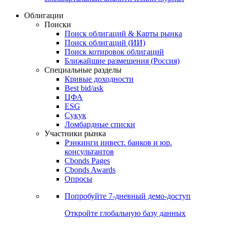
Облигации
Поиски
Поиск облигаций & Карты рынка
Поиск облигаций (ИИ)
Поиск котировок облигаций
Ближайшие размещения (Россия)
Специальные разделы
Кривые доходности
Best bid/ask
ЦФА
ESG
Сукук
Ломбардные списки
Участники рынка
Рэнкинги инвест. банков и юр.
консультантов
Cbonds Pages
Cbonds Awards
Опросы
Попробуйте
7-дневный
демо-доступ
Откройте глобальную базу данных