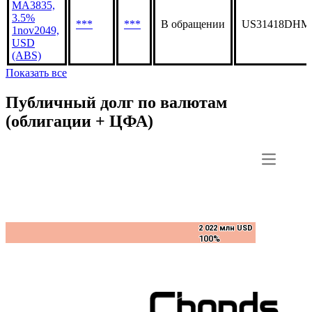
MA3835,
3.5%
***
***
В обращении
US31418DHM
1nov2049,
USD
(ABS)
Показать все
Публичный долг по валютам
(облигации + ЦФА)
2 022 млн USD
2 022 млн USD
100%
100%