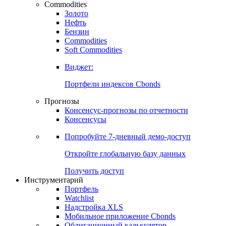
Commodities
Золото
Нефть
Бензин
Commodities
Soft Commodities
Виджет:
Портфели индексов Cbonds
Прогнозы
Консенсус-прогнозы по отчетности
Консенсусы
Попробуйте
7-дневный
демо-доступ
Откройте глобальную базу данных
Получить доступ
Инструментарий
Портфель
Watchlist
Надстройка XLS
Мобильное приложение Cbonds
Облигационный калькулятор