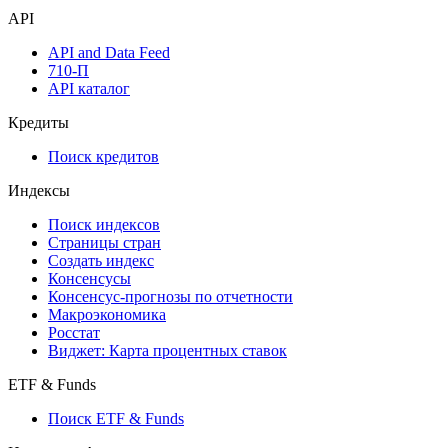
API
API and Data Feed
710-П
API каталог
Кредиты
Поиск кредитов
Индексы
Поиск индексов
Страницы стран
Создать индекс
Консенсусы
Консенсус-прогнозы по отчетности
Макроэкономика
Росстат
Виджет: Карта процентных ставок
ETF & Funds
Поиск ETF & Funds