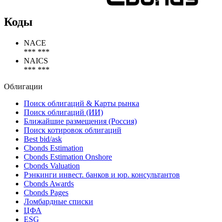
Коды
NACE
*** ***
NAICS
*** ***
Облигации
Поиск облигаций & Карты рынка
Поиск облигаций (ИИ)
Ближайшие размещения (Россия)
Поиск котировок облигаций
Best bid/ask
Cbonds Estimation
Cbonds Estimation Onshore
Cbonds Valuation
Рэнкинги инвест. банков и юр. консультантов
Cbonds Awards
Cbonds Pages
Ломбардные списки
ЦФА
ESG