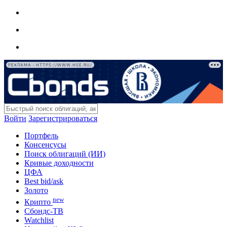
РЕКЛАМА • HTTPS://WWW.HSE.RU/
Войти
Зарегистрироваться
Портфель
Консенсусы
Поиск облигаций (ИИ)
Кривые доходности
ЦФА
Best bid/ask
Золото
new
Крипто
Сбондс-ТВ
Watchlist