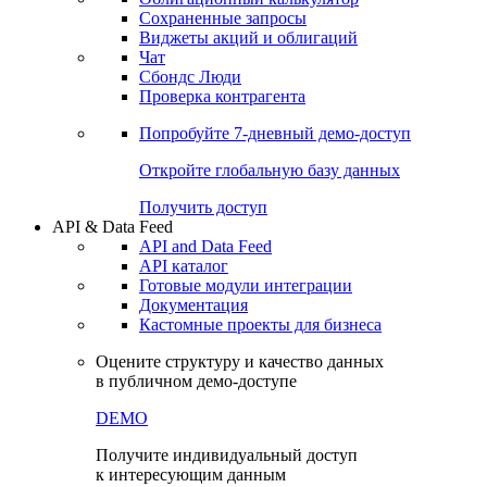
Сохраненные запросы
Виджеты акций и облигаций
Чат
Сбондс Люди
Проверка контрагента
Попробуйте
7-дневный
демо-доступ
Откройте глобальную базу данных
Получить доступ
API & Data Feed
API and Data Feed
API каталог
Готовые модули интеграции
Документация
Кастомные проекты для бизнеса
Оцените структуру и качество данных
в публичном демо-доступе
DEMO
Получите индивидуальный доступ
к интересующим данным