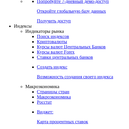
Попробуйте
7-дневный
демо-доступ
Откройте глобальную базу данных
Получить доступ
Индексы
Индикаторы рынка
Поиск индексов
Криптовалюты
Курсы валют Центральных Банков
Курсы валют Forex
Ставки центральных банков
Создать индекс
Возможность создания своего индекса
Макроэкономика
Страницы стран
Макроэкономика
Росстат
Виджет:
Карта процентных ставок