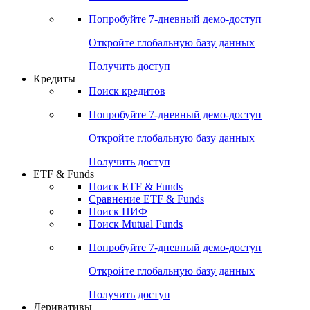
Акции
Поиск акций
Дивидендный календарь
Российские IPO/SPO
Попробуйте
7-дневный
демо-доступ
Откройте глобальную базу данных
Получить доступ
Кредиты
Поиск кредитов
Попробуйте
7-дневный
демо-доступ
Откройте глобальную базу данных
Получить доступ
ETF & Funds
Поиск ETF & Funds
Сравнение ETF & Funds
Поиск ПИФ
Поиск Mutual Funds
Попробуйте
7-дневный
демо-доступ