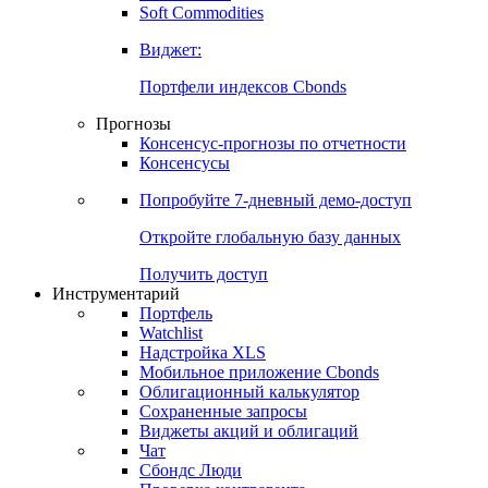
Золото
Нефть
Бензин
Commodities
Soft Commodities
Виджет:
Портфели индексов Cbonds
Прогнозы
Консенсус-прогнозы по отчетности
Консенсусы
Попробуйте
7-дневный
демо-доступ
Откройте глобальную базу данных
Получить доступ
Инструментарий
Портфель
Watchlist
Надстройка XLS
Мобильное приложение Cbonds
Облигационный калькулятор
Сохраненные запросы