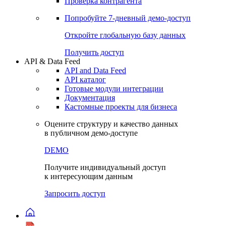
Виджеты акций и облигаций
Чат
Сбондс Люди
Проверка контрагента
Попробуйте
7-дневный
демо-доступ
Откройте глобальную базу данных
Получить доступ
API & Data Feed
API and Data Feed
API каталог
Готовые модули интеграции
Документация
Кастомные проекты для бизнеса
Оцените структуру и качество данных
в публичном демо-доступе
DEMO
Получите индивидуальный доступ
к интересующим данным
Запросить доступ