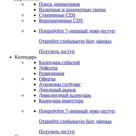
Откройте глобальную базу данных
Получить доступ
Деривативы
Поиск деривативов
Валютные и процентные свопы
Суверенные CDS
Корпоративные CDS
Попробуйте
7-дневный
демо-доступ
Откройте глобальную базу данных
Получить доступ
Календарь
Календарь событий
Дефолты
Размещения
Оферты
Аукционы госбумаг
Денежный рынок
Дивидендный календарь
Календарь инвестора
Попробуйте
7-дневный
демо-доступ