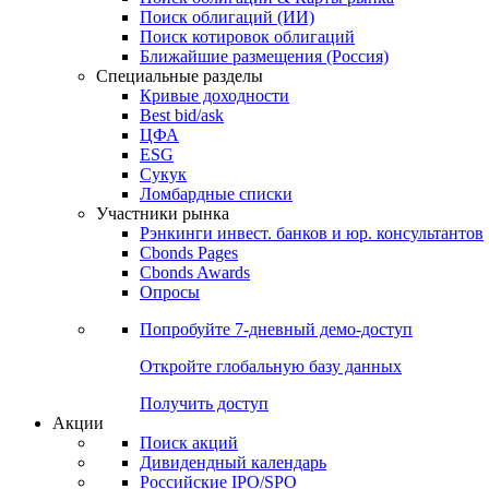
Облигации
Поиски
Поиск облигаций & Карты рынка
Поиск облигаций (ИИ)
Поиск котировок облигаций
Ближайшие размещения (Россия)
Специальные разделы
Кривые доходности
Best bid/ask
ЦФА
ESG
Сукук
Ломбардные списки
Участники рынка
Рэнкинги инвест. банков и юр. консультантов
Cbonds Pages
Cbonds Awards
Опросы
Попробуйте
7-дневный
демо-доступ
Откройте глобальную базу данных
Получить доступ