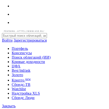
РЕКЛАМА • HTTPS://WWW.HSE.RU/
Войти
Зарегистрироваться
Портфель
Консенсусы
Поиск облигаций (ИИ)
Кривые доходности
ЦФА
Best bid/ask
Золото
new
Крипто
Сбондс-ТВ
Watchlist
Надстройка XLS