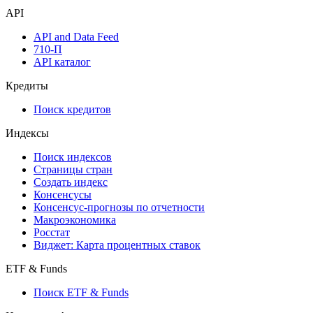
API
API and Data Feed
710-П
API каталог
Кредиты
Поиск кредитов
Индексы
Поиск индексов
Страницы стран
Создать индекс
Консенсусы
Консенсус-прогнозы по отчетности
Макроэкономика
Росстат
Виджет: Карта процентных ставок
ETF & Funds
Поиск ETF & Funds