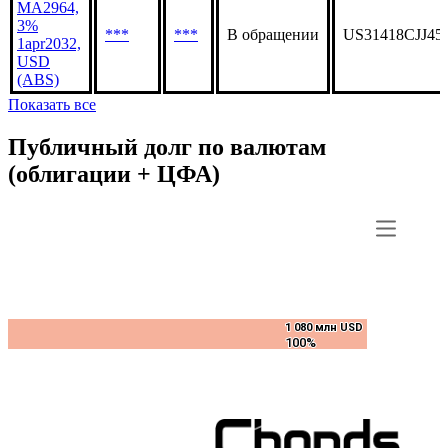
MA2964,
3%
***
***
В обращении
US31418CJJ45
1apr2032,
USD
(ABS)
Показать все
Публичный долг по валютам
(облигации + ЦФА)
1 080 млн USD
1 080 млн USD
100%
100%