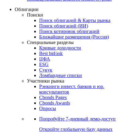
Облигации
Поиски
Поиск облигаций & Карты рынка
Поиск облигаций (ИИ)
Поиск котировок облигаций
Ближайшие размещения (Россия)
Специальные разделы
Кривые доходности
Best bid/ask
ЦФА
ESG
Сукук
Ломбардные списки
Участники рынка
Рэнкинги инвест. банков и юр.
консультантов
Cbonds Pages
Cbonds Awards
Опросы
Попробуйте
7-дневный
демо-доступ
Откройте глобальную базу данных