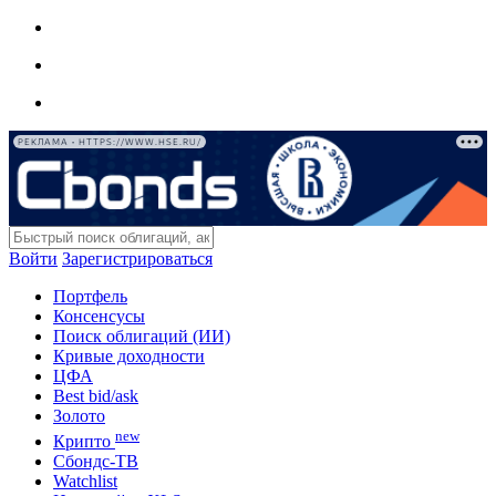
РЕКЛАМА • HTTPS://WWW.HSE.RU/
Войти
Зарегистрироваться
Портфель
Консенсусы
Поиск облигаций (ИИ)
Кривые доходности
ЦФА
Best bid/ask
Золото
new
Крипто
Сбондс-ТВ
Watchlist