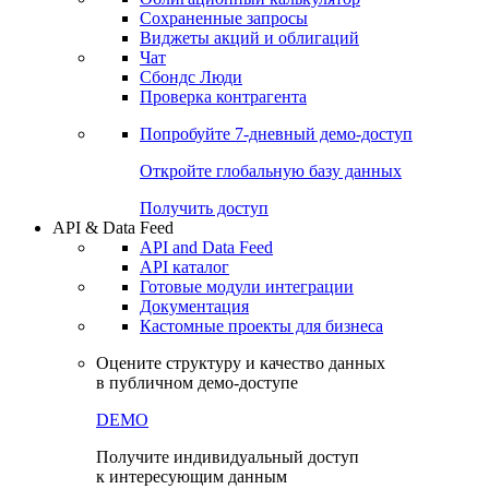
Сохраненные запросы
Виджеты акций и облигаций
Чат
Сбондс Люди
Проверка контрагента
Попробуйте
7-дневный
демо-доступ
Откройте глобальную базу данных
Получить доступ
API & Data Feed
API and Data Feed
API каталог
Готовые модули интеграции
Документация
Кастомные проекты для бизнеса
Оцените структуру и качество данных
в публичном демо-доступе
DEMO
Получите индивидуальный доступ
к интересующим данным