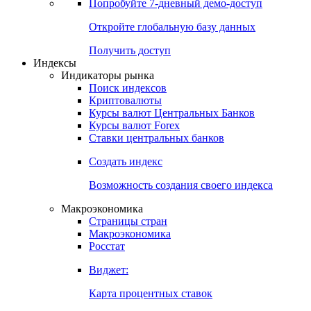
Попробуйте
7-дневный
демо-доступ
Откройте глобальную базу данных
Получить доступ
Индексы
Индикаторы рынка
Поиск индексов
Криптовалюты
Курсы валют Центральных Банков
Курсы валют Forex
Ставки центральных банков
Создать индекс
Возможность создания своего индекса
Макроэкономика
Страницы стран
Макроэкономика
Росстат
Виджет:
Карта процентных ставок