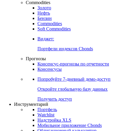
Commodities
Золото
Нефть
Бензин
Commodities
Soft Commodities
Виджет:
Портфели индексов Cbonds
Прогнозы
Консенсус-прогнозы по отчетности
Консенсусы
Попробуйте
7-дневный
демо-доступ
Откройте глобальную базу данных
Получить доступ
Инструментарий
Портфель
Watchlist
Надстройка XLS
Мобильное приложение Cbonds
Облигационный калькулятор