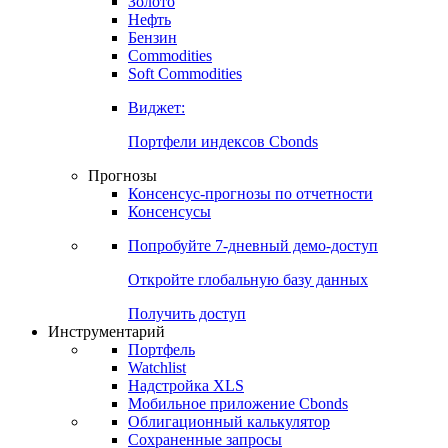
Золото
Нефть
Бензин
Commodities
Soft Commodities
Виджет:
Портфели индексов Cbonds
Прогнозы
Консенсус-прогнозы по отчетности
Консенсусы
Попробуйте
7-дневный
демо-доступ
Откройте глобальную базу данных
Получить доступ
Инструментарий
Портфель
Watchlist
Надстройка XLS
Мобильное приложение Cbonds
Облигационный калькулятор
Сохраненные запросы