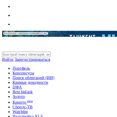
РЕКЛАМА • CBONDS-CONGRESS.RU
Войти
Зарегистрироваться
Портфель
Консенсусы
Поиск облигаций (ИИ)
Кривые доходности
ЦФА
Best bid/ask
Золото
new
Крипто
Сбондс-ТВ
Watchlist
Надстройка XLS