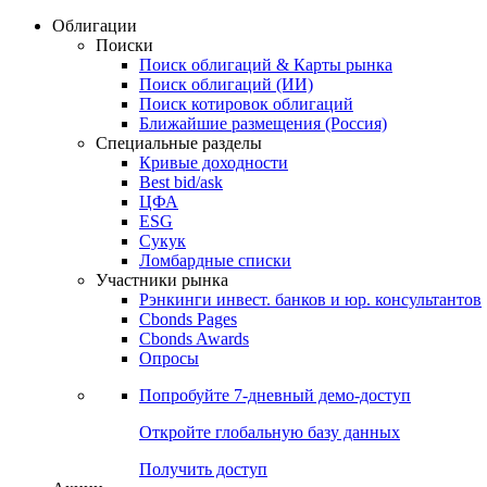
Облигации
Поиски
Поиск облигаций & Карты рынка
Поиск облигаций (ИИ)
Поиск котировок облигаций
Ближайшие размещения (Россия)
Специальные разделы
Кривые доходности
Best bid/ask
ЦФА
ESG
Сукук
Ломбардные списки
Участники рынка
Рэнкинги инвест. банков и юр. консультантов
Cbonds Pages
Cbonds Awards
Опросы
Попробуйте
7-дневный
демо-доступ
Откройте глобальную базу данных
Получить доступ