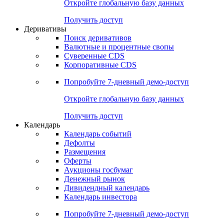
Откройте глобальную базу данных
Получить доступ
Деривативы
Поиск деривативов
Валютные и процентные свопы
Суверенные CDS
Корпоративные CDS
Попробуйте
7-дневный
демо-доступ
Откройте глобальную базу данных
Получить доступ
Календарь
Календарь событий
Дефолты
Размещения
Оферты
Аукционы госбумаг
Денежный рынок
Дивидендный календарь
Календарь инвестора
Попробуйте
7-дневный
демо-доступ