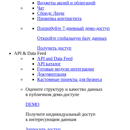
Виджеты акций и облигаций
Чат
Сбондс Люди
Проверка контрагента
Попробуйте
7-дневный
демо-доступ
Откройте глобальную базу данных
Получить доступ
API & Data Feed
API and Data Feed
API каталог
Готовые модули интеграции
Документация
Кастомные проекты для бизнеса
Оцените структуру и качество данных
в публичном демо-доступе
DEMO
Получите индивидуальный доступ
к интересующим данным
Запросить доступ