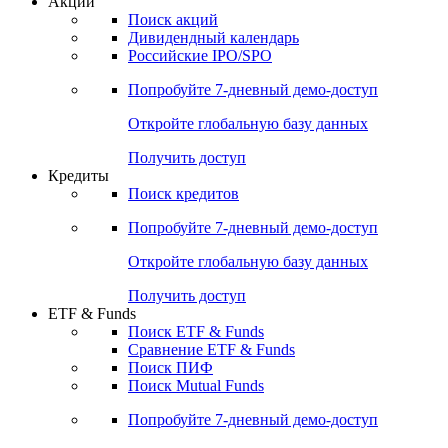
Акции
Поиск акций
Дивидендный календарь
Российские IPO/SPO
Попробуйте
7-дневный
демо-доступ
Откройте глобальную базу данных
Получить доступ
Кредиты
Поиск кредитов
Попробуйте
7-дневный
демо-доступ
Откройте глобальную базу данных
Получить доступ
ETF & Funds
Поиск ETF & Funds
Сравнение ETF & Funds
Поиск ПИФ
Поиск Mutual Funds
Попробуйте
7-дневный
демо-доступ