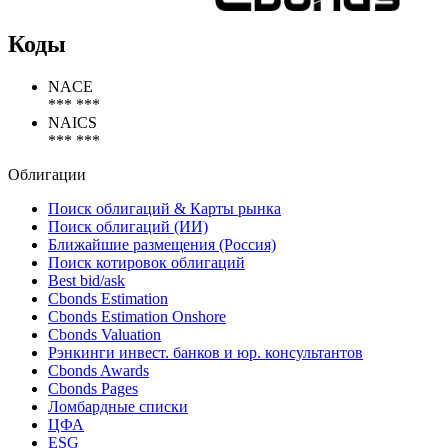
Коды
NACE
*** ***
NAICS
*** ***
Облигации
Поиск облигаций & Карты рынка
Поиск облигаций (ИИ)
Ближайшие размещения (Россия)
Поиск котировок облигаций
Best bid/ask
Cbonds Estimation
Cbonds Estimation Onshore
Cbonds Valuation
Рэнкинги инвест. банков и юр. консультантов
Cbonds Awards
Cbonds Pages
Ломбардные списки
ЦФА
ESG