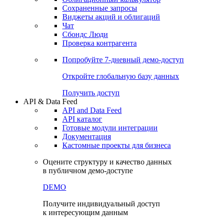
Сохраненные запросы
Виджеты акций и облигаций
Чат
Сбондс Люди
Проверка контрагента
Попробуйте
7-дневный
демо-доступ
Откройте глобальную базу данных
Получить доступ
API & Data Feed
API and Data Feed
API каталог
Готовые модули интеграции
Документация
Кастомные проекты для бизнеса
Оцените структуру и качество данных
в публичном демо-доступе
DEMO
Получите индивидуальный доступ
к интересующим данным