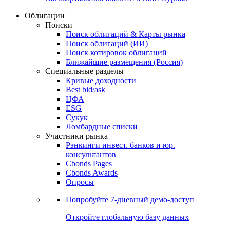
Облигации
Поиски
Поиск облигаций & Карты рынка
Поиск облигаций (ИИ)
Поиск котировок облигаций
Ближайшие размещения (Россия)
Специальные разделы
Кривые доходности
Best bid/ask
ЦФА
ESG
Сукук
Ломбардные списки
Участники рынка
Рэнкинги инвест. банков и юр.
консультантов
Cbonds Pages
Cbonds Awards
Опросы
Попробуйте
7-дневный
демо-доступ
Откройте глобальную базу данных