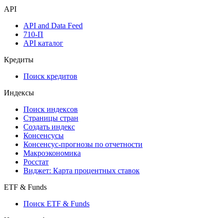
API
API and Data Feed
710-П
API каталог
Кредиты
Поиск кредитов
Индексы
Поиск индексов
Страницы стран
Создать индекс
Консенсусы
Консенсус-прогнозы по отчетности
Макроэкономика
Росстат
Виджет: Карта процентных ставок
ETF & Funds
Поиск ETF & Funds