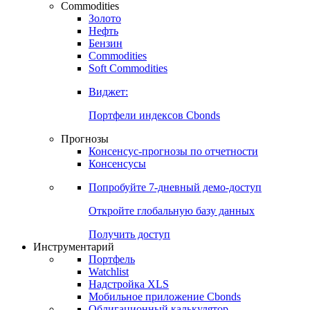
Commodities
Золото
Нефть
Бензин
Commodities
Soft Commodities
Виджет:
Портфели индексов Cbonds
Прогнозы
Консенсус-прогнозы по отчетности
Консенсусы
Попробуйте
7-дневный
демо-доступ
Откройте глобальную базу данных
Получить доступ
Инструментарий
Портфель
Watchlist
Надстройка XLS
Мобильное приложение Cbonds
Облигационный калькулятор