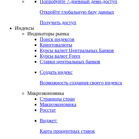
Попробуйте
7-дневный
демо-доступ
Откройте глобальную базу данных
Получить доступ
Индексы
Индикаторы рынка
Поиск индексов
Криптовалюты
Курсы валют Центральных Банков
Курсы валют Forex
Ставки центральных банков
Создать индекс
Возможность создания своего индекса
Макроэкономика
Страницы стран
Макроэкономика
Росстат
Виджет:
Карта процентных ставок