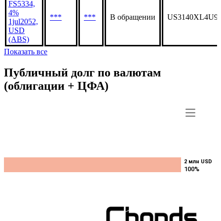
FS5334,
4%
***
***
В обращении
US3140XL4U9
1jul2052,
USD
(ABS)
Показать все
Публичный долг по валютам
(облигации + ЦФА)
2 млн USD
2 млн USD
100%
100%