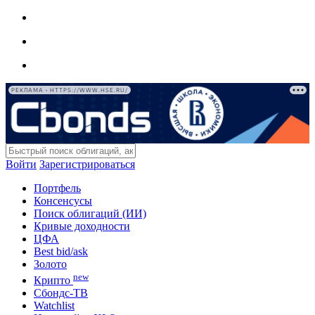
РЕКЛАМА • HTTPS://WWW.HSE.RU/
Войти
Зарегистрироваться
Портфель
Консенсусы
Поиск облигаций (ИИ)
Кривые доходности
ЦФА
Best bid/ask
Золото
new
Крипто
Сбондс-ТВ
Watchlist