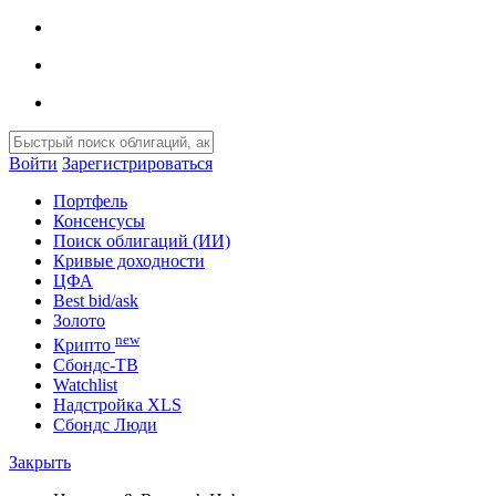
Войти
Зарегистрироваться
Портфель
Консенсусы
Поиск облигаций (ИИ)
Кривые доходности
ЦФА
Best bid/ask
Золото
new
Крипто
Сбондс-ТВ
Watchlist
Надстройка XLS
Сбондс Люди
Закрыть