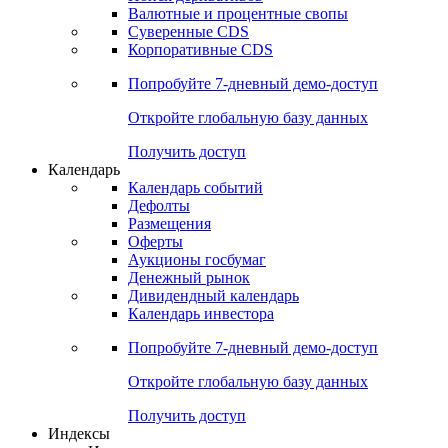
Валютные и процентные свопы
Суверенные CDS
Корпоративные CDS
Попробуйте
7-дневный
демо-доступ
Откройте глобальную базу данных
Получить доступ
Календарь
Календарь событий
Дефолты
Размещения
Оферты
Аукционы госбумаг
Денежный рынок
Дивидендный календарь
Календарь инвестора
Попробуйте
7-дневный
демо-доступ
Откройте глобальную базу данных
Получить доступ
Индексы