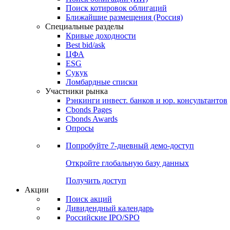
Поиск котировок облигаций
Ближайшие размещения (Россия)
Специальные разделы
Кривые доходности
Best bid/ask
ЦФА
ESG
Сукук
Ломбардные списки
Участники рынка
Рэнкинги инвест. банков и юр. консультантов
Cbonds Pages
Cbonds Awards
Опросы
Попробуйте
7-дневный
демо-доступ
Откройте глобальную базу данных
Получить доступ
Акции
Поиск акций
Дивидендный календарь
Российские IPO/SPO