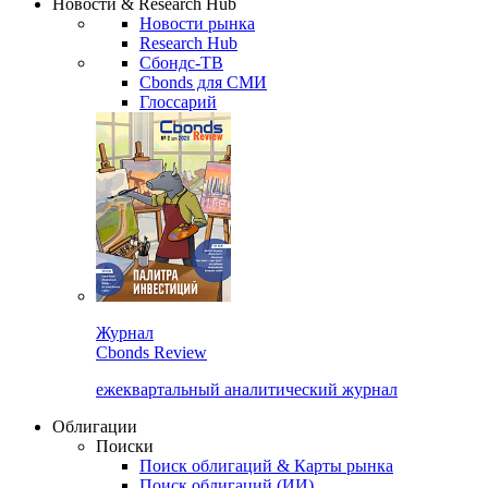
Новости & Research Hub
Новости рынка
Research Hub
Сбондс-ТВ
Cbonds для СМИ
Глоссарий
Журнал
Cbonds Review
ежеквартальный аналитический журнал
Облигации
Поиски
Поиск облигаций & Карты рынка
Поиск облигаций (ИИ)