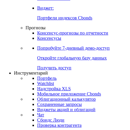
Виджет:
Портфели индексов Cbonds
Прогнозы
Консенсус-прогнозы по отчетности
Консенсусы
Попробуйте
7-дневный
демо-доступ
Откройте глобальную базу данных
Получить доступ
Инструментарий
Портфель
Watchlist
Надстройка XLS
Мобильное приложение Cbonds
Облигационный калькулятор
Сохраненные запросы
Виджеты акций и облигаций
Чат
Сбондс Люди
Проверка контрагента