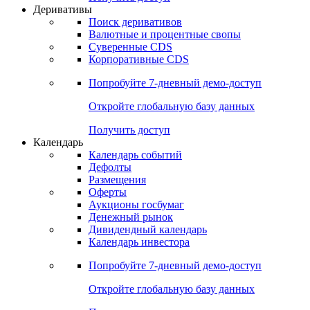
Откройте глобальную базу данных
Получить доступ
Деривативы
Поиск деривативов
Валютные и процентные свопы
Суверенные CDS
Корпоративные CDS
Попробуйте
7-дневный
демо-доступ
Откройте глобальную базу данных
Получить доступ
Календарь
Календарь событий
Дефолты
Размещения
Оферты
Аукционы госбумаг
Денежный рынок
Дивидендный календарь
Календарь инвестора