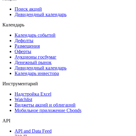
Сукук
Самые популярные облигации на Cbonds.ru
Акции
Поиск акций
Дивидендный календарь
Календарь
Календарь событий
Дефолты
Размещения
Оферты
Аукционы госбумаг
Денежный рынок
Дивидендный календарь
Календарь инвестора
Инструментарий
Надстройка Excel
Watchlist
Виджеты акций и облигаций
Мобильное приложение Cbonds