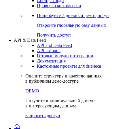
Сохраненные запросы
Виджеты акций и облигаций
Чат
Сбондс Люди
Проверка контрагента
Попробуйте
7-дневный
демо-доступ
Откройте глобальную базу данных
Получить доступ
API & Data Feed
API and Data Feed
API каталог
Готовые модули интеграции
Документация
Кастомные проекты для бизнеса
Оцените структуру и качество данных
в публичном демо-доступе
DEMO
Получите индивидуальный доступ
к интересующим данным