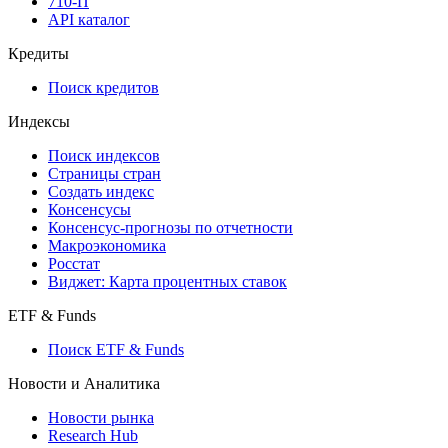
API
API and Data Feed
710-П
API каталог
Кредиты
Поиск кредитов
Индексы
Поиск индексов
Страницы стран
Создать индекс
Консенсусы
Консенсус-прогнозы по отчетности
Макроэкономика
Росстат
Виджет: Карта процентных ставок
ETF & Funds
Поиск ETF & Funds