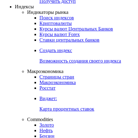
Попробуйте
7-дневный
демо-доступ
Откройте глобальную базу данных
Получить доступ
Индексы
Индикаторы рынка
Поиск индексов
Криптовалюты
Курсы валют Центральных Банков
Курсы валют Forex
Ставки центральных банков
Создать индекс
Возможность создания своего индекса
Макроэкономика
Страницы стран
Макроэкономика
Росстат
Виджет:
Карта процентных ставок