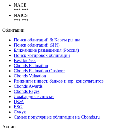
Коды
NACE
*** ***
NAICS
*** ***
Облигации
Поиск облигаций & Карты рынка
Поиск облигаций (ИИ)
Ближайшие размещения (Россия)
Поиск котировок облигаций
Best bid/ask
Cbonds Estimation
Cbonds Estimation Onshore
Cbonds Valuation
Рэнкинги инвест. банков и юр. консультантов
Cbonds Awards
Cbonds Pages
Ломбардные списки
ЦФА
ESG