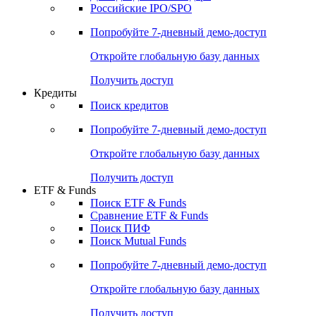
Получить доступ
Акции
Поиск акций
Дивидендный календарь
Российские IPO/SPO
Попробуйте
7-дневный
демо-доступ
Откройте глобальную базу данных
Получить доступ
Кредиты
Поиск кредитов
Попробуйте
7-дневный
демо-доступ
Откройте глобальную базу данных
Получить доступ
ETF & Funds
Поиск ETF & Funds
Сравнение ETF & Funds
Поиск ПИФ
Поиск Mutual Funds
Попробуйте
7-дневный
демо-доступ