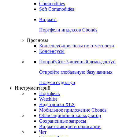
Commodities
Золото
Нефть
Бензин
Commodities
Soft Commodities
Виджет:
Портфели индексов Cbonds
Прогнозы
Консенсус-прогнозы по отчетности
Консенсусы
Попробуйте
7-дневный
демо-доступ
Откройте глобальную базу данных
Получить доступ
Инструментарий
Портфель
Watchlist
Надстройка XLS
Мобильное приложение Cbonds
Облигационный калькулятор