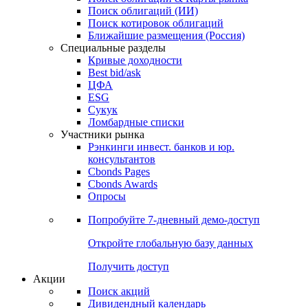
Облигации
Поиски
Поиск облигаций & Карты рынка
Поиск облигаций (ИИ)
Поиск котировок облигаций
Ближайшие размещения (Россия)
Специальные разделы
Кривые доходности
Best bid/ask
ЦФА
ESG
Сукук
Ломбардные списки
Участники рынка
Рэнкинги инвест. банков и юр.
консультантов
Cbonds Pages
Cbonds Awards
Опросы
Попробуйте
7-дневный
демо-доступ
Откройте глобальную базу данных