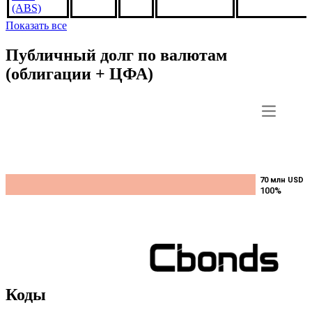
FS1866,
3.5%
***
***
В обращении
US3140XHCC
1may2052,
USD
(ABS)
Показать все
Публичный долг по валютам
(облигации + ЦФА)
70 млн USD
70 млн USD
100%
100%