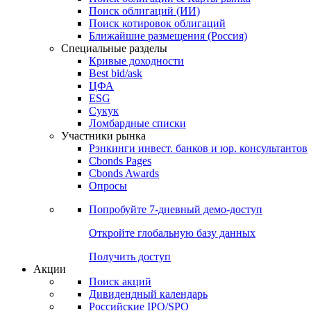
Облигации
Поиски
Поиск облигаций & Карты рынка
Поиск облигаций (ИИ)
Поиск котировок облигаций
Ближайшие размещения (Россия)
Специальные разделы
Кривые доходности
Best bid/ask
ЦФА
ESG
Сукук
Ломбардные списки
Участники рынка
Рэнкинги инвест. банков и юр. консультантов
Cbonds Pages
Cbonds Awards
Опросы
Попробуйте
7-дневный
демо-доступ
Откройте глобальную базу данных
Получить доступ