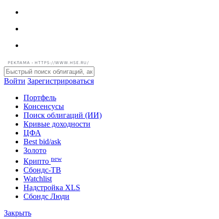
РЕКЛАМА • HTTPS://WWW.HSE.RU/
Войти
Зарегистрироваться
Портфель
Консенсусы
Поиск облигаций (ИИ)
Кривые доходности
ЦФА
Best bid/ask
Золото
new
Крипто
Сбондс-ТВ
Watchlist
Надстройка XLS