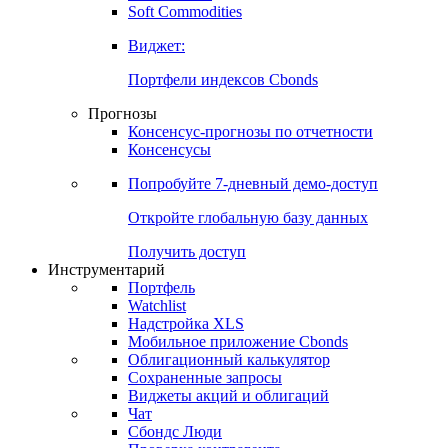
Золото
Нефть
Бензин
Commodities
Soft Commodities
Виджет:
Портфели индексов Cbonds
Прогнозы
Консенсус-прогнозы по отчетности
Консенсусы
Попробуйте
7-дневный
демо-доступ
Откройте глобальную базу данных
Получить доступ
Инструментарий
Портфель
Watchlist
Надстройка XLS
Мобильное приложение Cbonds
Облигационный калькулятор
Сохраненные запросы