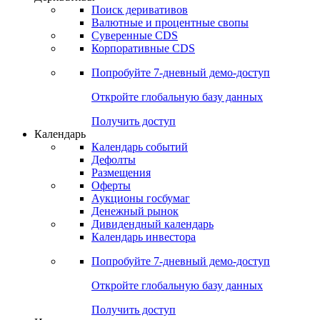
Откройте глобальную базу данных
Получить доступ
Деривативы
Поиск деривативов
Валютные и процентные свопы
Суверенные CDS
Корпоративные CDS
Попробуйте
7-дневный
демо-доступ
Откройте глобальную базу данных
Получить доступ
Календарь
Календарь событий
Дефолты
Размещения
Оферты
Аукционы госбумаг
Денежный рынок
Дивидендный календарь
Календарь инвестора
Попробуйте
7-дневный
демо-доступ