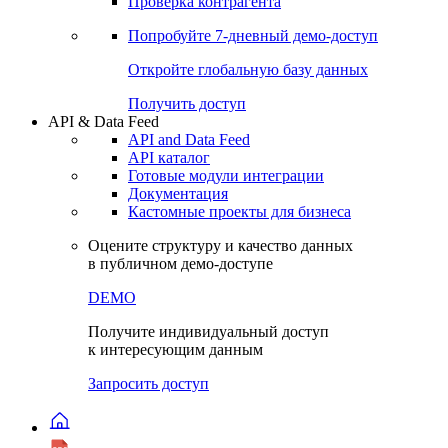
Виджеты акций и облигаций
Чат
Сбондс Люди
Проверка контрагента
Попробуйте
7-дневный
демо-доступ
Откройте глобальную базу данных
Получить доступ
API & Data Feed
API and Data Feed
API каталог
Готовые модули интеграции
Документация
Кастомные проекты для бизнеса
Оцените структуру и качество данных
в публичном демо-доступе
DEMO
Получите индивидуальный доступ
к интересующим данным
Запросить доступ