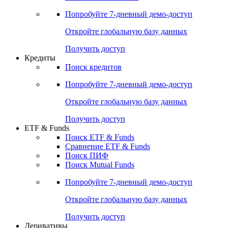
Акции
Поиск акций
Дивидендный календарь
Российские IPO/SPO
Попробуйте
7-дневный
демо-доступ
Откройте глобальную базу данных
Получить доступ
Кредиты
Поиск кредитов
Попробуйте
7-дневный
демо-доступ
Откройте глобальную базу данных
Получить доступ
ETF & Funds
Поиск ETF & Funds
Сравнение ETF & Funds
Поиск ПИФ
Поиск Mutual Funds
Попробуйте
7-дневный
демо-доступ