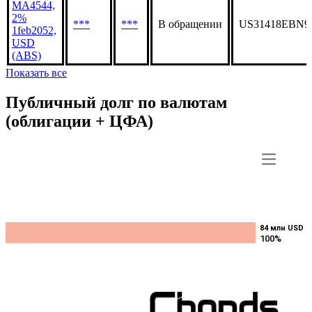
MA4544,
2%
***
***
В обращении
US31418EBN9
1feb2052,
USD
(ABS)
Показать все
Публичный долг по валютам
(облигации + ЦФА)
84 млн USD
84 млн USD
100%
100%