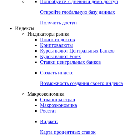
Попробуйте
7-дневный
демо-доступ
Откройте глобальную базу данных
Получить доступ
Индексы
Индикаторы рынка
Поиск индексов
Криптовалюты
Курсы валют Центральных Банков
Курсы валют Forex
Ставки центральных банков
Создать индекс
Возможность создания своего индекса
Макроэкономика
Страницы стран
Макроэкономика
Росстат
Виджет:
Карта процентных ставок