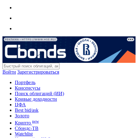
РЕКЛАМА • HTTPS://WWW.HSE.RU/
Войти
Зарегистрироваться
Портфель
Консенсусы
Поиск облигаций (ИИ)
Кривые доходности
ЦФА
Best bid/ask
Золото
new
Крипто
Сбондс-ТВ
Watchlist