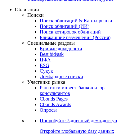
Облигации
Поиски
Поиск облигаций & Карты рынка
Поиск облигаций (ИИ)
Поиск котировок облигаций
Ближайшие размещения (Россия)
Специальные разделы
Кривые доходности
Best bid/ask
ЦФА
ESG
Сукук
Ломбардные списки
Участники рынка
Рэнкинги инвест. банков и юр.
консультантов
Cbonds Pages
Cbonds Awards
Опросы
Попробуйте
7-дневный
демо-доступ
Откройте глобальную базу данных