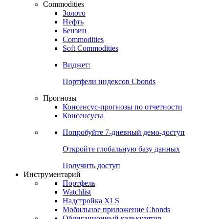
Commodities
Золото
Нефть
Бензин
Commodities
Soft Commodities
Виджет:
Портфели индексов Cbonds
Прогнозы
Консенсус-прогнозы по отчетности
Консенсусы
Попробуйте
7-дневный
демо-доступ
Откройте глобальную базу данных
Получить доступ
Инструментарий
Портфель
Watchlist
Надстройка XLS
Мобильное приложение Cbonds
Облигационный калькулятор