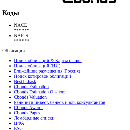
Коды
NACE
*** ***
NAICS
*** ***
Облигации
Поиск облигаций & Карты рынка
Поиск облигаций (ИИ)
Ближайшие размещения (Россия)
Поиск котировок облигаций
Best bid/ask
Cbonds Estimation
Cbonds Estimation Onshore
Cbonds Valuation
Рэнкинги инвест. банков и юр. консультантов
Cbonds Awards
Cbonds Pages
Ломбардные списки
ЦФА
ESG