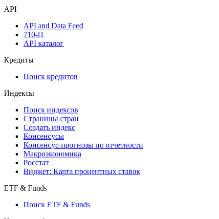
API
API and Data Feed
710-П
API каталог
Кредиты
Поиск кредитов
Индексы
Поиск индексов
Страницы стран
Создать индекс
Консенсусы
Консенсус-прогнозы по отчетности
Макроэкономика
Росстат
Виджет: Карта процентных ставок
ETF & Funds
Поиск ETF & Funds