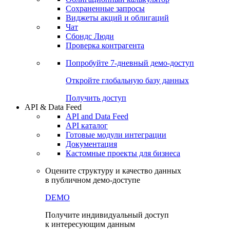
Сохраненные запросы
Виджеты акций и облигаций
Чат
Сбондс Люди
Проверка контрагента
Попробуйте
7-дневный
демо-доступ
Откройте глобальную базу данных
Получить доступ
API & Data Feed
API and Data Feed
API каталог
Готовые модули интеграции
Документация
Кастомные проекты для бизнеса
Оцените структуру и качество данных
в публичном демо-доступе
DEMO
Получите индивидуальный доступ
к интересующим данным