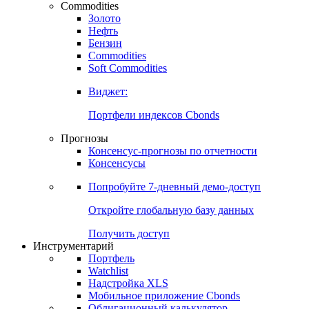
Commodities
Золото
Нефть
Бензин
Commodities
Soft Commodities
Виджет:
Портфели индексов Cbonds
Прогнозы
Консенсус-прогнозы по отчетности
Консенсусы
Попробуйте
7-дневный
демо-доступ
Откройте глобальную базу данных
Получить доступ
Инструментарий
Портфель
Watchlist
Надстройка XLS
Мобильное приложение Cbonds
Облигационный калькулятор