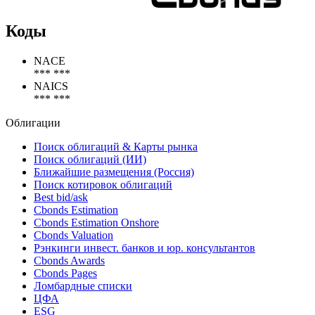
Коды
NACE
*** ***
NAICS
*** ***
Облигации
Поиск облигаций & Карты рынка
Поиск облигаций (ИИ)
Ближайшие размещения (Россия)
Поиск котировок облигаций
Best bid/ask
Cbonds Estimation
Cbonds Estimation Onshore
Cbonds Valuation
Рэнкинги инвест. банков и юр. консультантов
Cbonds Awards
Cbonds Pages
Ломбардные списки
ЦФА
ESG