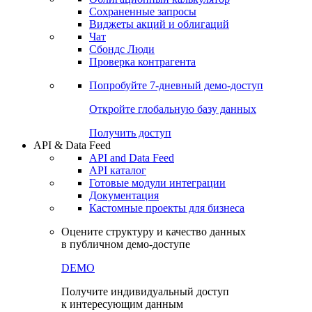
Сохраненные запросы
Виджеты акций и облигаций
Чат
Сбондс Люди
Проверка контрагента
Попробуйте
7-дневный
демо-доступ
Откройте глобальную базу данных
Получить доступ
API & Data Feed
API and Data Feed
API каталог
Готовые модули интеграции
Документация
Кастомные проекты для бизнеса
Оцените структуру и качество данных
в публичном демо-доступе
DEMO
Получите индивидуальный доступ
к интересующим данным