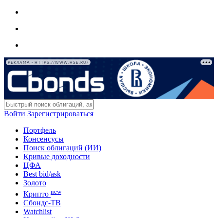
РЕКЛАМА • HTTPS://WWW.HSE.RU/
Войти
Зарегистрироваться
Портфель
Консенсусы
Поиск облигаций (ИИ)
Кривые доходности
ЦФА
Best bid/ask
Золото
new
Крипто
Сбондс-ТВ
Watchlist