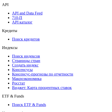
API
API and Data Feed
710-П
API каталог
Кредиты
Поиск кредитов
Индексы
Поиск индексов
Страницы стран
Создать индекс
Консенсусы
Консенсус-прогнозы по отчетности
Макроэкономика
Росстат
Виджет: Карта процентных ставок
ETF & Funds
Поиск ETF & Funds