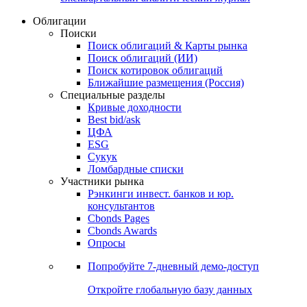
Облигации
Поиски
Поиск облигаций & Карты рынка
Поиск облигаций (ИИ)
Поиск котировок облигаций
Ближайшие размещения (Россия)
Специальные разделы
Кривые доходности
Best bid/ask
ЦФА
ESG
Сукук
Ломбардные списки
Участники рынка
Рэнкинги инвест. банков и юр.
консультантов
Cbonds Pages
Cbonds Awards
Опросы
Попробуйте
7-дневный
демо-доступ
Откройте глобальную базу данных