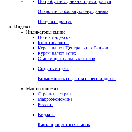
Попробуйте
7-дневный
демо-доступ
Откройте глобальную базу данных
Получить доступ
Индексы
Индикаторы рынка
Поиск индексов
Криптовалюты
Курсы валют Центральных Банков
Курсы валют Forex
Ставки центральных банков
Создать индекс
Возможность создания своего индекса
Макроэкономика
Страницы стран
Макроэкономика
Росстат
Виджет:
Карта процентных ставок