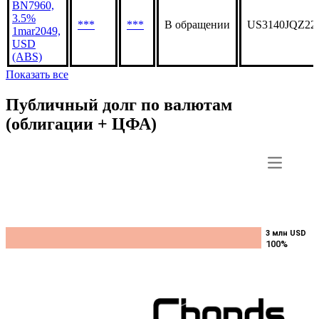
BN7960,
3.5%
***
***
В обращении
US3140JQZ22
1mar2049,
USD
(ABS)
Показать все
Публичный долг по валютам
(облигации + ЦФА)
3 млн USD
3 млн USD
100%
100%