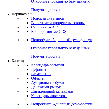
Откройте глобальную базу данных
Получить доступ
Деривативы
Поиск деривативов
Валютные и процентные свопы
Суверенные CDS
Корпоративные CDS
Попробуйте
7-дневный
демо-доступ
Откройте глобальную базу данных
Получить доступ
Календарь
Календарь событий
Дефолты
Размещения
Оферты
Аукционы госбумаг
Денежный рынок
Дивидендный календарь
Календарь инвестора
Попробуйте
7-дневный
демо-доступ