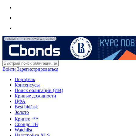
РЕКЛАМА • HTTPS://WWW.HSE.RU/
Войти
Зарегистрироваться
Портфель
Консенсусы
Поиск облигаций (ИИ)
Кривые доходности
ЦФА
Best bid/ask
Золото
new
Крипто
Сбондс-ТВ
Watchlist
Надстройка XLS