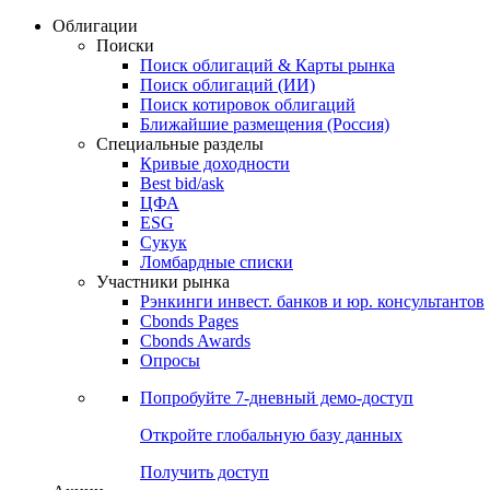
Облигации
Поиски
Поиск облигаций & Карты рынка
Поиск облигаций (ИИ)
Поиск котировок облигаций
Ближайшие размещения (Россия)
Специальные разделы
Кривые доходности
Best bid/ask
ЦФА
ESG
Сукук
Ломбардные списки
Участники рынка
Рэнкинги инвест. банков и юр. консультантов
Cbonds Pages
Cbonds Awards
Опросы
Попробуйте
7-дневный
демо-доступ
Откройте глобальную базу данных
Получить доступ