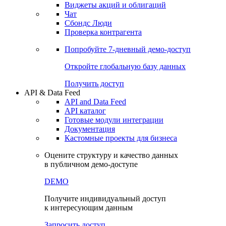
Виджеты акций и облигаций
Чат
Сбондс Люди
Проверка контрагента
Попробуйте
7-дневный
демо-доступ
Откройте глобальную базу данных
Получить доступ
API & Data Feed
API and Data Feed
API каталог
Готовые модули интеграции
Документация
Кастомные проекты для бизнеса
Оцените структуру и качество данных
в публичном демо-доступе
DEMO
Получите индивидуальный доступ
к интересующим данным
Запросить доступ