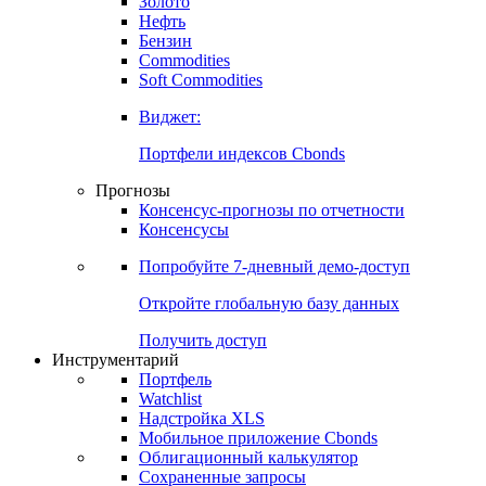
Золото
Нефть
Бензин
Commodities
Soft Commodities
Виджет:
Портфели индексов Cbonds
Прогнозы
Консенсус-прогнозы по отчетности
Консенсусы
Попробуйте
7-дневный
демо-доступ
Откройте глобальную базу данных
Получить доступ
Инструментарий
Портфель
Watchlist
Надстройка XLS
Мобильное приложение Cbonds
Облигационный калькулятор
Сохраненные запросы