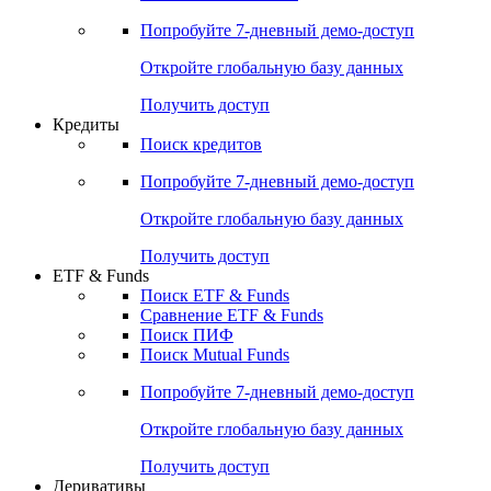
Акции
Поиск акций
Дивидендный календарь
Российские IPO/SPO
Попробуйте
7-дневный
демо-доступ
Откройте глобальную базу данных
Получить доступ
Кредиты
Поиск кредитов
Попробуйте
7-дневный
демо-доступ
Откройте глобальную базу данных
Получить доступ
ETF & Funds
Поиск ETF & Funds
Сравнение ETF & Funds
Поиск ПИФ
Поиск Mutual Funds
Попробуйте
7-дневный
демо-доступ