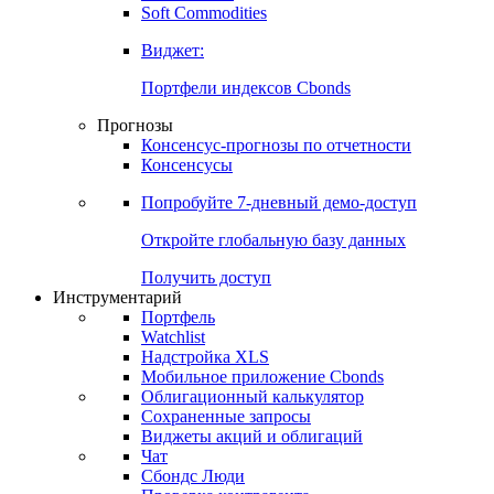
Золото
Нефть
Бензин
Commodities
Soft Commodities
Виджет:
Портфели индексов Cbonds
Прогнозы
Консенсус-прогнозы по отчетности
Консенсусы
Попробуйте
7-дневный
демо-доступ
Откройте глобальную базу данных
Получить доступ
Инструментарий
Портфель
Watchlist
Надстройка XLS
Мобильное приложение Cbonds
Облигационный калькулятор
Сохраненные запросы