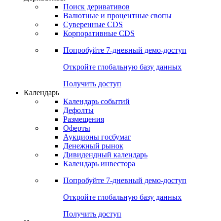
Откройте глобальную базу данных
Получить доступ
Деривативы
Поиск деривативов
Валютные и процентные свопы
Суверенные CDS
Корпоративные CDS
Попробуйте
7-дневный
демо-доступ
Откройте глобальную базу данных
Получить доступ
Календарь
Календарь событий
Дефолты
Размещения
Оферты
Аукционы госбумаг
Денежный рынок
Дивидендный календарь
Календарь инвестора
Попробуйте
7-дневный
демо-доступ