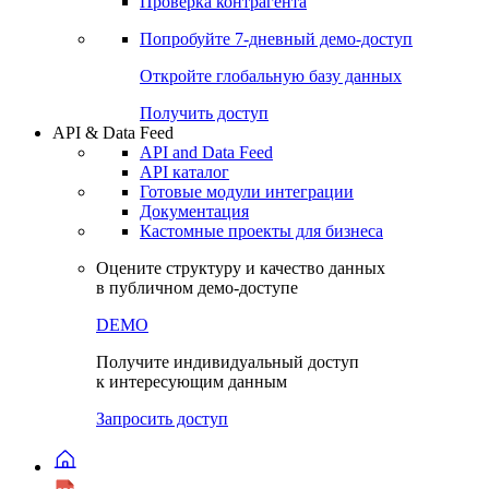
Виджеты акций и облигаций
Чат
Сбондс Люди
Проверка контрагента
Попробуйте
7-дневный
демо-доступ
Откройте глобальную базу данных
Получить доступ
API & Data Feed
API and Data Feed
API каталог
Готовые модули интеграции
Документация
Кастомные проекты для бизнеса
Оцените структуру и качество данных
в публичном демо-доступе
DEMO
Получите индивидуальный доступ
к интересующим данным
Запросить доступ