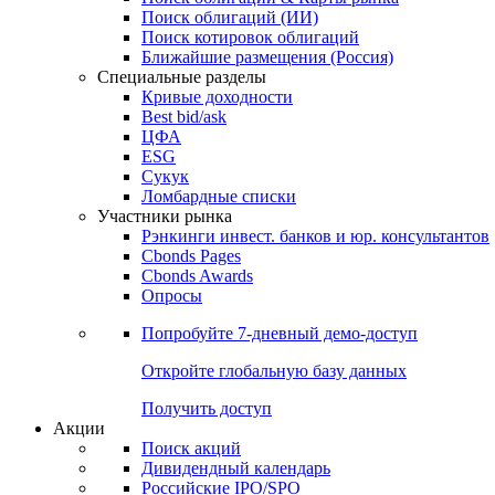
Облигации
Поиски
Поиск облигаций & Карты рынка
Поиск облигаций (ИИ)
Поиск котировок облигаций
Ближайшие размещения (Россия)
Специальные разделы
Кривые доходности
Best bid/ask
ЦФА
ESG
Сукук
Ломбардные списки
Участники рынка
Рэнкинги инвест. банков и юр. консультантов
Cbonds Pages
Cbonds Awards
Опросы
Попробуйте
7-дневный
демо-доступ
Откройте глобальную базу данных
Получить доступ