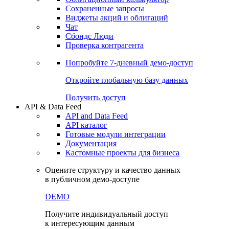
Сохраненные запросы
Виджеты акций и облигаций
Чат
Сбондс Люди
Проверка контрагента
Попробуйте
7-дневный
демо-доступ
Откройте глобальную базу данных
Получить доступ
API & Data Feed
API and Data Feed
API каталог
Готовые модули интеграции
Документация
Кастомные проекты для бизнеса
Оцените структуру и качество данных
в публичном демо-доступе
DEMO
Получите индивидуальный доступ
к интересующим данным