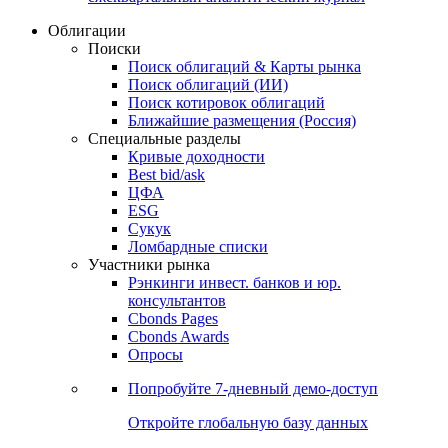
Облигации
Поиски
Поиск облигаций & Карты рынка
Поиск облигаций (ИИ)
Поиск котировок облигаций
Ближайшие размещения (Россия)
Специальные разделы
Кривые доходности
Best bid/ask
ЦФА
ESG
Сукук
Ломбардные списки
Участники рынка
Рэнкинги инвест. банков и юр.
консультантов
Cbonds Pages
Cbonds Awards
Опросы
Попробуйте
7-дневный
демо-доступ
Откройте глобальную базу данных