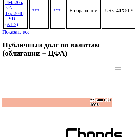
FM3266,
3%
***
***
В обращении
US3140X6TY7
1apr2048,
USD
(ABS)
Показать все
Публичный долг по валютам
(облигации + ЦФА)
275 млн USD
275 млн USD
100%
100%