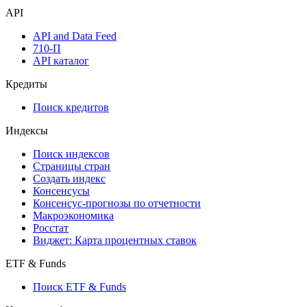
API
API and Data Feed
710-П
API каталог
Кредиты
Поиск кредитов
Индексы
Поиск индексов
Страницы стран
Создать индекс
Консенсусы
Консенсус-прогнозы по отчетности
Макроэкономика
Росстат
Виджет: Карта процентных ставок
ETF & Funds
Поиск ETF & Funds