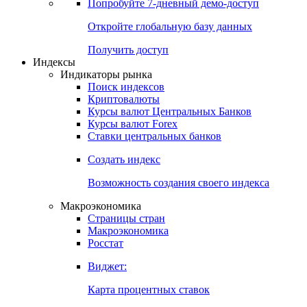
Попробуйте
7-дневный
демо-доступ
Откройте глобальную базу данных
Получить доступ
Индексы
Индикаторы рынка
Поиск индексов
Криптовалюты
Курсы валют Центральных Банков
Курсы валют Forex
Ставки центральных банков
Создать индекс
Возможность создания своего индекса
Макроэкономика
Страницы стран
Макроэкономика
Росстат
Виджет:
Карта процентных ставок