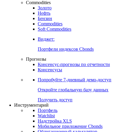
Commodities
Золото
Нефть
Бензин
Commodities
Soft Commodities
Виджет:
Портфели индексов Cbonds
Прогнозы
Консенсус-прогнозы по отчетности
Консенсусы
Попробуйте
7-дневный
демо-доступ
Откройте глобальную базу данных
Получить доступ
Инструментарий
Портфель
Watchlist
Надстройка XLS
Мобильное приложение Cbonds
Облигационный калькулятор