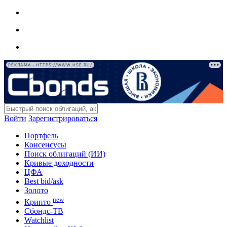
РЕКЛАМА • HTTPS://WWW.HSE.RU/
Войти
Зарегистрироваться
Портфель
Консенсусы
Поиск облигаций (ИИ)
Кривые доходности
ЦФА
Best bid/ask
Золото
new
Крипто
Сбондс-ТВ
Watchlist