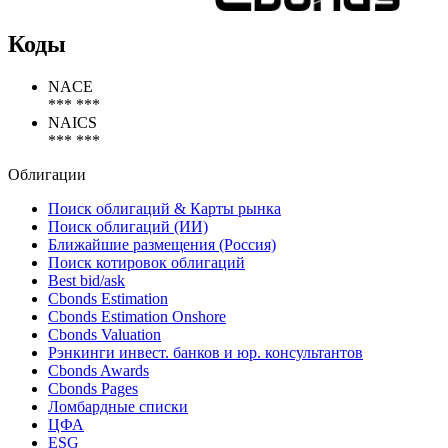
Коды
NACE
*** ***
NAICS
*** ***
Облигации
Поиск облигаций & Карты рынка
Поиск облигаций (ИИ)
Ближайшие размещения (Россия)
Поиск котировок облигаций
Best bid/ask
Cbonds Estimation
Cbonds Estimation Onshore
Cbonds Valuation
Рэнкинги инвест. банков и юр. консультантов
Cbonds Awards
Cbonds Pages
Ломбардные списки
ЦФА
ESG