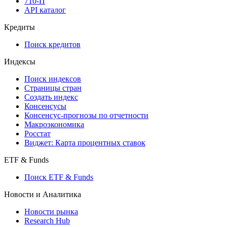
API
API and Data Feed
710-П
API каталог
Кредиты
Поиск кредитов
Индексы
Поиск индексов
Страницы стран
Создать индекс
Консенсусы
Консенсус-прогнозы по отчетности
Макроэкономика
Росстат
Виджет: Карта процентных ставок
ETF & Funds
Поиск ETF & Funds