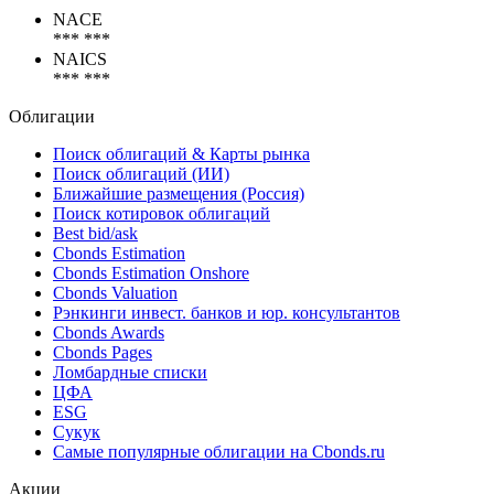
Коды
NACE
*** ***
NAICS
*** ***
Облигации
Поиск облигаций & Карты рынка
Поиск облигаций (ИИ)
Ближайшие размещения (Россия)
Поиск котировок облигаций
Best bid/ask
Cbonds Estimation
Cbonds Estimation Onshore
Cbonds Valuation
Рэнкинги инвест. банков и юр. консультантов
Cbonds Awards
Cbonds Pages
Ломбардные списки
ЦФА
ESG