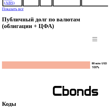
AS8204,
3.5%
***
***
В обращении
US3138WJDJ4
1oct2046,
USD
(ABS)
Показать все
Публичный долг по валютам
(облигации + ЦФА)
88 млн USD
88 млн USD
100%
100%