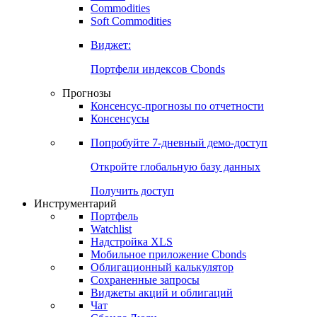
Commodities
Золото
Нефть
Бензин
Commodities
Soft Commodities
Виджет:
Портфели индексов Cbonds
Прогнозы
Консенсус-прогнозы по отчетности
Консенсусы
Попробуйте
7-дневный
демо-доступ
Откройте глобальную базу данных
Получить доступ
Инструментарий
Портфель
Watchlist
Надстройка XLS
Мобильное приложение Cbonds
Облигационный калькулятор