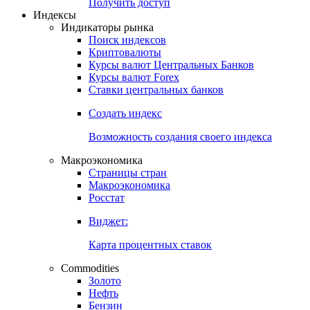
Попробуйте
7-дневный
демо-доступ
Откройте глобальную базу данных
Получить доступ
Индексы
Индикаторы рынка
Поиск индексов
Криптовалюты
Курсы валют Центральных Банков
Курсы валют Forex
Ставки центральных банков
Создать индекс
Возможность создания своего индекса
Макроэкономика
Страницы стран
Макроэкономика
Росстат
Виджет:
Карта процентных ставок