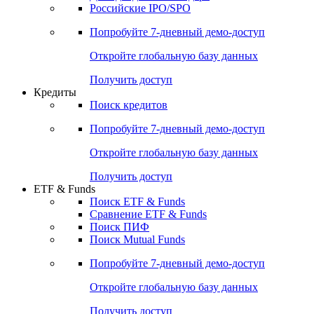
Получить доступ
Акции
Поиск акций
Дивидендный календарь
Российские IPO/SPO
Попробуйте
7-дневный
демо-доступ
Откройте глобальную базу данных
Получить доступ
Кредиты
Поиск кредитов
Попробуйте
7-дневный
демо-доступ
Откройте глобальную базу данных
Получить доступ
ETF & Funds
Поиск ETF & Funds
Сравнение ETF & Funds
Поиск ПИФ
Поиск Mutual Funds
Попробуйте
7-дневный
демо-доступ