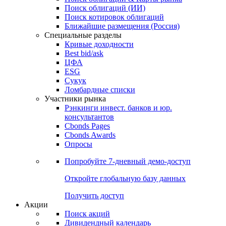
Облигации
Поиски
Поиск облигаций & Карты рынка
Поиск облигаций (ИИ)
Поиск котировок облигаций
Ближайшие размещения (Россия)
Специальные разделы
Кривые доходности
Best bid/ask
ЦФА
ESG
Сукук
Ломбардные списки
Участники рынка
Рэнкинги инвест. банков и юр.
консультантов
Cbonds Pages
Cbonds Awards
Опросы
Попробуйте
7-дневный
демо-доступ
Откройте глобальную базу данных