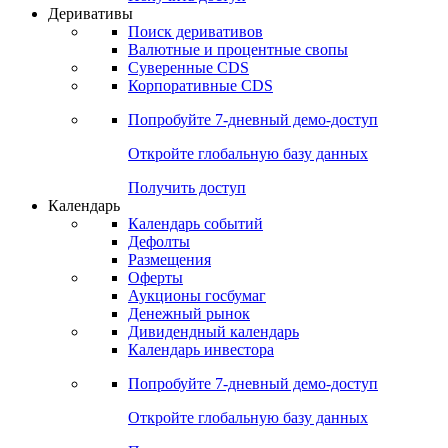
Откройте глобальную базу данных
Получить доступ
Деривативы
Поиск деривативов
Валютные и процентные свопы
Суверенные CDS
Корпоративные CDS
Попробуйте
7-дневный
демо-доступ
Откройте глобальную базу данных
Получить доступ
Календарь
Календарь событий
Дефолты
Размещения
Оферты
Аукционы госбумаг
Денежный рынок
Дивидендный календарь
Календарь инвестора