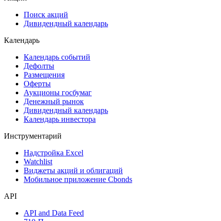
Сукук
Самые популярные облигации на Cbonds.ru
Акции
Поиск акций
Дивидендный календарь
Календарь
Календарь событий
Дефолты
Размещения
Оферты
Аукционы госбумаг
Денежный рынок
Дивидендный календарь
Календарь инвестора
Инструментарий
Надстройка Excel
Watchlist
Виджеты акций и облигаций
Мобильное приложение Cbonds