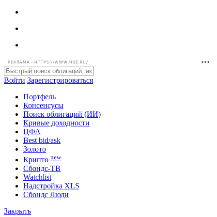
РЕКЛАМА • HTTPS://WWW.HSE.RU/
Войти
Зарегистрироваться
Портфель
Консенсусы
Поиск облигаций (ИИ)
Кривые доходности
ЦФА
Best bid/ask
Золото
new
Крипто
Сбондс-ТВ
Watchlist