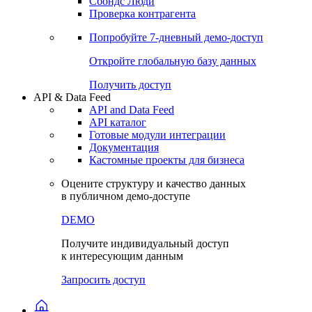
Сохраненные запросы
Виджеты акций и облигаций
Чат
Сбондс Люди
Проверка контрагента
Попробуйте
7-дневный
демо-доступ
Откройте глобальную базу данных
Получить доступ
API & Data Feed
API and Data Feed
API каталог
Готовые модули интеграции
Документация
Кастомные проекты для бизнеса
Оцените структуру и качество данных
в публичном демо-доступе
DEMO
Получите индивидуальный доступ
к интересующим данным