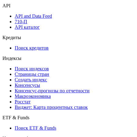
API
API and Data Feed
710-П
API каталог
Кредиты
Поиск кредитов
Индексы
Поиск индексов
Страницы стран
Создать индекс
Консенсусы
Консенсус-прогнозы по отчетности
Макроэкономика
Росстат
Виджет: Карта процентных ставок
ETF & Funds
Поиск ETF & Funds