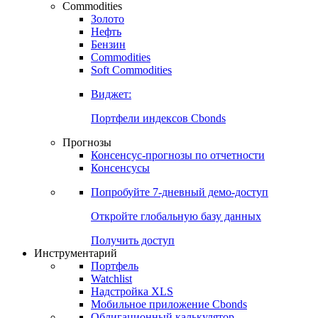
Commodities
Золото
Нефть
Бензин
Commodities
Soft Commodities
Виджет:
Портфели индексов Cbonds
Прогнозы
Консенсус-прогнозы по отчетности
Консенсусы
Попробуйте
7-дневный
демо-доступ
Откройте глобальную базу данных
Получить доступ
Инструментарий
Портфель
Watchlist
Надстройка XLS
Мобильное приложение Cbonds
Облигационный калькулятор