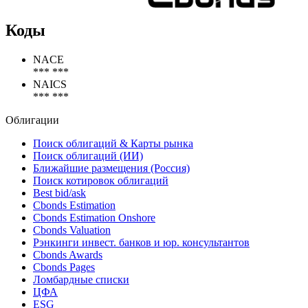
Коды
NACE
*** ***
NAICS
*** ***
Облигации
Поиск облигаций & Карты рынка
Поиск облигаций (ИИ)
Ближайшие размещения (Россия)
Поиск котировок облигаций
Best bid/ask
Cbonds Estimation
Cbonds Estimation Onshore
Cbonds Valuation
Рэнкинги инвест. банков и юр. консультантов
Cbonds Awards
Cbonds Pages
Ломбардные списки
ЦФА
ESG