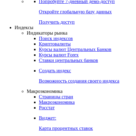
Попробуйте
7-дневный
демо-доступ
Откройте глобальную базу данных
Получить доступ
Индексы
Индикаторы рынка
Поиск индексов
Криптовалюты
Курсы валют Центральных Банков
Курсы валют Forex
Ставки центральных банков
Создать индекс
Возможность создания своего индекса
Макроэкономика
Страницы стран
Макроэкономика
Росстат
Виджет:
Карта процентных ставок