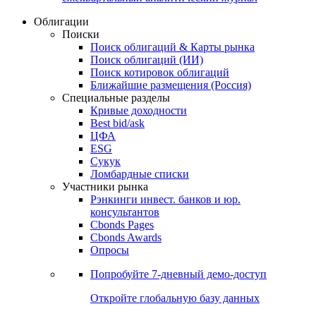
Облигации
Поиски
Поиск облигаций & Карты рынка
Поиск облигаций (ИИ)
Поиск котировок облигаций
Ближайшие размещения (Россия)
Специальные разделы
Кривые доходности
Best bid/ask
ЦФА
ESG
Сукук
Ломбардные списки
Участники рынка
Рэнкинги инвест. банков и юр.
консультантов
Cbonds Pages
Cbonds Awards
Опросы
Попробуйте
7-дневный
демо-доступ
Откройте глобальную базу данных