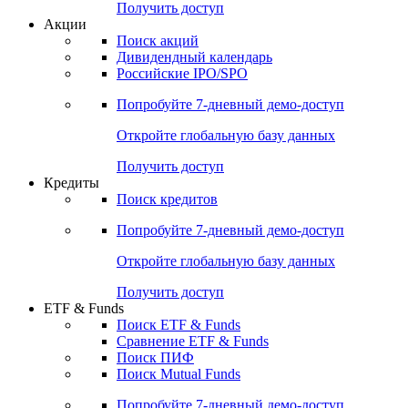
Получить доступ
Акции
Поиск акций
Дивидендный календарь
Российские IPO/SPO
Попробуйте
7-дневный
демо-доступ
Откройте глобальную базу данных
Получить доступ
Кредиты
Поиск кредитов
Попробуйте
7-дневный
демо-доступ
Откройте глобальную базу данных
Получить доступ
ETF & Funds
Поиск ETF & Funds
Сравнение ETF & Funds
Поиск ПИФ
Поиск Mutual Funds
Попробуйте
7-дневный
демо-доступ