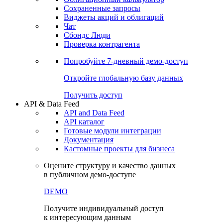
Сохраненные запросы
Виджеты акций и облигаций
Чат
Сбондс Люди
Проверка контрагента
Попробуйте
7-дневный
демо-доступ
Откройте глобальную базу данных
Получить доступ
API & Data Feed
API and Data Feed
API каталог
Готовые модули интеграции
Документация
Кастомные проекты для бизнеса
Оцените структуру и качество данных
в публичном демо-доступе
DEMO
Получите индивидуальный доступ
к интересующим данным