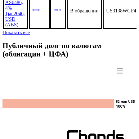
AS6486,
4%
***
***
В обращении
US3138WGF41
1jan2046,
USD
(ABS)
Показать все
Публичный долг по валютам
(облигации + ЦФА)
82 млн USD
82 млн USD
100%
100%