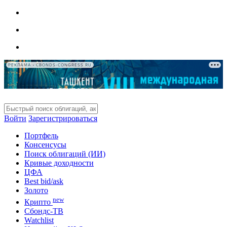
РЕКЛАМА • CBONDS-CONGRESS.RU
Войти
Зарегистрироваться
Портфель
Консенсусы
Поиск облигаций (ИИ)
Кривые доходности
ЦФА
Best bid/ask
Золото
new
Крипто
Сбондс-ТВ
Watchlist