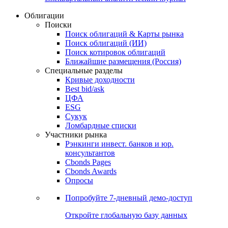
Облигации
Поиски
Поиск облигаций & Карты рынка
Поиск облигаций (ИИ)
Поиск котировок облигаций
Ближайшие размещения (Россия)
Специальные разделы
Кривые доходности
Best bid/ask
ЦФА
ESG
Сукук
Ломбардные списки
Участники рынка
Рэнкинги инвест. банков и юр.
консультантов
Cbonds Pages
Cbonds Awards
Опросы
Попробуйте
7-дневный
демо-доступ
Откройте глобальную базу данных