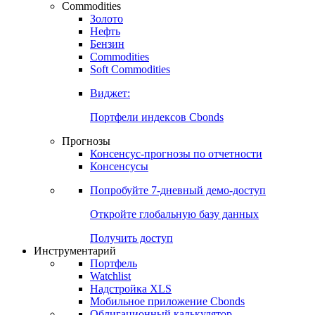
Commodities
Золото
Нефть
Бензин
Commodities
Soft Commodities
Виджет:
Портфели индексов Cbonds
Прогнозы
Консенсус-прогнозы по отчетности
Консенсусы
Попробуйте
7-дневный
демо-доступ
Откройте глобальную базу данных
Получить доступ
Инструментарий
Портфель
Watchlist
Надстройка XLS
Мобильное приложение Cbonds
Облигационный калькулятор