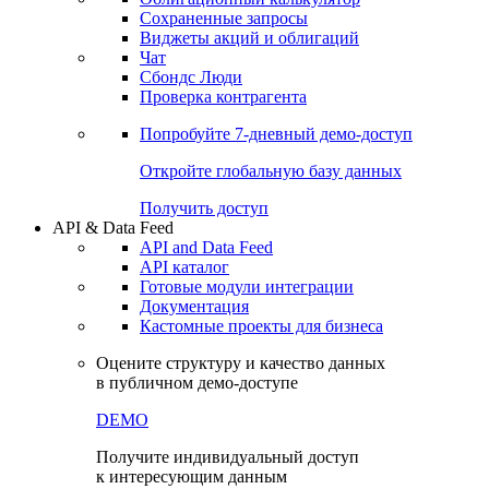
Сохраненные запросы
Виджеты акций и облигаций
Чат
Сбондс Люди
Проверка контрагента
Попробуйте
7-дневный
демо-доступ
Откройте глобальную базу данных
Получить доступ
API & Data Feed
API and Data Feed
API каталог
Готовые модули интеграции
Документация
Кастомные проекты для бизнеса
Оцените структуру и качество данных
в публичном демо-доступе
DEMO
Получите индивидуальный доступ
к интересующим данным