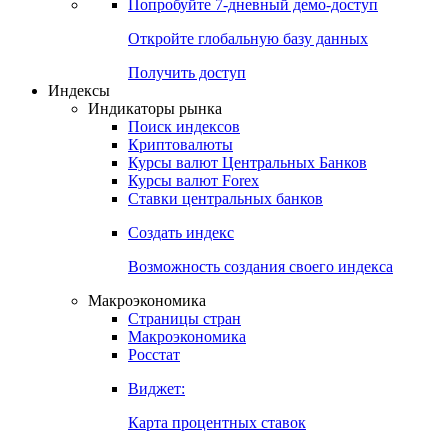
Попробуйте
7-дневный
демо-доступ
Откройте глобальную базу данных
Получить доступ
Индексы
Индикаторы рынка
Поиск индексов
Криптовалюты
Курсы валют Центральных Банков
Курсы валют Forex
Ставки центральных банков
Создать индекс
Возможность создания своего индекса
Макроэкономика
Страницы стран
Макроэкономика
Росстат
Виджет:
Карта процентных ставок