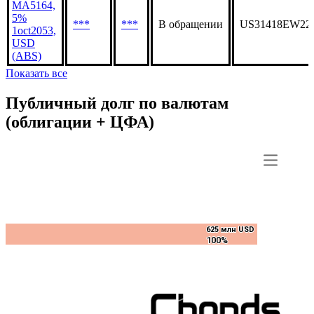
MA5164,
5%
***
***
В обращении
US31418EW22
1oct2053,
USD
(ABS)
Показать все
Публичный долг по валютам
(облигации + ЦФА)
625 млн USD
625 млн USD
100%
100%