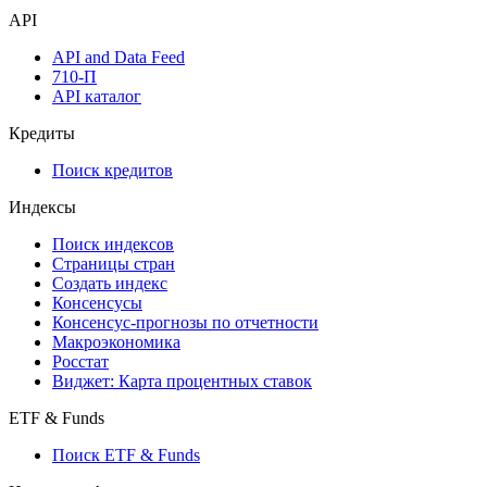
API
API and Data Feed
710-П
API каталог
Кредиты
Поиск кредитов
Индексы
Поиск индексов
Страницы стран
Создать индекс
Консенсусы
Консенсус-прогнозы по отчетности
Макроэкономика
Росстат
Виджет: Карта процентных ставок
ETF & Funds
Поиск ETF & Funds