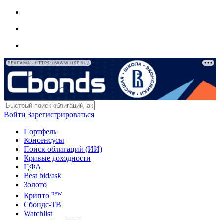
РЕКЛАМА • HTTPS://WWW.HSE.RU/
Войти
Зарегистрироваться
Портфель
Консенсусы
Поиск облигаций (ИИ)
Кривые доходности
ЦФА
Best bid/ask
Золото
new
Крипто
Сбондс-ТВ
Watchlist