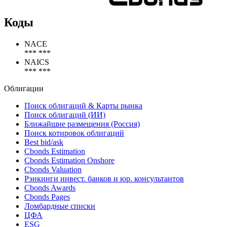
Коды
NACE
*** ***
NAICS
*** ***
Облигации
Поиск облигаций & Карты рынка
Поиск облигаций (ИИ)
Ближайшие размещения (Россия)
Поиск котировок облигаций
Best bid/ask
Cbonds Estimation
Cbonds Estimation Onshore
Cbonds Valuation
Рэнкинги инвест. банков и юр. консультантов
Cbonds Awards
Cbonds Pages
Ломбардные списки
ЦФА
ESG