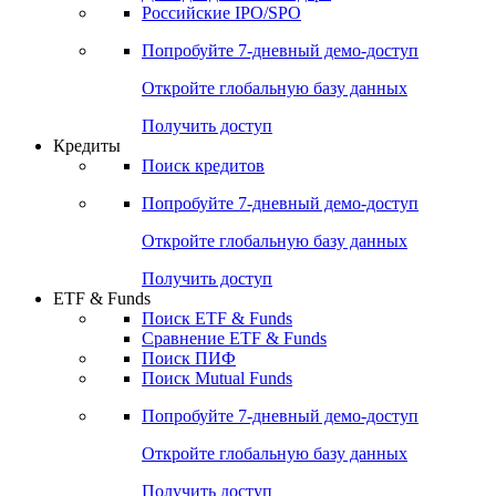
Получить доступ
Акции
Поиск акций
Дивидендный календарь
Российские IPO/SPO
Попробуйте
7-дневный
демо-доступ
Откройте глобальную базу данных
Получить доступ
Кредиты
Поиск кредитов
Попробуйте
7-дневный
демо-доступ
Откройте глобальную базу данных
Получить доступ
ETF & Funds
Поиск ETF & Funds
Сравнение ETF & Funds
Поиск ПИФ
Поиск Mutual Funds
Попробуйте
7-дневный
демо-доступ