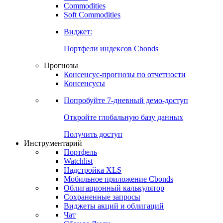
Commodities
Золото
Нефть
Бензин
Commodities
Soft Commodities
Виджет:
Портфели индексов Cbonds
Прогнозы
Консенсус-прогнозы по отчетности
Консенсусы
Попробуйте
7-дневный
демо-доступ
Откройте глобальную базу данных
Получить доступ
Инструментарий
Портфель
Watchlist
Надстройка XLS
Мобильное приложение Cbonds
Облигационный калькулятор