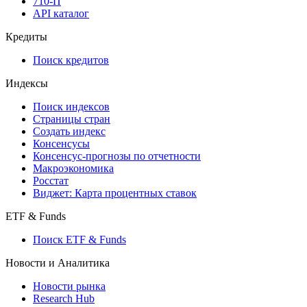
API
API and Data Feed
710-П
API каталог
Кредиты
Поиск кредитов
Индексы
Поиск индексов
Страницы стран
Создать индекс
Консенсусы
Консенсус-прогнозы по отчетности
Макроэкономика
Росстат
Виджет: Карта процентных ставок
ETF & Funds
Поиск ETF & Funds