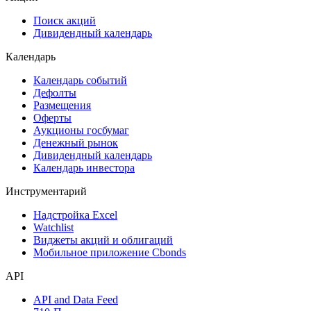
Сукук
Самые популярные облигации на Cbonds.ru
Акции
Поиск акций
Дивидендный календарь
Календарь
Календарь событий
Дефолты
Размещения
Оферты
Аукционы госбумаг
Денежный рынок
Дивидендный календарь
Календарь инвестора
Инструментарий
Надстройка Excel
Watchlist
Виджеты акций и облигаций
Мобильное приложение Cbonds