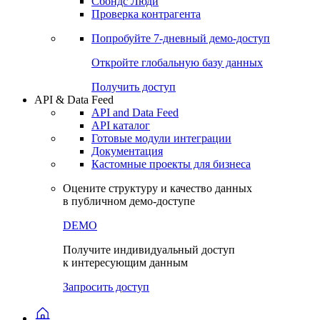
Сохраненные запросы
Виджеты акций и облигаций
Чат
Сбондс Люди
Проверка контрагента
Попробуйте
7-дневный
демо-доступ
Откройте глобальную базу данных
Получить доступ
API & Data Feed
API and Data Feed
API каталог
Готовые модули интеграции
Документация
Кастомные проекты для бизнеса
Оцените структуру и качество данных
в публичном демо-доступе
DEMO
Получите индивидуальный доступ
к интересующим данным