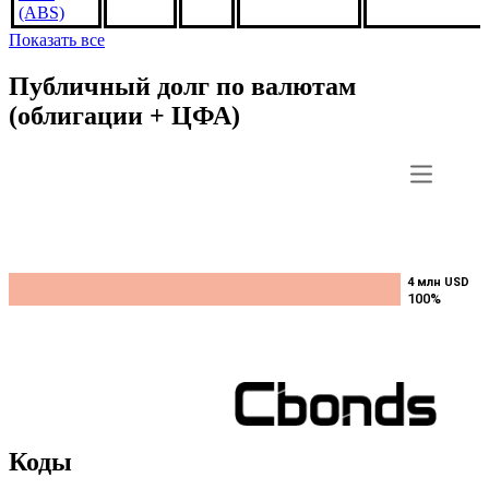
CA4189,
5%
***
***
В обращении
US3140QBUP1
1sep2049,
USD
(ABS)
Показать все
Публичный долг по валютам
(облигации + ЦФА)
4 млн USD
4 млн USD
100%
100%