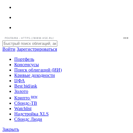
РЕКЛАМА • HTTPS://WWW.HSE.RU/
Войти
Зарегистрироваться
Портфель
Консенсусы
Поиск облигаций (ИИ)
Кривые доходности
ЦФА
Best bid/ask
Золото
new
Крипто
Сбондс-ТВ
Watchlist