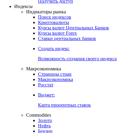
Попробуйте
7-дневный
демо-доступ
Откройте глобальную базу данных
Получить доступ
Индексы
Индикаторы рынка
Поиск индексов
Криптовалюты
Курсы валют Центральных Банков
Курсы валют Forex
Ставки центральных банков
Создать индекс
Возможность создания своего индекса
Макроэкономика
Страницы стран
Макроэкономика
Росстат
Виджет:
Карта процентных ставок