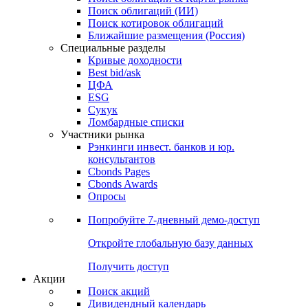
Облигации
Поиски
Поиск облигаций & Карты рынка
Поиск облигаций (ИИ)
Поиск котировок облигаций
Ближайшие размещения (Россия)
Специальные разделы
Кривые доходности
Best bid/ask
ЦФА
ESG
Сукук
Ломбардные списки
Участники рынка
Рэнкинги инвест. банков и юр.
консультантов
Cbonds Pages
Cbonds Awards
Опросы
Попробуйте
7-дневный
демо-доступ
Откройте глобальную базу данных