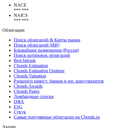
Коды
NACE
*** ***
NAICS
*** ***
Облигации
Поиск облигаций & Карты рынка
Поиск облигаций (ИИ)
Ближайшие размещения (Россия)
Поиск котировок облигаций
Best bid/ask
Cbonds Estimation
Cbonds Estimation Onshore
Cbonds Valuation
Рэнкинги инвест. банков и юр. консультантов
Cbonds Awards
Cbonds Pages
Ломбардные списки
ЦФА
ESG