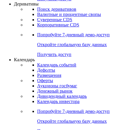
Откройте глобальную базу данных
Получить доступ
Деривативы
Поиск деривативов
Валютные и процентные свопы
Суверенные CDS
Корпоративные CDS
Попробуйте
7-дневный
демо-доступ
Откройте глобальную базу данных
Получить доступ
Календарь
Календарь событий
Дефолты
Размещения
Оферты
Аукционы госбумаг
Денежный рынок
Дивидендный календарь
Календарь инвестора