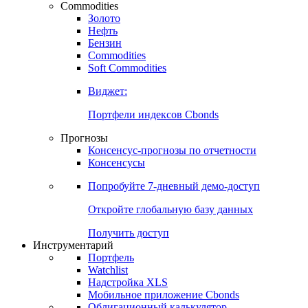
Commodities
Золото
Нефть
Бензин
Commodities
Soft Commodities
Виджет:
Портфели индексов Cbonds
Прогнозы
Консенсус-прогнозы по отчетности
Консенсусы
Попробуйте
7-дневный
демо-доступ
Откройте глобальную базу данных
Получить доступ
Инструментарий
Портфель
Watchlist
Надстройка XLS
Мобильное приложение Cbonds
Облигационный калькулятор