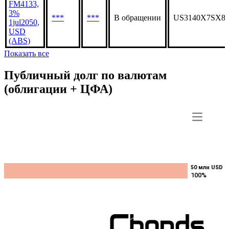
FM4133,
3%
***
***
В обращении
US3140X7SX8
1jul2050,
USD
(ABS)
Показать все
Публичный долг по валютам
(облигации + ЦФА)
50 млн USD
50 млн USD
100%
100%