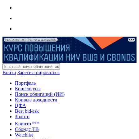
РЕКЛАМА • HTTPS://WWW.HSE.RU/
Войти
Зарегистрироваться
Портфель
Консенсусы
Поиск облигаций (ИИ)
Кривые доходности
ЦФА
Best bid/ask
Золото
new
Крипто
Сбондс-ТВ
Watchlist