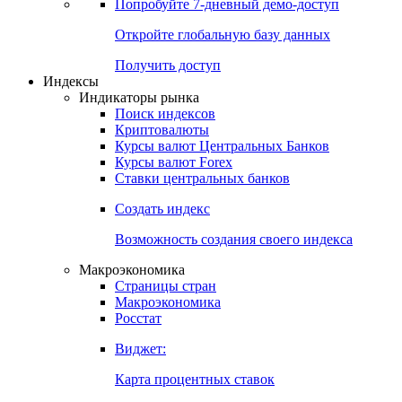
Попробуйте
7-дневный
демо-доступ
Откройте глобальную базу данных
Получить доступ
Индексы
Индикаторы рынка
Поиск индексов
Криптовалюты
Курсы валют Центральных Банков
Курсы валют Forex
Ставки центральных банков
Создать индекс
Возможность создания своего индекса
Макроэкономика
Страницы стран
Макроэкономика
Росстат
Виджет:
Карта процентных ставок