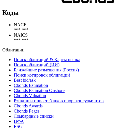
Коды
NACE
*** ***
NAICS
*** ***
Облигации
Поиск облигаций & Карты рынка
Поиск облигаций (ИИ)
Ближайшие размещения (Россия)
Поиск котировок облигаций
Best bid/ask
Cbonds Estimation
Cbonds Estimation Onshore
Cbonds Valuation
Рэнкинги инвест. банков и юр. консультантов
Cbonds Awards
Cbonds Pages
Ломбардные списки
ЦФА
ESG