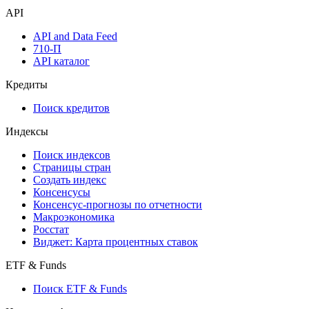
API
API and Data Feed
710-П
API каталог
Кредиты
Поиск кредитов
Индексы
Поиск индексов
Страницы стран
Создать индекс
Консенсусы
Консенсус-прогнозы по отчетности
Макроэкономика
Росстат
Виджет: Карта процентных ставок
ETF & Funds
Поиск ETF & Funds