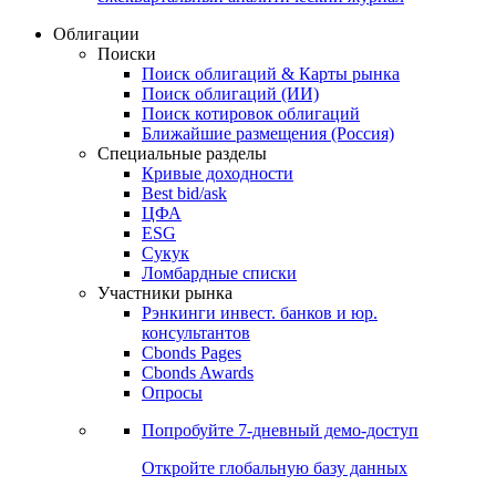
Облигации
Поиски
Поиск облигаций & Карты рынка
Поиск облигаций (ИИ)
Поиск котировок облигаций
Ближайшие размещения (Россия)
Специальные разделы
Кривые доходности
Best bid/ask
ЦФА
ESG
Сукук
Ломбардные списки
Участники рынка
Рэнкинги инвест. банков и юр.
консультантов
Cbonds Pages
Cbonds Awards
Опросы
Попробуйте
7-дневный
демо-доступ
Откройте глобальную базу данных