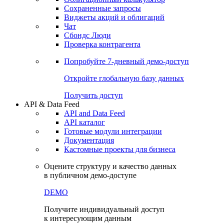
Сохраненные запросы
Виджеты акций и облигаций
Чат
Сбондс Люди
Проверка контрагента
Попробуйте
7-дневный
демо-доступ
Откройте глобальную базу данных
Получить доступ
API & Data Feed
API and Data Feed
API каталог
Готовые модули интеграции
Документация
Кастомные проекты для бизнеса
Оцените структуру и качество данных
в публичном демо-доступе
DEMO
Получите индивидуальный доступ
к интересующим данным