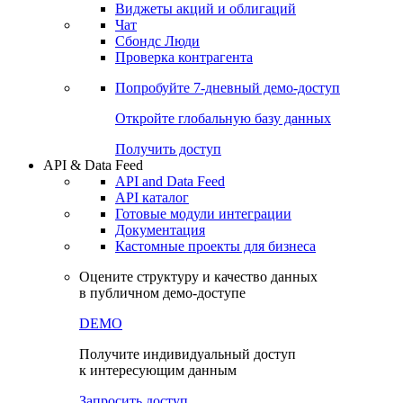
Виджеты акций и облигаций
Чат
Сбондс Люди
Проверка контрагента
Попробуйте
7-дневный
демо-доступ
Откройте глобальную базу данных
Получить доступ
API & Data Feed
API and Data Feed
API каталог
Готовые модули интеграции
Документация
Кастомные проекты для бизнеса
Оцените структуру и качество данных
в публичном демо-доступе
DEMO
Получите индивидуальный доступ
к интересующим данным
Запросить доступ