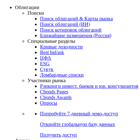
Облигации
Поиски
Поиск облигаций & Карты рынка
Поиск облигаций (ИИ)
Поиск котировок облигаций
Ближайшие размещения (Россия)
Специальные разделы
Кривые доходности
Best bid/ask
ЦФА
ESG
Сукук
Ломбардные списки
Участники рынка
Рэнкинги инвест. банков и юр. консультантов
Cbonds Pages
Cbonds Awards
Опросы
Попробуйте
7-дневный
демо-доступ
Откройте глобальную базу данных
Получить доступ