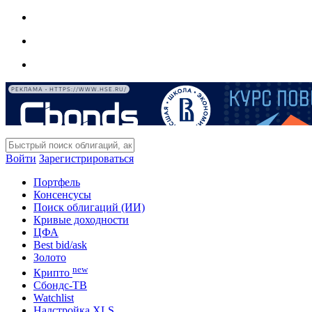
РЕКЛАМА • HTTPS://WWW.HSE.RU/
Войти
Зарегистрироваться
Портфель
Консенсусы
Поиск облигаций (ИИ)
Кривые доходности
ЦФА
Best bid/ask
Золото
new
Крипто
Сбондс-ТВ
Watchlist
Надстройка XLS