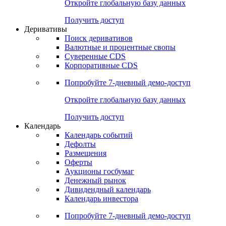
Откройте глобальную базу данных
Получить доступ
Деривативы
Поиск деривативов
Валютные и процентные свопы
Суверенные CDS
Корпоративные CDS
Попробуйте
7-дневный
демо-доступ
Откройте глобальную базу данных
Получить доступ
Календарь
Календарь событий
Дефолты
Размещения
Оферты
Аукционы госбумаг
Денежный рынок
Дивидендный календарь
Календарь инвестора
Попробуйте
7-дневный
демо-доступ