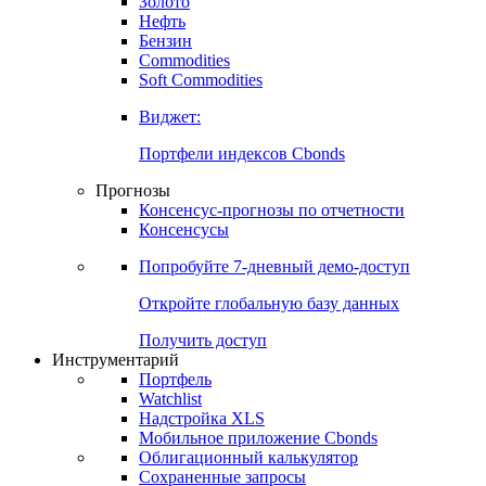
Золото
Нефть
Бензин
Commodities
Soft Commodities
Виджет:
Портфели индексов Cbonds
Прогнозы
Консенсус-прогнозы по отчетности
Консенсусы
Попробуйте
7-дневный
демо-доступ
Откройте глобальную базу данных
Получить доступ
Инструментарий
Портфель
Watchlist
Надстройка XLS
Мобильное приложение Cbonds
Облигационный калькулятор
Сохраненные запросы