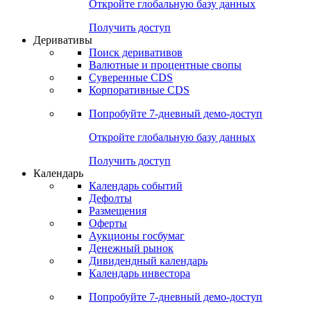
Откройте глобальную базу данных
Получить доступ
Деривативы
Поиск деривативов
Валютные и процентные свопы
Суверенные CDS
Корпоративные CDS
Попробуйте
7-дневный
демо-доступ
Откройте глобальную базу данных
Получить доступ
Календарь
Календарь событий
Дефолты
Размещения
Оферты
Аукционы госбумаг
Денежный рынок
Дивидендный календарь
Календарь инвестора
Попробуйте
7-дневный
демо-доступ