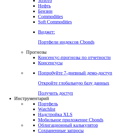
Золото
Нефть
Бензин
Commodities
Soft Commodities
Виджет:
Портфели индексов Cbonds
Прогнозы
Консенсус-прогнозы по отчетности
Консенсусы
Попробуйте
7-дневный
демо-доступ
Откройте глобальную базу данных
Получить доступ
Инструментарий
Портфель
Watchlist
Надстройка XLS
Мобильное приложение Cbonds
Облигационный калькулятор
Сохраненные запросы