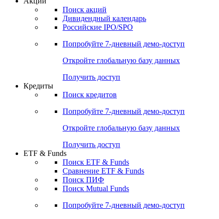
Акции
Поиск акций
Дивидендный календарь
Российские IPO/SPO
Попробуйте
7-дневный
демо-доступ
Откройте глобальную базу данных
Получить доступ
Кредиты
Поиск кредитов
Попробуйте
7-дневный
демо-доступ
Откройте глобальную базу данных
Получить доступ
ETF & Funds
Поиск ETF & Funds
Сравнение ETF & Funds
Поиск ПИФ
Поиск Mutual Funds
Попробуйте
7-дневный
демо-доступ