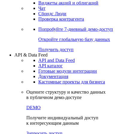
Виджеты акций и облигаций
Чат
Сбондс Люди
Проверка контрагента
Попробуйте
7-дневный
демо-доступ
Откройте глобальную базу данных
Получить доступ
API & Data Feed
API and Data Feed
API каталог
Готовые модули интеграции
Документация
Кастомные проекты для бизнеса
Оцените структуру и качество данных
в публичном демо-доступе
DEMO
Получите индивидуальный доступ
к интересующим данным
Запросить доступ