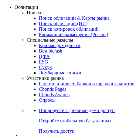
Облигации
Поиски
Поиск облигаций & Карты рынка
Поиск облигаций (ИИ)
Поиск котировок облигаций
Ближайшие размещения (Россия)
Специальные разделы
Кривые доходности
Best bid/ask
ЦФА
ESG
Сукук
Ломбардные списки
Участники рынка
Рэнкинги инвест. банков и юр. консультантов
Cbonds Pages
Cbonds Awards
Опросы
Попробуйте
7-дневный
демо-доступ
Откройте глобальную базу данных
Получить доступ