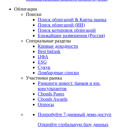
Облигации
Поиски
Поиск облигаций & Карты рынка
Поиск облигаций (ИИ)
Поиск котировок облигаций
Ближайшие размещения (Россия)
Специальные разделы
Кривые доходности
Best bid/ask
ЦФА
ESG
Сукук
Ломбардные списки
Участники рынка
Рэнкинги инвест. банков и юр.
консультантов
Cbonds Pages
Cbonds Awards
Опросы
Попробуйте
7-дневный
демо-доступ
Откройте глобальную базу данных