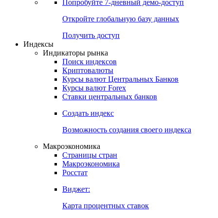
Попробуйте
7-дневный
демо-доступ
Откройте глобальную базу данных
Получить доступ
Индексы
Индикаторы рынка
Поиск индексов
Криптовалюты
Курсы валют Центральных Банков
Курсы валют Forex
Ставки центральных банков
Создать индекс
Возможность создания своего индекса
Макроэкономика
Страницы стран
Макроэкономика
Росстат
Виджет:
Карта процентных ставок