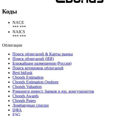
Коды
NACE
*** ***
NAICS
*** ***
Облигации
Поиск облигаций & Карты рынка
Поиск облигаций (ИИ)
Ближайшие размещения (Россия)
Поиск котировок облигаций
Best bid/ask
Cbonds Estimation
Cbonds Estimation Onshore
Cbonds Valuation
Рэнкинги инвест. банков и юр. консультантов
Cbonds Awards
Cbonds Pages
Ломбардные списки
ЦФА
ESG