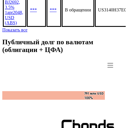
BJ2692,
3.5%
***
***
В обращении
US3140H37E0
1apr2048,
USD
(ABS)
Показать все
Публичный долг по валютам
(облигации + ЦФА)
791 млн USD
791 млн USD
100%
100%