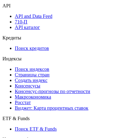
API
API and Data Feed
710-П
API каталог
Кредиты
Поиск кредитов
Индексы
Поиск индексов
Страницы стран
Создать индекс
Консенсусы
Консенсус-прогнозы по отчетности
Макроэкономика
Росстат
Виджет: Карта процентных ставок
ETF & Funds
Поиск ETF & Funds