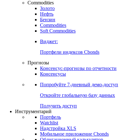
Commodities
Золото
Нефть
Бензин
Commodities
Soft Commodities
Виджет:
Портфели индексов Cbonds
Прогнозы
Консенсус-прогнозы по отчетности
Консенсусы
Попробуйте
7-дневный
демо-доступ
Откройте глобальную базу данных
Получить доступ
Инструментарий
Портфель
Watchlist
Надстройка XLS
Мобильное приложение Cbonds
Облигационный калькулятор