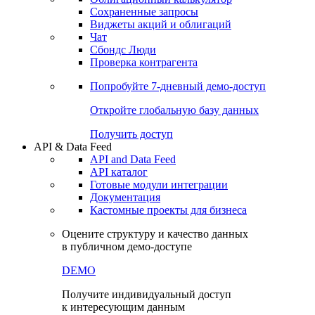
Сохраненные запросы
Виджеты акций и облигаций
Чат
Сбондс Люди
Проверка контрагента
Попробуйте
7-дневный
демо-доступ
Откройте глобальную базу данных
Получить доступ
API & Data Feed
API and Data Feed
API каталог
Готовые модули интеграции
Документация
Кастомные проекты для бизнеса
Оцените структуру и качество данных
в публичном демо-доступе
DEMO
Получите индивидуальный доступ
к интересующим данным