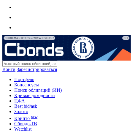
РЕКЛАМА • HTTPS://WWW.HSE.RU/
Войти
Зарегистрироваться
Портфель
Консенсусы
Поиск облигаций (ИИ)
Кривые доходности
ЦФА
Best bid/ask
Золото
new
Крипто
Сбондс-ТВ
Watchlist