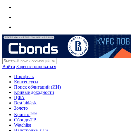
РЕКЛАМА • HTTPS://WWW.HSE.RU/
Войти
Зарегистрироваться
Портфель
Консенсусы
Поиск облигаций (ИИ)
Кривые доходности
ЦФА
Best bid/ask
Золото
new
Крипто
Сбондс-ТВ
Watchlist
Надстройка XLS