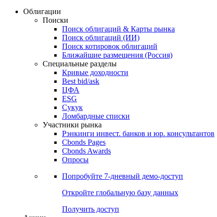
Облигации
Поиски
Поиск облигаций & Карты рынка
Поиск облигаций (ИИ)
Поиск котировок облигаций
Ближайшие размещения (Россия)
Специальные разделы
Кривые доходности
Best bid/ask
ЦФА
ESG
Сукук
Ломбардные списки
Участники рынка
Рэнкинги инвест. банков и юр. консультантов
Cbonds Pages
Cbonds Awards
Опросы
Попробуйте
7-дневный
демо-доступ
Откройте глобальную базу данных
Получить доступ