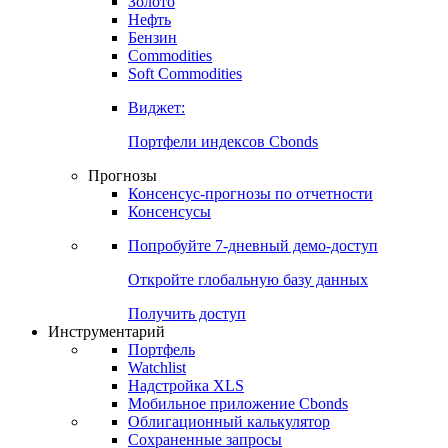
Золото
Нефть
Бензин
Commodities
Soft Commodities
Виджет:
Портфели индексов Cbonds
Прогнозы
Консенсус-прогнозы по отчетности
Консенсусы
Попробуйте
7-дневный
демо-доступ
Откройте глобальную базу данных
Получить доступ
Инструментарий
Портфель
Watchlist
Надстройка XLS
Мобильное приложение Cbonds
Облигационный калькулятор
Сохраненные запросы