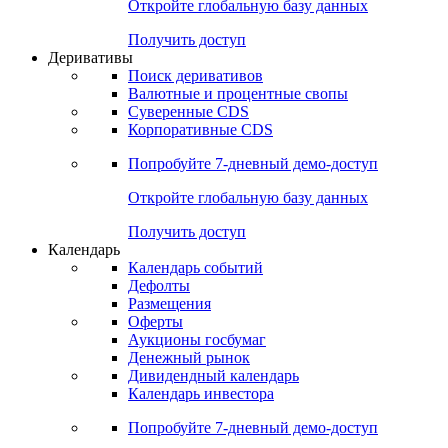
Откройте глобальную базу данных
Получить доступ
Деривативы
Поиск деривативов
Валютные и процентные свопы
Суверенные CDS
Корпоративные CDS
Попробуйте
7-дневный
демо-доступ
Откройте глобальную базу данных
Получить доступ
Календарь
Календарь событий
Дефолты
Размещения
Оферты
Аукционы госбумаг
Денежный рынок
Дивидендный календарь
Календарь инвестора
Попробуйте
7-дневный
демо-доступ