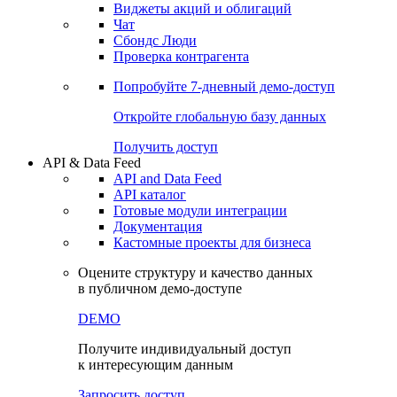
Виджеты акций и облигаций
Чат
Сбондс Люди
Проверка контрагента
Попробуйте
7-дневный
демо-доступ
Откройте глобальную базу данных
Получить доступ
API & Data Feed
API and Data Feed
API каталог
Готовые модули интеграции
Документация
Кастомные проекты для бизнеса
Оцените структуру и качество данных
в публичном демо-доступе
DEMO
Получите индивидуальный доступ
к интересующим данным
Запросить доступ