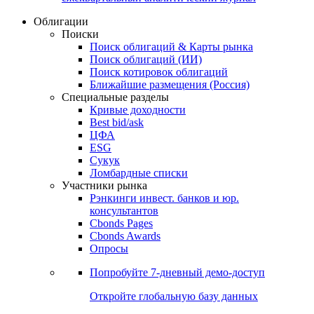
Облигации
Поиски
Поиск облигаций & Карты рынка
Поиск облигаций (ИИ)
Поиск котировок облигаций
Ближайшие размещения (Россия)
Специальные разделы
Кривые доходности
Best bid/ask
ЦФА
ESG
Сукук
Ломбардные списки
Участники рынка
Рэнкинги инвест. банков и юр.
консультантов
Cbonds Pages
Cbonds Awards
Опросы
Попробуйте
7-дневный
демо-доступ
Откройте глобальную базу данных