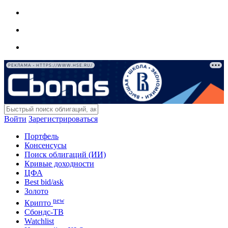
РЕКЛАМА • HTTPS://WWW.HSE.RU/
Войти
Зарегистрироваться
Портфель
Консенсусы
Поиск облигаций (ИИ)
Кривые доходности
ЦФА
Best bid/ask
Золото
new
Крипто
Сбондс-ТВ
Watchlist