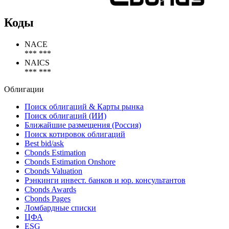
Коды
NACE
*** ***
NAICS
*** ***
Облигации
Поиск облигаций & Карты рынка
Поиск облигаций (ИИ)
Ближайшие размещения (Россия)
Поиск котировок облигаций
Best bid/ask
Cbonds Estimation
Cbonds Estimation Onshore
Cbonds Valuation
Рэнкинги инвест. банков и юр. консультантов
Cbonds Awards
Cbonds Pages
Ломбардные списки
ЦФА
ESG