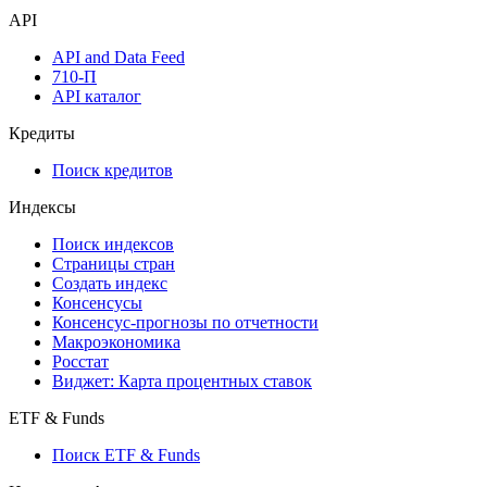
API
API and Data Feed
710-П
API каталог
Кредиты
Поиск кредитов
Индексы
Поиск индексов
Страницы стран
Создать индекс
Консенсусы
Консенсус-прогнозы по отчетности
Макроэкономика
Росстат
Виджет: Карта процентных ставок
ETF & Funds
Поиск ETF & Funds