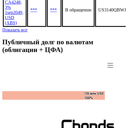
CA4248,
3%
***
***
В обращении
US3140QBWJ3
1sep2049,
USD
(ABS)
Показать все
Публичный долг по валютам
(облигации + ЦФА)
125 млн USD
125 млн USD
100%
100%