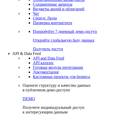
Сохраненные запросы
Виджеты акций и облигаций
Чат
Сбондс Люди
Проверка контрагента
Попробуйте
7-дневный
демо-доступ
Откройте глобальную базу данных
Получить доступ
API & Data Feed
API and Data Feed
API каталог
Готовые модули интеграции
Документация
Кастомные проекты для бизнеса
Оцените структуру и качество данных
в публичном демо-доступе
DEMO
Получите индивидуальный доступ
к интересующим данным