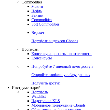
Commodities
Золото
Нефть
Бензин
Commodities
Soft Commodities
Виджет:
Портфели индексов Cbonds
Прогнозы
Консенсус-прогнозы по отчетности
Консенсусы
Попробуйте
7-дневный
демо-доступ
Откройте глобальную базу данных
Получить доступ
Инструментарий
Портфель
Watchlist
Надстройка XLS
Мобильное приложение Cbonds
Облигационный калькулятор