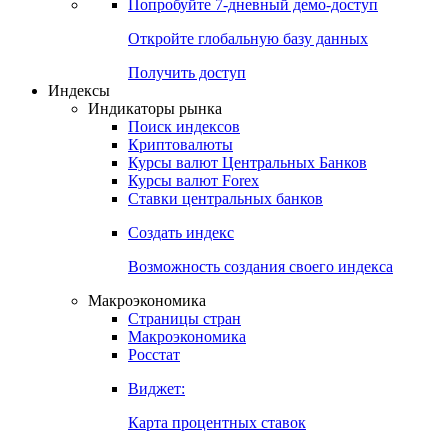
Попробуйте
7-дневный
демо-доступ
Откройте глобальную базу данных
Получить доступ
Индексы
Индикаторы рынка
Поиск индексов
Криптовалюты
Курсы валют Центральных Банков
Курсы валют Forex
Ставки центральных банков
Создать индекс
Возможность создания своего индекса
Макроэкономика
Страницы стран
Макроэкономика
Росстат
Виджет:
Карта процентных ставок