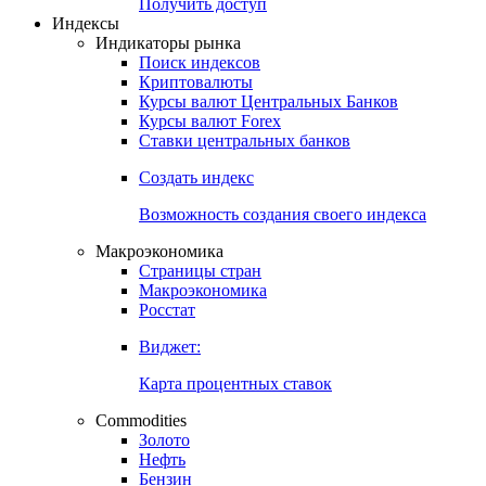
Попробуйте
7-дневный
демо-доступ
Откройте глобальную базу данных
Получить доступ
Индексы
Индикаторы рынка
Поиск индексов
Криптовалюты
Курсы валют Центральных Банков
Курсы валют Forex
Ставки центральных банков
Создать индекс
Возможность создания своего индекса
Макроэкономика
Страницы стран
Макроэкономика
Росстат
Виджет:
Карта процентных ставок