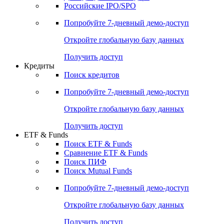
Получить доступ
Акции
Поиск акций
Дивидендный календарь
Российские IPO/SPO
Попробуйте
7-дневный
демо-доступ
Откройте глобальную базу данных
Получить доступ
Кредиты
Поиск кредитов
Попробуйте
7-дневный
демо-доступ
Откройте глобальную базу данных
Получить доступ
ETF & Funds
Поиск ETF & Funds
Сравнение ETF & Funds
Поиск ПИФ
Поиск Mutual Funds
Попробуйте
7-дневный
демо-доступ