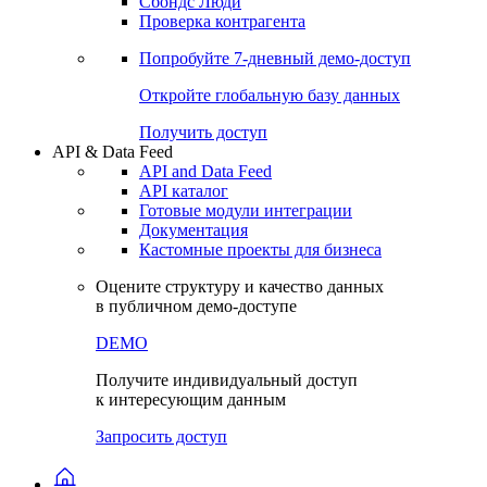
Сохраненные запросы
Виджеты акций и облигаций
Чат
Сбондс Люди
Проверка контрагента
Попробуйте
7-дневный
демо-доступ
Откройте глобальную базу данных
Получить доступ
API & Data Feed
API and Data Feed
API каталог
Готовые модули интеграции
Документация
Кастомные проекты для бизнеса
Оцените структуру и качество данных
в публичном демо-доступе
DEMO
Получите индивидуальный доступ
к интересующим данным