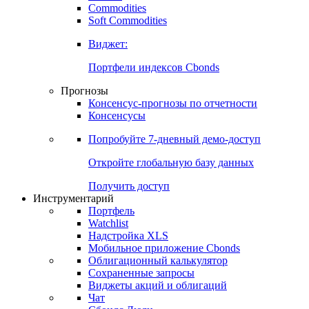
Commodities
Золото
Нефть
Бензин
Commodities
Soft Commodities
Виджет:
Портфели индексов Cbonds
Прогнозы
Консенсус-прогнозы по отчетности
Консенсусы
Попробуйте
7-дневный
демо-доступ
Откройте глобальную базу данных
Получить доступ
Инструментарий
Портфель
Watchlist
Надстройка XLS
Мобильное приложение Cbonds
Облигационный калькулятор