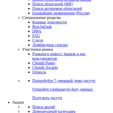
Облигации
Поиски
Поиск облигаций & Карты рынка
Поиск облигаций (ИИ)
Поиск котировок облигаций
Ближайшие размещения (Россия)
Специальные разделы
Кривые доходности
Best bid/ask
ЦФА
ESG
Сукук
Ломбардные списки
Участники рынка
Рэнкинги инвест. банков и юр.
консультантов
Cbonds Pages
Cbonds Awards
Опросы
Попробуйте
7-дневный
демо-доступ
Откройте глобальную базу данных