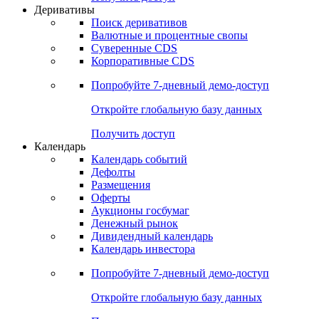
Откройте глобальную базу данных
Получить доступ
Деривативы
Поиск деривативов
Валютные и процентные свопы
Суверенные CDS
Корпоративные CDS
Попробуйте
7-дневный
демо-доступ
Откройте глобальную базу данных
Получить доступ
Календарь
Календарь событий
Дефолты
Размещения
Оферты
Аукционы госбумаг
Денежный рынок
Дивидендный календарь
Календарь инвестора