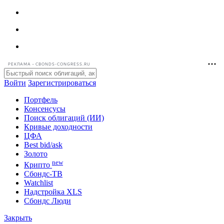
РЕКЛАМА • CBONDS-CONGRESS.RU
Войти
Зарегистрироваться
Портфель
Консенсусы
Поиск облигаций (ИИ)
Кривые доходности
ЦФА
Best bid/ask
Золото
new
Крипто
Сбондс-ТВ
Watchlist