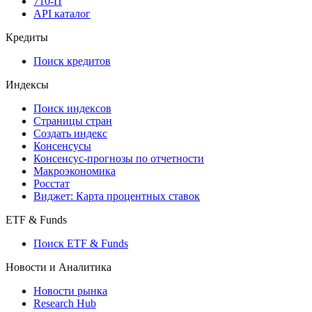
API
API and Data Feed
710-П
API каталог
Кредиты
Поиск кредитов
Индексы
Поиск индексов
Страницы стран
Создать индекс
Консенсусы
Консенсус-прогнозы по отчетности
Макроэкономика
Росстат
Виджет: Карта процентных ставок
ETF & Funds
Поиск ETF & Funds