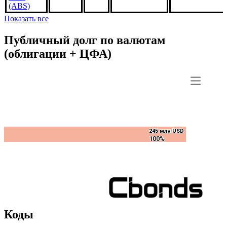
FM4036,
2.5%
***
***
В обращении
US3140X7PW
1dec2033,
USD
(ABS)
Показать все
Публичный долг по валютам
(облигации + ЦФА)
245 млн USD
245 млн USD
100%
100%