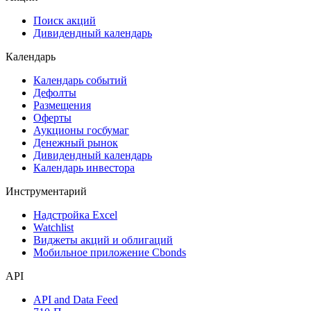
Сукук
Самые популярные облигации на Cbonds.ru
Акции
Поиск акций
Дивидендный календарь
Календарь
Календарь событий
Дефолты
Размещения
Оферты
Аукционы госбумаг
Денежный рынок
Дивидендный календарь
Календарь инвестора
Инструментарий
Надстройка Excel
Watchlist
Виджеты акций и облигаций
Мобильное приложение Cbonds