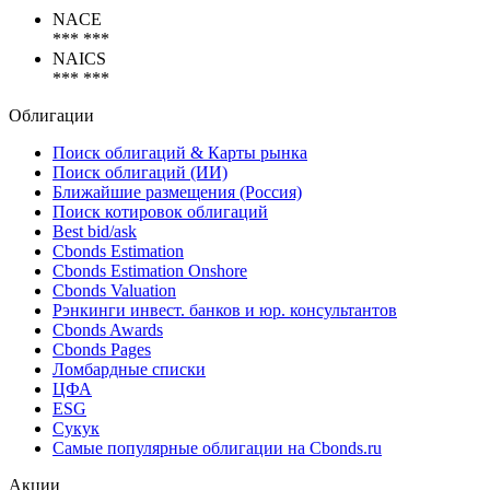
Коды
NACE
*** ***
NAICS
*** ***
Облигации
Поиск облигаций & Карты рынка
Поиск облигаций (ИИ)
Ближайшие размещения (Россия)
Поиск котировок облигаций
Best bid/ask
Cbonds Estimation
Cbonds Estimation Onshore
Cbonds Valuation
Рэнкинги инвест. банков и юр. консультантов
Cbonds Awards
Cbonds Pages
Ломбардные списки
ЦФА
ESG