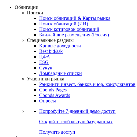
Облигации
Поиски
Поиск облигаций & Карты рынка
Поиск облигаций (ИИ)
Поиск котировок облигаций
Ближайшие размещения (Россия)
Специальные разделы
Кривые доходности
Best bid/ask
ЦФА
ESG
Сукук
Ломбардные списки
Участники рынка
Рэнкинги инвест. банков и юр. консультантов
Cbonds Pages
Cbonds Awards
Опросы
Попробуйте
7-дневный
демо-доступ
Откройте глобальную базу данных
Получить доступ