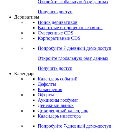
Откройте глобальную базу данных
Получить доступ
Деривативы
Поиск деривативов
Валютные и процентные свопы
Суверенные CDS
Корпоративные CDS
Попробуйте
7-дневный
демо-доступ
Откройте глобальную базу данных
Получить доступ
Календарь
Календарь событий
Дефолты
Размещения
Оферты
Аукционы госбумаг
Денежный рынок
Дивидендный календарь
Календарь инвестора
Попробуйте
7-дневный
демо-доступ