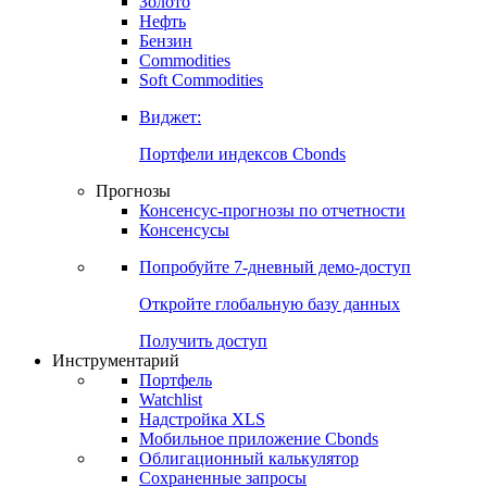
Золото
Нефть
Бензин
Commodities
Soft Commodities
Виджет:
Портфели индексов Cbonds
Прогнозы
Консенсус-прогнозы по отчетности
Консенсусы
Попробуйте
7-дневный
демо-доступ
Откройте глобальную базу данных
Получить доступ
Инструментарий
Портфель
Watchlist
Надстройка XLS
Мобильное приложение Cbonds
Облигационный калькулятор
Сохраненные запросы