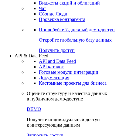
Виджеты акций и облигаций
Чат
Сбондс Люди
Проверка контрагента
Попробуйте
7-дневный
демо-доступ
Откройте глобальную базу данных
Получить доступ
API & Data Feed
API and Data Feed
API каталог
Готовые модули интеграции
Документация
Кастомные проекты для бизнеса
Оцените структуру и качество данных
в публичном демо-доступе
DEMO
Получите индивидуальный доступ
к интересующим данным
Запросить доступ