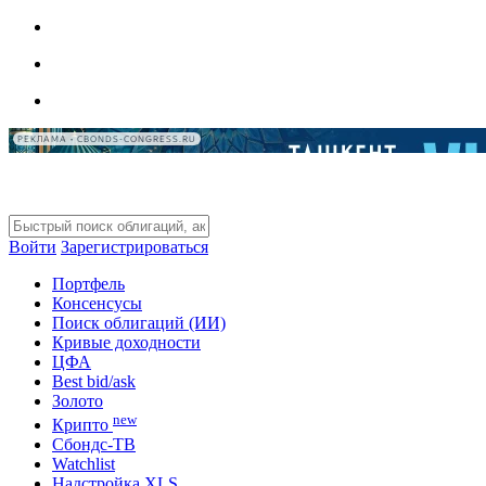
РЕКЛАМА • CBONDS-CONGRESS.RU
Войти
Зарегистрироваться
Портфель
Консенсусы
Поиск облигаций (ИИ)
Кривые доходности
ЦФА
Best bid/ask
Золото
new
Крипто
Сбондс-ТВ
Watchlist
Надстройка XLS