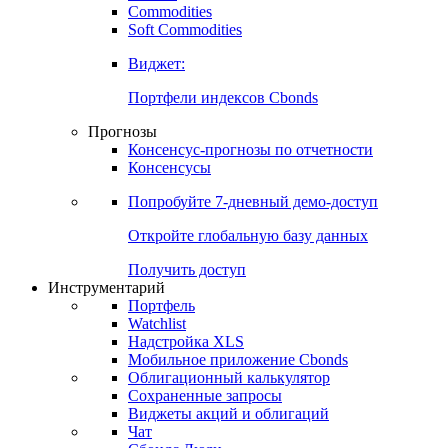
Commodities
Золото
Нефть
Бензин
Commodities
Soft Commodities
Виджет:
Портфели индексов Cbonds
Прогнозы
Консенсус-прогнозы по отчетности
Консенсусы
Попробуйте
7-дневный
демо-доступ
Откройте глобальную базу данных
Получить доступ
Инструментарий
Портфель
Watchlist
Надстройка XLS
Мобильное приложение Cbonds
Облигационный калькулятор