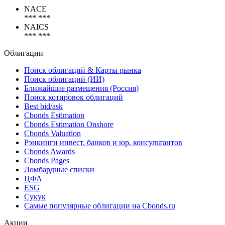
Коды
NACE
*** ***
NAICS
*** ***
Облигации
Поиск облигаций & Карты рынка
Поиск облигаций (ИИ)
Ближайшие размещения (Россия)
Поиск котировок облигаций
Best bid/ask
Cbonds Estimation
Cbonds Estimation Onshore
Cbonds Valuation
Рэнкинги инвест. банков и юр. консультантов
Cbonds Awards
Cbonds Pages
Ломбардные списки
ЦФА
ESG