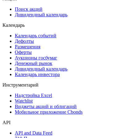
Сукук
Самые популярные облигации на Cbonds.ru
Акции
Поиск акций
Дивидендный календарь
Календарь
Календарь событий
Дефолты
Размещения
Оферты
Аукционы госбумаг
Денежный рынок
Дивидендный календарь
Календарь инвестора
Инструментарий
Надстройка Excel
Watchlist
Виджеты акций и облигаций
Мобильное приложение Cbonds