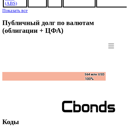
MA3538,
5%
***
***
В обращении
US31418C4Y7
1dec2048,
USD
(ABS)
Показать все
Публичный долг по валютам
(облигации + ЦФА)
564 млн USD
564 млн USD
100%
100%