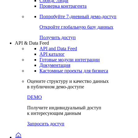
Сохраненные запросы
Виджеты акций и облигаций
Чат
Сбондс Люди
Проверка контрагента
Попробуйте
7-дневный
демо-доступ
Откройте глобальную базу данных
Получить доступ
API & Data Feed
API and Data Feed
API каталог
Готовые модули интеграции
Документация
Кастомные проекты для бизнеса
Оцените структуру и качество данных
в публичном демо-доступе
DEMO
Получите индивидуальный доступ
к интересующим данным