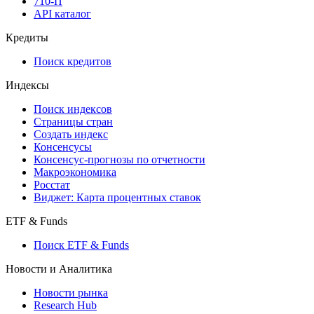
API
API and Data Feed
710-П
API каталог
Кредиты
Поиск кредитов
Индексы
Поиск индексов
Страницы стран
Создать индекс
Консенсусы
Консенсус-прогнозы по отчетности
Макроэкономика
Росстат
Виджет: Карта процентных ставок
ETF & Funds
Поиск ETF & Funds