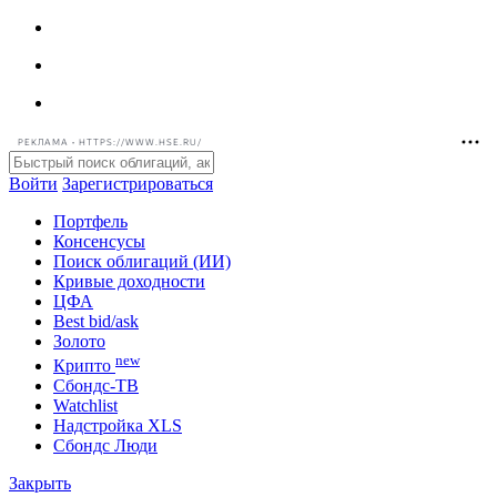
РЕКЛАМА • HTTPS://WWW.HSE.RU/
Войти
Зарегистрироваться
Портфель
Консенсусы
Поиск облигаций (ИИ)
Кривые доходности
ЦФА
Best bid/ask
Золото
new
Крипто
Сбондс-ТВ
Watchlist