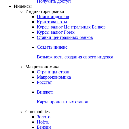
Попробуйте
7-дневный
демо-доступ
Откройте глобальную базу данных
Получить доступ
Индексы
Индикаторы рынка
Поиск индексов
Криптовалюты
Курсы валют Центральных Банков
Курсы валют Forex
Ставки центральных банков
Создать индекс
Возможность создания своего индекса
Макроэкономика
Страницы стран
Макроэкономика
Росстат
Виджет:
Карта процентных ставок