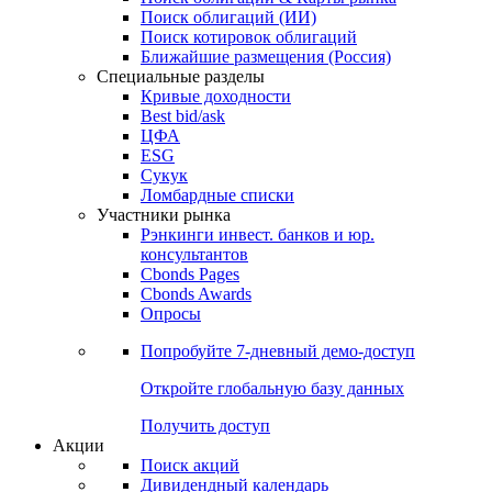
Облигации
Поиски
Поиск облигаций & Карты рынка
Поиск облигаций (ИИ)
Поиск котировок облигаций
Ближайшие размещения (Россия)
Специальные разделы
Кривые доходности
Best bid/ask
ЦФА
ESG
Сукук
Ломбардные списки
Участники рынка
Рэнкинги инвест. банков и юр.
консультантов
Cbonds Pages
Cbonds Awards
Опросы
Попробуйте
7-дневный
демо-доступ
Откройте глобальную базу данных