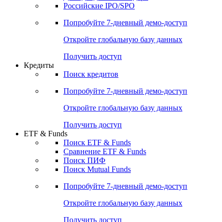
Получить доступ
Акции
Поиск акций
Дивидендный календарь
Российские IPO/SPO
Попробуйте
7-дневный
демо-доступ
Откройте глобальную базу данных
Получить доступ
Кредиты
Поиск кредитов
Попробуйте
7-дневный
демо-доступ
Откройте глобальную базу данных
Получить доступ
ETF & Funds
Поиск ETF & Funds
Сравнение ETF & Funds
Поиск ПИФ
Поиск Mutual Funds
Попробуйте
7-дневный
демо-доступ