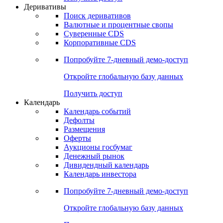
Откройте глобальную базу данных
Получить доступ
Деривативы
Поиск деривативов
Валютные и процентные свопы
Суверенные CDS
Корпоративные CDS
Попробуйте
7-дневный
демо-доступ
Откройте глобальную базу данных
Получить доступ
Календарь
Календарь событий
Дефолты
Размещения
Оферты
Аукционы госбумаг
Денежный рынок
Дивидендный календарь
Календарь инвестора