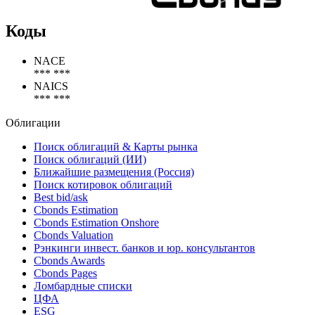
Коды
NACE
*** ***
NAICS
*** ***
Облигации
Поиск облигаций & Карты рынка
Поиск облигаций (ИИ)
Ближайшие размещения (Россия)
Поиск котировок облигаций
Best bid/ask
Cbonds Estimation
Cbonds Estimation Onshore
Cbonds Valuation
Рэнкинги инвест. банков и юр. консультантов
Cbonds Awards
Cbonds Pages
Ломбардные списки
ЦФА
ESG