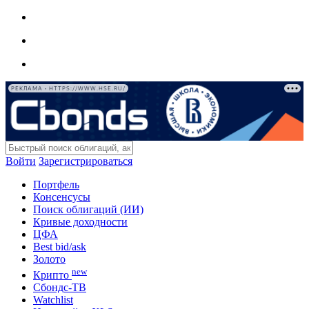
РЕКЛАМА • HTTPS://WWW.HSE.RU/
Войти
Зарегистрироваться
Портфель
Консенсусы
Поиск облигаций (ИИ)
Кривые доходности
ЦФА
Best bid/ask
Золото
new
Крипто
Сбондс-ТВ
Watchlist