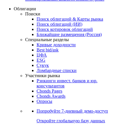
Облигации
Поиски
Поиск облигаций & Карты рынка
Поиск облигаций (ИИ)
Поиск котировок облигаций
Ближайшие размещения (Россия)
Специальные разделы
Кривые доходности
Best bid/ask
ЦФА
ESG
Сукук
Ломбардные списки
Участники рынка
Рэнкинги инвест. банков и юр.
консультантов
Cbonds Pages
Cbonds Awards
Опросы
Попробуйте
7-дневный
демо-доступ
Откройте глобальную базу данных