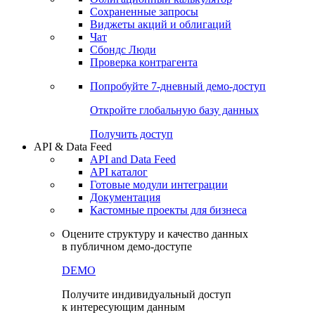
Сохраненные запросы
Виджеты акций и облигаций
Чат
Сбондс Люди
Проверка контрагента
Попробуйте
7-дневный
демо-доступ
Откройте глобальную базу данных
Получить доступ
API & Data Feed
API and Data Feed
API каталог
Готовые модули интеграции
Документация
Кастомные проекты для бизнеса
Оцените структуру и качество данных
в публичном демо-доступе
DEMO
Получите индивидуальный доступ
к интересующим данным