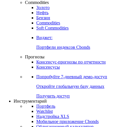
Commodities
Золото
Нефть
Бензин
Commodities
Soft Commodities
Виджет:
Портфели индексов Cbonds
Прогнозы
Консенсус-прогнозы по отчетности
Консенсусы
Попробуйте
7-дневный
демо-доступ
Откройте глобальную базу данных
Получить доступ
Инструментарий
Портфель
Watchlist
Надстройка XLS
Мобильное приложение Cbonds
Облигационный калькулятор