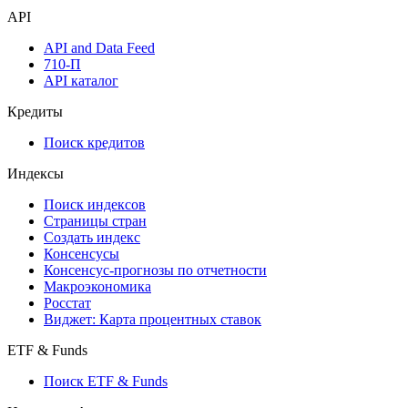
API
API and Data Feed
710-П
API каталог
Кредиты
Поиск кредитов
Индексы
Поиск индексов
Страницы стран
Создать индекс
Консенсусы
Консенсус-прогнозы по отчетности
Макроэкономика
Росстат
Виджет: Карта процентных ставок
ETF & Funds
Поиск ETF & Funds