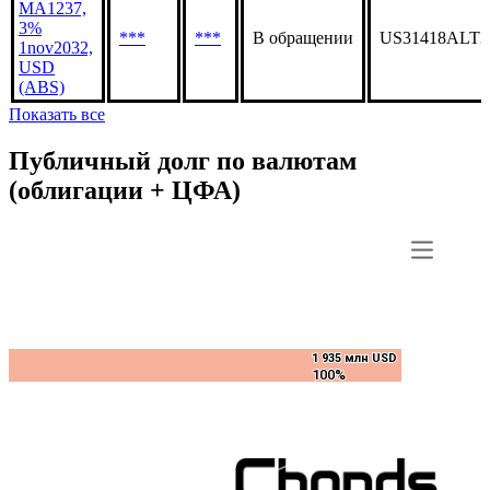
MA1237,
3%
***
***
В обращении
US31418ALT3
1nov2032,
USD
(ABS)
Показать все
Публичный долг по валютам
(облигации + ЦФА)
1 935 млн USD
1 935 млн USD
100%
100%