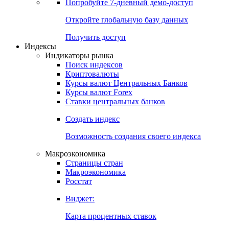
Попробуйте
7-дневный
демо-доступ
Откройте глобальную базу данных
Получить доступ
Индексы
Индикаторы рынка
Поиск индексов
Криптовалюты
Курсы валют Центральных Банков
Курсы валют Forex
Ставки центральных банков
Создать индекс
Возможность создания своего индекса
Макроэкономика
Страницы стран
Макроэкономика
Росстат
Виджет:
Карта процентных ставок