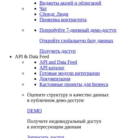
Виджеты акций и облигаций
Чат
Сбондс Люди
Проверка контрагента
Попробуйте
7-дневный
демо-доступ
Откройте глобальную базу данных
Получить доступ
API & Data Feed
API and Data Feed
API каталог
Готовые модули интеграции
Документация
Кастомные проекты для бизнеса
Оцените структуру и качество данных
в публичном демо-доступе
DEMO
Получите индивидуальный доступ
к интересующим данным
Запросить доступ