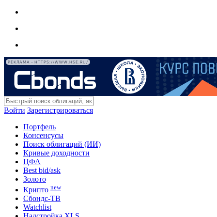
РЕКЛАМА • HTTPS://WWW.HSE.RU/
Войти
Зарегистрироваться
Портфель
Консенсусы
Поиск облигаций (ИИ)
Кривые доходности
ЦФА
Best bid/ask
Золото
new
Крипто
Сбондс-ТВ
Watchlist
Надстройка XLS