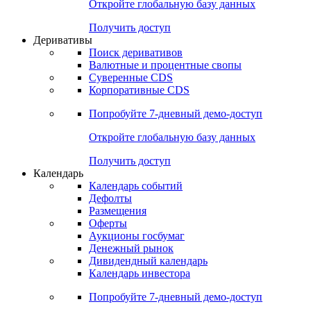
Откройте глобальную базу данных
Получить доступ
Деривативы
Поиск деривативов
Валютные и процентные свопы
Суверенные CDS
Корпоративные CDS
Попробуйте
7-дневный
демо-доступ
Откройте глобальную базу данных
Получить доступ
Календарь
Календарь событий
Дефолты
Размещения
Оферты
Аукционы госбумаг
Денежный рынок
Дивидендный календарь
Календарь инвестора
Попробуйте
7-дневный
демо-доступ