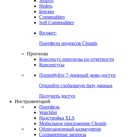
Золото
Нефть
Бензин
Commodities
Soft Commodities
Виджет:
Портфели индексов Cbonds
Прогнозы
Консенсус-прогнозы по отчетности
Консенсусы
Попробуйте
7-дневный
демо-доступ
Откройте глобальную базу данных
Получить доступ
Инструментарий
Портфель
Watchlist
Надстройка XLS
Мобильное приложение Cbonds
Облигационный калькулятор
Сохраненные запросы