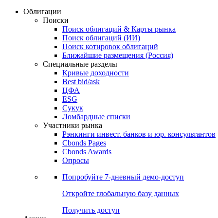
Облигации
Поиски
Поиск облигаций & Карты рынка
Поиск облигаций (ИИ)
Поиск котировок облигаций
Ближайшие размещения (Россия)
Специальные разделы
Кривые доходности
Best bid/ask
ЦФА
ESG
Сукук
Ломбардные списки
Участники рынка
Рэнкинги инвест. банков и юр. консультантов
Cbonds Pages
Cbonds Awards
Опросы
Попробуйте
7-дневный
демо-доступ
Откройте глобальную базу данных
Получить доступ