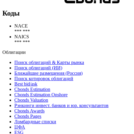
Коды
NACE
*** ***
NAICS
*** ***
Облигации
Поиск облигаций & Карты рынка
Поиск облигаций (ИИ)
Ближайшие размещения (Россия)
Поиск котировок облигаций
Best bid/ask
Cbonds Estimation
Cbonds Estimation Onshore
Cbonds Valuation
Рэнкинги инвест. банков и юр. консультантов
Cbonds Awards
Cbonds Pages
Ломбардные списки
ЦФА
ESG