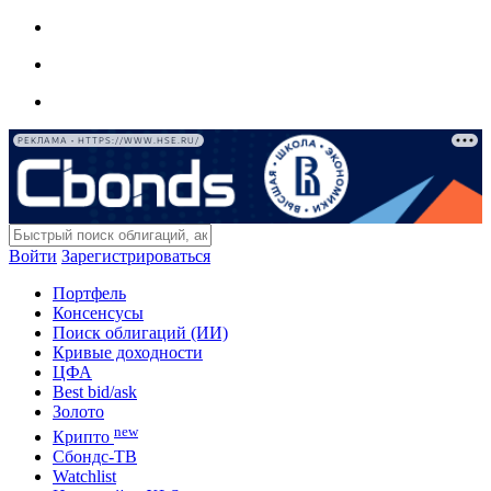
РЕКЛАМА • HTTPS://WWW.HSE.RU/
Войти
Зарегистрироваться
Портфель
Консенсусы
Поиск облигаций (ИИ)
Кривые доходности
ЦФА
Best bid/ask
Золото
new
Крипто
Сбондс-ТВ
Watchlist