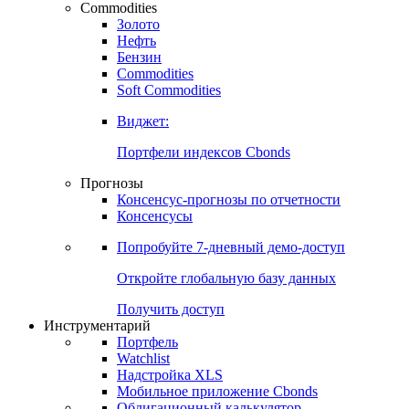
Commodities
Золото
Нефть
Бензин
Commodities
Soft Commodities
Виджет:
Портфели индексов Cbonds
Прогнозы
Консенсус-прогнозы по отчетности
Консенсусы
Попробуйте
7-дневный
демо-доступ
Откройте глобальную базу данных
Получить доступ
Инструментарий
Портфель
Watchlist
Надстройка XLS
Мобильное приложение Cbonds
Облигационный калькулятор