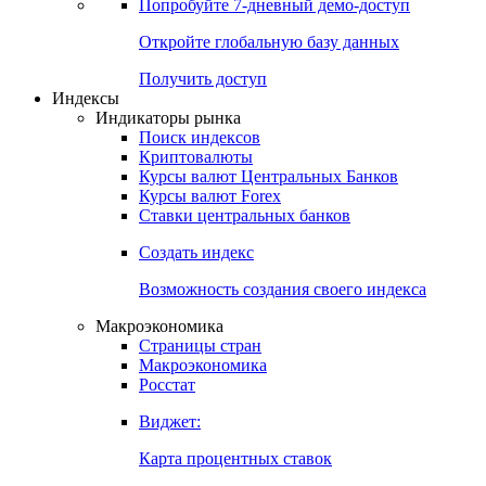
Попробуйте
7-дневный
демо-доступ
Откройте глобальную базу данных
Получить доступ
Индексы
Индикаторы рынка
Поиск индексов
Криптовалюты
Курсы валют Центральных Банков
Курсы валют Forex
Ставки центральных банков
Создать индекс
Возможность создания своего индекса
Макроэкономика
Страницы стран
Макроэкономика
Росстат
Виджет:
Карта процентных ставок