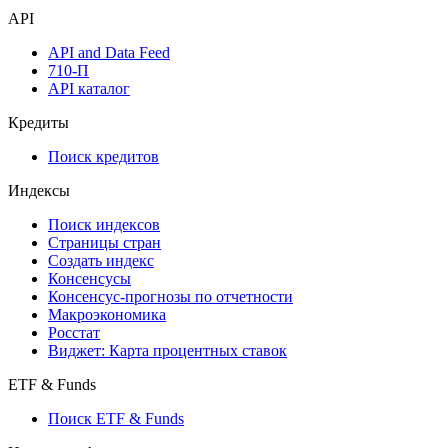
API
API and Data Feed
710-П
API каталог
Кредиты
Поиск кредитов
Индексы
Поиск индексов
Страницы стран
Создать индекс
Консенсусы
Консенсус-прогнозы по отчетности
Макроэкономика
Росстат
Виджет: Карта процентных ставок
ETF & Funds
Поиск ETF & Funds