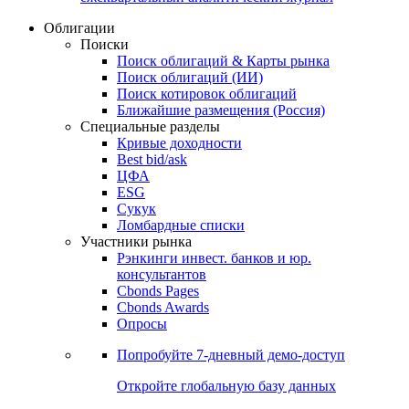
Облигации
Поиски
Поиск облигаций & Карты рынка
Поиск облигаций (ИИ)
Поиск котировок облигаций
Ближайшие размещения (Россия)
Специальные разделы
Кривые доходности
Best bid/ask
ЦФА
ESG
Сукук
Ломбардные списки
Участники рынка
Рэнкинги инвест. банков и юр.
консультантов
Cbonds Pages
Cbonds Awards
Опросы
Попробуйте
7-дневный
демо-доступ
Откройте глобальную базу данных