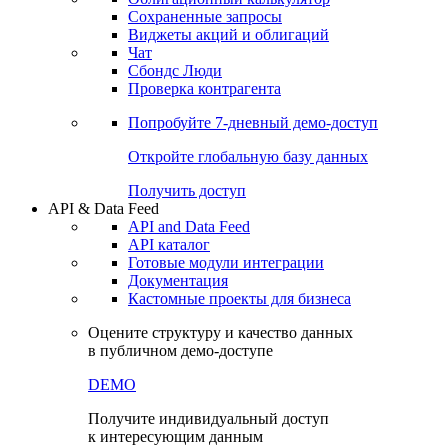
Сохраненные запросы
Виджеты акций и облигаций
Чат
Сбондс Люди
Проверка контрагента
Попробуйте
7-дневный
демо-доступ
Откройте глобальную базу данных
Получить доступ
API & Data Feed
API and Data Feed
API каталог
Готовые модули интеграции
Документация
Кастомные проекты для бизнеса
Оцените структуру и качество данных
в публичном демо-доступе
DEMO
Получите индивидуальный доступ
к интересующим данным