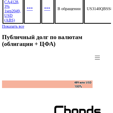
CA4128,
3%
***
***
В обращении
US3140QBSS8
1sep2049,
USD
(ABS)
Показать все
Публичный долг по валютам
(облигации + ЦФА)
489 млн USD
489 млн USD
100%
100%